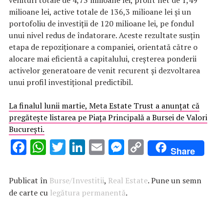
milioane lei, active totale de 136,3 milioane lei și un
portofoliu de investiții de 120 milioane lei, pe fondul
unui nivel redus de îndatorare. Aceste rezultate susțin
etapa de repoziționare a companiei, orientată către o
alocare mai eficientă a capitalului, creșterea ponderii
activelor generatoare de venit recurent și dezvoltarea
unui profil investițional predictibil.
La finalul lunii martie, Meta Estate Trust a anunțat că
pregătește listarea pe Piața Principală a Bursei de Valori
București.
F
W
T
Li
E
M
C
Share
ac
h
w
n
m
es
o
e
at
it
k
ai
se
p
Publicat în
Burse/Investitii
,
Real Estate
. Pune un semn
b
s
te
e
l
n
y
de carte cu
legătura permanentă
.
o
A
r
dI
g
Li