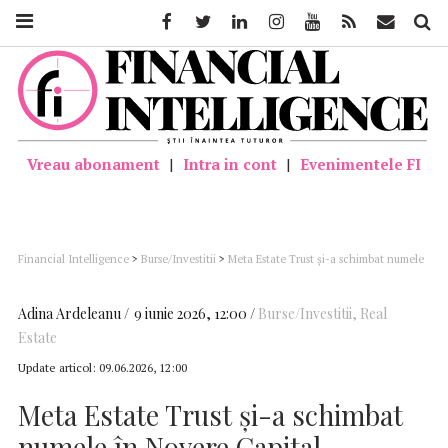
Facebook
Twitter
Linkedin
Instagram
Youtube
Feed
Mail
Căutar
Vreau abonament
|
Intra in cont
|
Evenimentele FI
Financial Intelligence
>
Burse/Investitii
>
Meta Estate Trust și-a schimbat numele
în Novere Capital
Adina Ardeleanu
9 iunie 2026, 12:00
Burse/Investitii
,
Real
Estate
Update articol:
09.06.2026, 12:00
Meta Estate Trust și-a schimbat
numele în Novere Capital