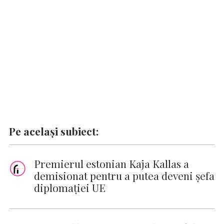
o
p
n
er
n
k
p
k
Pe același subiect:
Premierul estonian Kaja Kallas a
demisionat pentru a putea deveni şefa
diplomaţiei UE