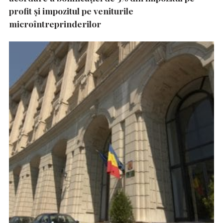
profit și impozitul pe veniturile
microîntreprinderilor