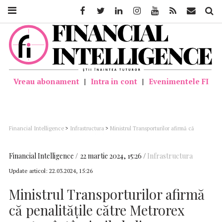
Facebook
Twitter
Linkedin
Instagram
Youtube
Feed
Mail
Căutar
Vreau abonament
|
Intra in cont
|
Evenimentele FI
Financial Intelligence
>
Infrastructura
>
Ministrul Transporturilor afirmă că
penalităţile către Metrorex pentru întârzierile la livrarea trenurilor depăşesc 20
milioane de euro
Financial Intelligence
22 martie 2024, 15:26
Infrastructura
Update articol:
22.03.2024, 15:26
Ministrul Transporturilor afirmă
că penalităţile către Metrorex