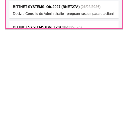
BITTNET SYSTEMS- Ob. 2027 (BNET27A)
(06/08/2026)
Decizie Consiliu de Administratie - program rascumparare actiuni
BITTNET SYSTEMS (BNET28)
(06/08/2026)
Decizie Consiliu de Administratie - program rascumparare actiuni
BITTNET SYSTEMS Bonds 2028A (BNET28A)
(06/08/2026)
Decizie Consiliu de Administratie - program rascumparare actiuni