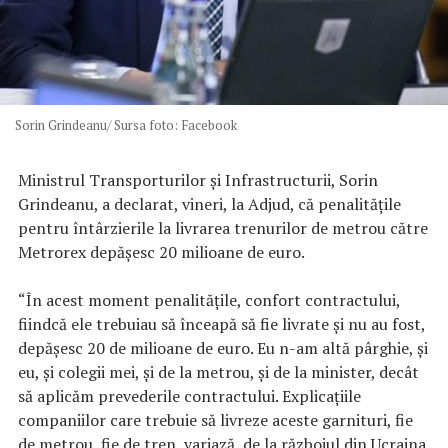
Sorin Grindeanu/ Sursa foto: Facebook
Ministrul Transporturilor şi Infrastructurii, Sorin
Grindeanu, a declarat, vineri, la Adjud, că penalităţile
pentru întârzierile la livrarea trenurilor de metrou către
Metrorex depăşesc 20 milioane de euro.
“În acest moment penalităţile, confort contractului,
fiindcă ele trebuiau să înceapă să fie livrate şi nu au fost,
depăşesc 20 de milioane de euro. Eu n-am altă pârghie, şi
eu, şi colegii mei, şi de la metrou, şi de la minister, decât
să aplicăm prevederile contractului. Explicaţiile
companiilor care trebuie să livreze aceste garnituri, fie
de metrou, fie de tren, variază, de la războiul din Ucraina