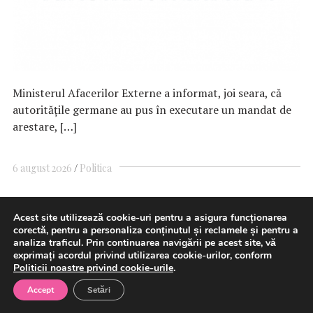
Ministerul Afacerilor Externe a informat, joi seara, că
autorităţile germane au pus în executare un mandat de
arestare, […]
6 august 2026
Politica
Acest site utilizează cookie-uri pentru a asigura funcționarea
Transgaz și Argent LNG
corectă, pentru a personaliza conținutul și reclamele și pentru a
analiza traficul. Prin continuarea navigării pe acest site, vă
semnează un Memorandum de
exprimați acordul privind utilizarea cookie-urilor, conform
Politicii noastre privind cookie-urile
.
Înțelegere privind investiția
Accept
Setări
strategică de capital, avansând