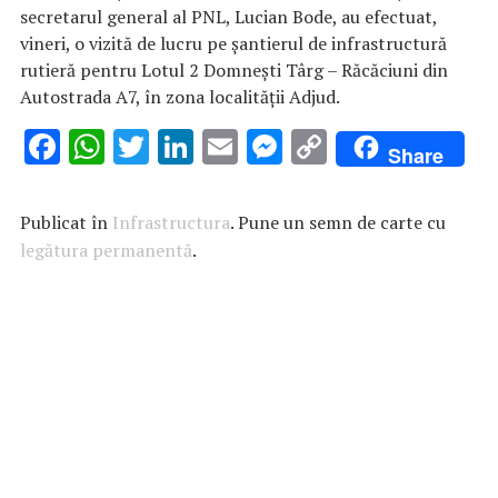
secretarul general al PNL, Lucian Bode, au efectuat,
vineri, o vizită de lucru pe şantierul de infrastructură
rutieră pentru Lotul 2 Domneşti Târg – Răcăciuni din
Autostrada A7, în zona localităţii Adjud.
F
W
T
Li
E
M
C
Share
ac
h
w
n
m
es
o
e
at
it
k
ai
se
p
Publicat în
Infrastructura
. Pune un semn de carte cu
b
s
te
e
l
n
y
legătura permanentă
.
o
A
r
dI
g
Li
o
p
n
er
n
k
p
k