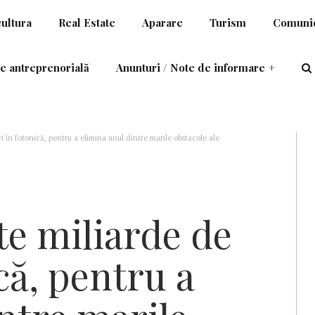
cultura
Real Estate
Aparare
Turism
Comunic
e antreprenorială
Anunturi / Note de informare
+
i în fotonică, pentru a elimina unul dintre marile obstacole ale
te miliarde de
că, pentru a