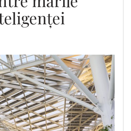
ntre marile
teligenţei