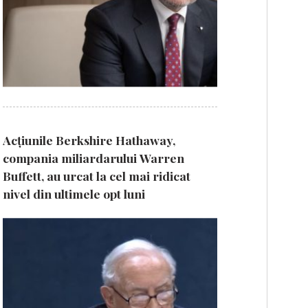
Acțiunile Berkshire Hathaway,
compania miliardarului Warren
Buffett, au urcat la cel mai ridicat
nivel din ultimele opt luni