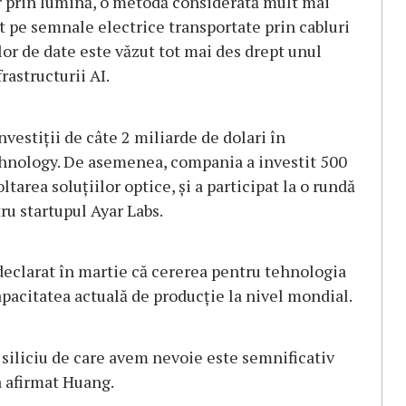
 prin lumină, o metodă considerată mult mai
t pe semnale electrice transportate prin cabluri
or de date este văzut tot mai des drept unul
rastructurii AI.
vestiţii de câte 2 miliarde de dolari în
nology. De asemenea, compania a investit 500
tarea soluţiilor optice, şi a participat la o rundă
ru startupul Ayar Labs.
declarat în martie că cererea pentru tehnologia
apacitatea actuală de producţie la nivel mondial.
 siliciu de care avem nevoie este semnificativ
a afirmat Huang.