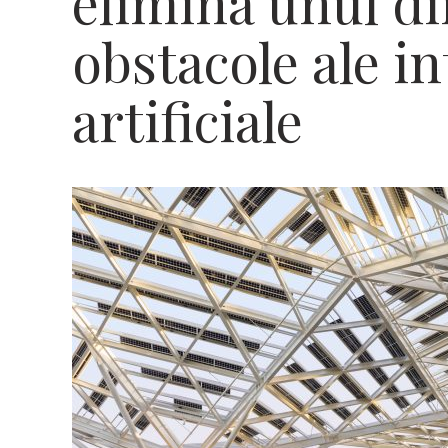
elimina unul di
obstacole ale in
artificiale