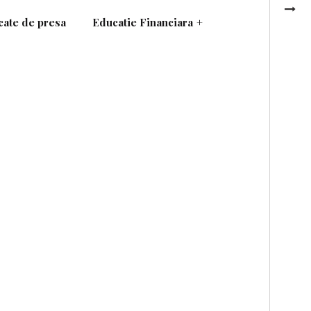
ate de presa
Educatie Financiara
+