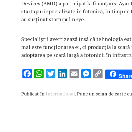
Devices (AMD) a participat la finanţarea Ayar L
startupuri specializate în fotonică, în timp ce
au susţinut startupul nEye.
Specialiştii avertizează însă că tehnologia est
mai este funcţionarea ei, ci producţia la scară 
adoptarea pe scară largă a fotonicii în infrast
F
W
T
Li
E
M
C
Shar
ac
h
w
n
m
es
o
e
at
it
k
ai
se
p
Publicat în
International
. Pune un semn de carte c
b
s
te
e
l
n
y
o
A
r
dI
g
Li
o
p
n
er
n
k
p
k