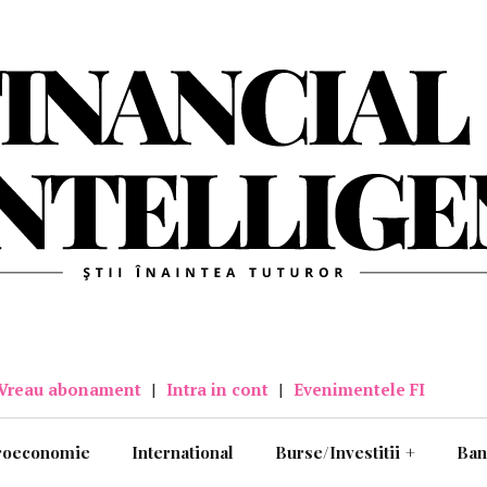
Vreau abonament
|
Intra in cont
|
Evenimentele FI
roeconomie
International
Burse/Investitii
+
Ban