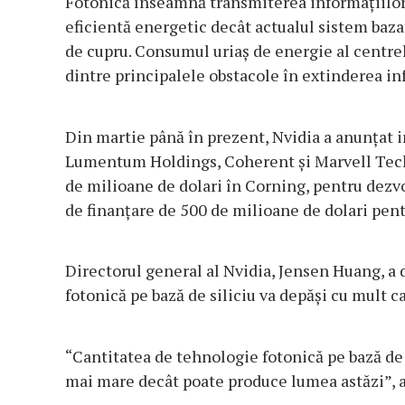
Fotonică înseamnă transmiterea informaţiilor
eficientă energetic decât actualul sistem baza
de cupru. Consumul uriaş de energie al centrel
dintre principalele obstacole în extinderea inf
Din martie până în prezent, Nvidia a anunţat in
Lumentum Holdings, Coherent şi Marvell Tech
de milioane de dolari în Corning, pentru dezvol
de finanţare de 500 de milioane de dolari pent
Directorul general al Nvidia, Jensen Huang, a 
fotonică pe bază de siliciu va depăşi cu mult c
“Cantitatea de tehnologie fotonică pe bază de
mai mare decât poate produce lumea astăzi”, 