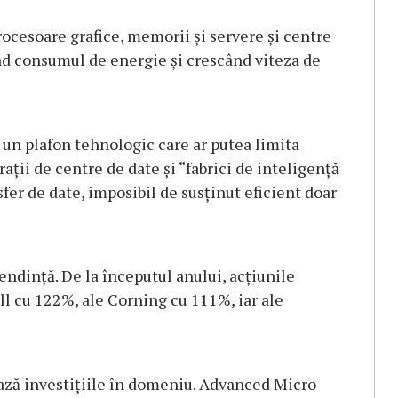
ocesoare grafice, memorii şi servere şi centre
nd consumul de energie şi crescând viteza de
e un plafon tehnologic care ar putea limita
aţii de centre de date şi “fabrici de inteligenţă
sfer de date, imposibil de susţinut eficient doar
tendinţă. De la începutul anului, acţiunile
l cu 122%, ale Corning cu 111%, iar ale
ază investiţiile în domeniu. Advanced Micro