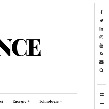
Facebook
Twitter
Linkedin
Instagram
Youtube
Feed
Mail
Căutare
ci
Energie
+
Tehnologie
+