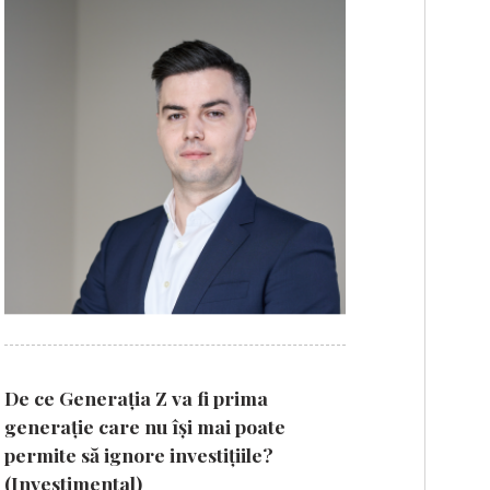
De ce Generația Z va fi prima
generație care nu își mai poate
permite să ignore investițiile?
(Investimental)