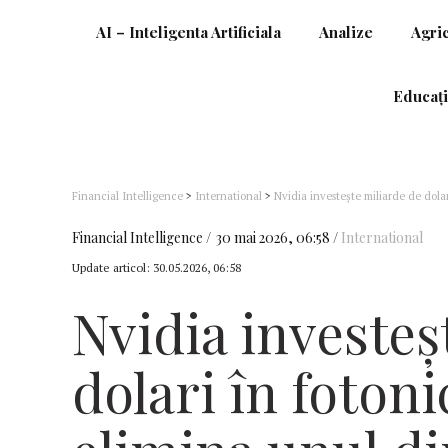
AI – Inteligenta Artificiala
Analize
Agri
Educați
Financial Intelligence
>
International
>
Nvidia investeşte miliarde de dolar
inteligenţei artificiale
Financial Intelligence
30 mai 2026, 06:58
International
Update articol:
30.05.2026, 06:58
Nvidia investeş
dolari în fotoni