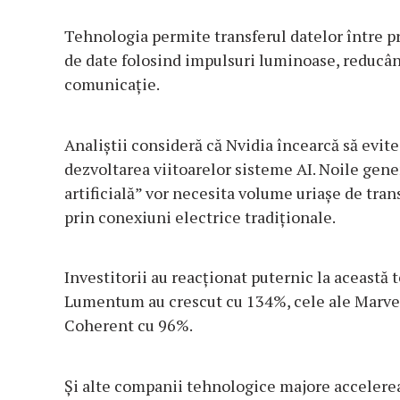
Tehnologia permite transferul datelor între pr
de date folosind impulsuri luminoase, reducâ
comunicaţie.
Analiştii consideră că Nvidia încearcă să evit
dezvoltarea viitoarelor sisteme AI. Noile gener
artificială” vor necesita volume uriaşe de tran
prin conexiuni electrice tradiţionale.
Investitorii au reacţionat puternic la această 
Lumentum au crescut cu 134%, cele ale Marvel
Coherent cu 96%.
Şi alte companii tehnologice majore accelere