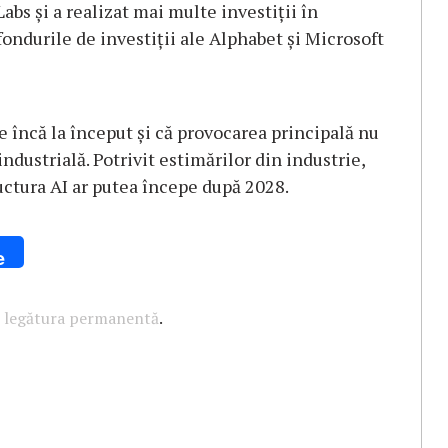
abs şi a realizat mai multe investiţii în
 fondurile de investiţii ale Alphabet şi Microsoft
e încă la început şi că provocarea principală nu
industrială. Potrivit estimărilor din industrie,
ructura AI ar putea începe după 2028.
e
u
legătura permanentă
.