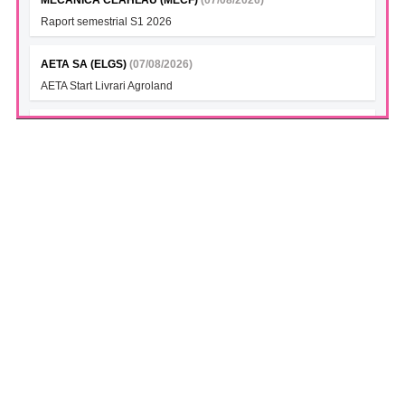
MECANICA CEAHLAU (MECF)
(07/08/2026)
Raport semestrial S1 2026
AETA SA (ELGS)
(07/08/2026)
AETA Start Livrari Agroland
INTERCAPITAL BET-TRN UCITS ETF (ICBETNETF)
(07/08/2026)
VAN la data 06.08.2026
INTERCAPITAL CROBEX10TR UCITS ETF (ICCROETF)
(07/08/2026)
VAN la data 06.08.2026