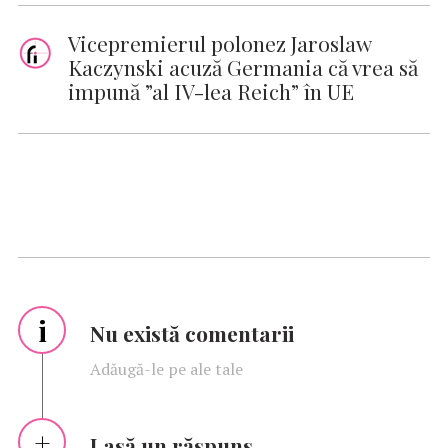
Vicepremierul polonez Jaroslaw
Kaczynski acuză Germania că vrea să
impună ”al IV-lea Reich” în UE
i
Nu există comentarii
Adăugă-le pe ale tale
Lasă un răspuns