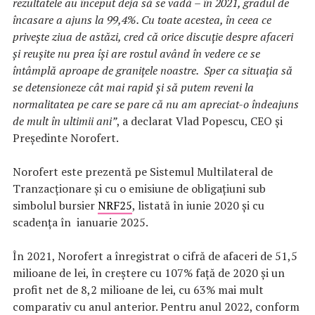
rezultatele au început deja să se vadă – în 2021, gradul de
încasare a ajuns la 99,4%. Cu toate acestea, în ceea ce
privește ziua de astăzi, cred că orice discuție despre afaceri
și reușite nu prea își are rostul având în vedere ce se
întâmplă aproape de granițele noastre. Sper ca situația să
se detensioneze cât mai rapid și să putem reveni la
normalitatea pe care se pare că nu am apreciat-o îndeajuns
de mult în ultimii ani”
, a declarat Vlad Popescu, CEO și
Președinte Norofert.
Norofert este prezentă pe Sistemul Multilateral de
Tranzacționare și cu o emisiune de obligațiuni sub
simbolul bursier
NRF25
, listată în iunie 2020 și cu
scadența în ianuarie 2025.
În 2021, Norofert a înregistrat o cifră de afaceri de 51,5
milioane de lei, în creștere cu 107% față de 2020 și un
profit net de 8,2 milioane de lei, cu 63% mai mult
comparativ cu anul anterior. Pentru anul 2022, conform