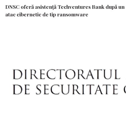
DNSC oferă asistență Techventures Bank după un
atac cibernetic de tip ransomware