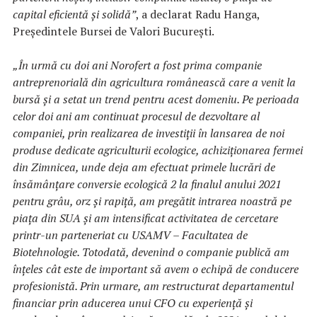
capital eficientă și solidă”
, a declarat Radu Hanga,
Președintele Bursei de Valori București.
„În urmă cu doi ani Norofert a fost prima companie
antreprenorială din agricultura românească care a venit la
bursă și a setat un trend pentru acest domeniu. Pe perioada
celor doi ani am continuat procesul de dezvoltare al
companiei, prin realizarea de investiții în lansarea de noi
produse dedicate agriculturii ecologice, achiziționarea fermei
din Zimnicea, unde deja am efectuat primele lucrări de
însămânțare conversie ecologică 2 la finalul anului 2021
pentru grâu, orz și rapiță, am pregătit intrarea noastră pe
piața din SUA și am intensificat activitatea de cercetare
printr-un parteneriat cu USAMV – Facultatea de
Biotehnologie. Totodată, devenind o companie publică am
înțeles cât este de important să avem o echipă de conducere
profesionistă. Prin urmare, am restructurat departamentul
financiar prin aducerea unui CFO cu experiență și