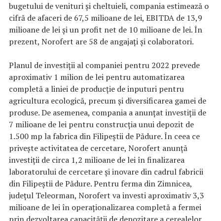
bugetului de venituri și cheltuieli, compania estimează o
cifră de afaceri de 67,5 milioane de lei, EBITDA de 13,9
milioane de lei și un profit net de 10 milioane de lei. În
prezent, Norofert are 58 de angajați și colaboratori.
Planul de investiții al companiei pentru 2022 prevede
aproximativ 1 milion de lei pentru automatizarea
completă a liniei de producție de inputuri pentru
agricultura ecologică, precum și diversificarea gamei de
produse. De asemenea, compania a anunțat investiții de
7 milioane de lei pentru construcția unui depozit de
1.500 mp la fabrica din Filipeștii de Pădure. În ceea ce
privește activitatea de cercetare, Norofert anunță
investiții de circa 1,2 milioane de lei în finalizarea
laboratorului de cercetare și inovare din cadrul fabricii
din Filipeștii de Pădure. Pentru ferma din Zimnicea,
județul Teleorman, Norofert va investi aproximativ 3,3
milioane de lei în operaționalizarea completă a fermei
prin dezvoltarea capacității de depozitare a cerealelor