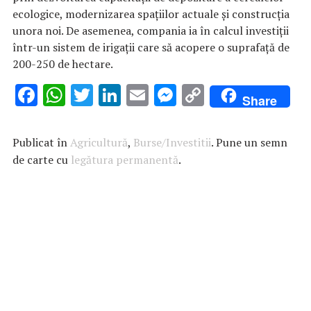
ecologice, modernizarea spațiilor actuale și construcția
unora noi. De asemenea, compania ia în calcul investiții
într-un sistem de irigații care să acopere o suprafață de
200-250 de hectare.
F
W
T
Li
E
M
C
Share
ac
h
w
n
m
es
o
e
at
it
k
ai
se
p
Publicat în
Agricultură
,
Burse/Investitii
. Pune un semn
b
s
te
e
l
n
y
de carte cu
legătura permanentă
.
o
A
r
dI
g
Li
o
p
n
er
n
k
p
k