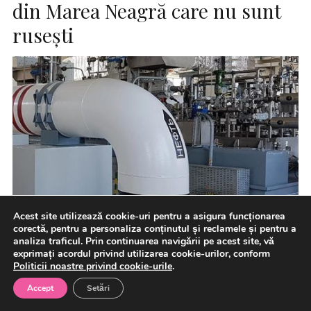
din Marea Neagră care nu sunt
ruseşti
Acest site utilizează cookie-uri pentru a asigura funcționarea
corectă, pentru a personaliza conținutul și reclamele și pentru a
analiza traficul. Prin continuarea navigării pe acest site, vă
exprimați acordul privind utilizarea cookie-urilor, conform
Politicii noastre privind cookie-urile
.
Ucraina a acceptat să nu lanseze atacuri asupra
Accept
Setări
anumitor petroliere care nu sunt ruse şi asupra unor