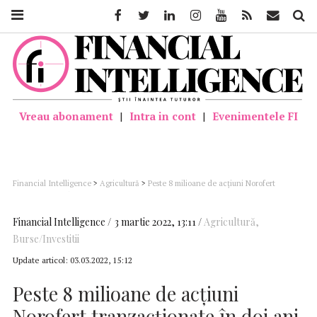
Facebook
Twitter
Linkedin
Instagram
Youtube
Feed
Mail
Căutar
Vreau abonament
|
Intra in cont
|
Evenimentele FI
Financial Intelligence
>
Agricultură
>
Peste 8 milioane de acțiuni Norofert
tranzacționate în doi ani de la listarea pe piața AeRO
Financial Intelligence
3 martie 2022, 13:11
Agricultură
,
Burse/Investitii
Update articol:
03.03.2022, 15:12
Peste 8 milioane de acțiuni
Norofert tranzacționate în doi ani