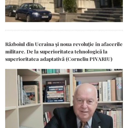
Războiul din Ucraina și noua revoluție în afacerile
militare. De la superioritatea tehnologică la
superioritatea adaptativă (Corneliu PIVARIU)