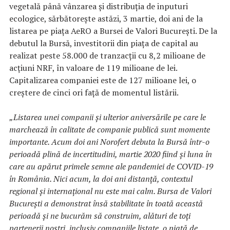
vegetală până vânzarea și distribuția de inputuri
ecologice, sărbătorește astăzi, 3 martie, doi ani de la
listarea pe piața AeRO a Bursei de Valori București. De la
debutul la Bursă, investitorii din piața de capital au
realizat peste 58.000 de tranzacții cu 8,2 milioane de
acțiuni NRF, în valoare de 119 milioane de lei.
Capitalizarea companiei este de 127 milioane lei, o
creștere de cinci ori față de momentul listării.
„Listarea unei companii și ulterior aniversările pe care le
marchează în calitate de companie publică sunt momente
importante. Acum doi ani Norofert debuta la Bursă într-o
perioadă plină de incertitudini, martie 2020 fiind și luna în
care au apărut primele semne ale pandemiei de COVID-19
în România. Nici acum, la doi ani distanță, contextul
regional și internațional nu este mai calm. Bursa de Valori
București a demonstrat însă stabilitate în toată această
perioadă și ne bucurăm să construim, alături de toți
partenerii noștri, inclusiv companiile listate, o piață de