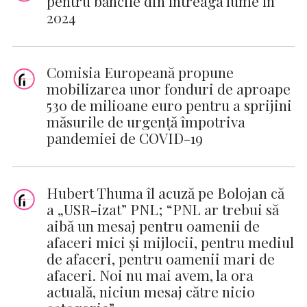
pentru băncile din întreaga lume în
2024
Comisia Europeană propune
mobilizarea unor fonduri de aproape
530 de milioane euro pentru a sprijini
măsurile de urgență împotriva
pandemiei de COVID-19
Hubert Thuma îl acuză pe Bolojan că
a „USR-izat” PNL; “PNL ar trebui să
aibă un mesaj pentru oamenii de
afaceri mici și mijlocii, pentru mediul
de afaceri, pentru oamenii mari de
afaceri. Noi nu mai avem, la ora
actuală, niciun mesaj către nicio