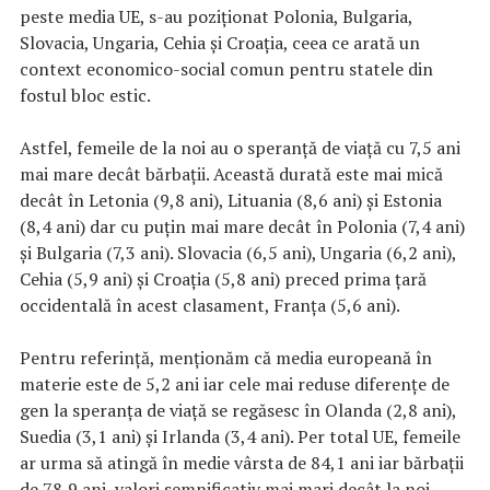
peste media UE, s-au poziționat Polonia, Bulgaria,
Slovacia, Ungaria, Cehia și Croația, ceea ce arată un
context economico-social comun pentru statele din
fostul bloc estic.
Astfel, femeile de la noi au o speranță de viață cu 7,5 ani
mai mare decât bărbații. Această durată este mai mică
decât în Letonia (9,8 ani), Lituania (8,6 ani) și Estonia
(8,4 ani) dar cu puțin mai mare decât în Polonia (7,4 ani)
și Bulgaria (7,3 ani). Slovacia (6,5 ani), Ungaria (6,2 ani),
Cehia (5,9 ani) și Croația (5,8 ani) preced prima țară
occidentală în acest clasament, Franța (5,6 ani).
Pentru referință, menționăm că media europeană în
materie este de 5,2 ani iar cele mai reduse diferențe de
gen la speranța de viață se regăsesc în Olanda (2,8 ani),
Suedia (3,1 ani) și Irlanda (3,4 ani). Per total UE, femeile
ar urma să atingă în medie vârsta de 84,1 ani iar bărbații
de 78,9 ani, valori semnificativ mai mari decât la noi