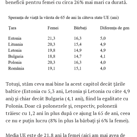
beneficii pentru femei cu circa 26% mai mari ca durată.
Totuși, stăm ceva mai bine la acest capitol decât țările
baltice (Estonia cu 5,3 ani, Letonia și Letonia cu câte 4,9
ani) și chiar decât Bulgaria (4,1 ani), fiind la egalitate cu
Polonia. Doar că polonezele și, respectiv, polonezii
trăiesc cu 1,2 ani în plus după ce ajung la 65 de ani, ceea
ce nu e puțin lucru (8% în plus la bărbați și 6% la femei).
Media UE este de 21,8 ani la femei (aici am mai avea de