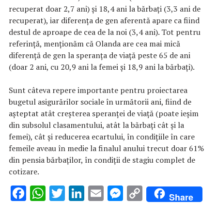
recuperat doar 2,7 ani) și 18,4 ani la bărbați (3,3 ani de
recuperat), iar diferența de gen aferentă apare ca fiind
destul de aproape de cea de la noi (3,4 ani). Tot pentru
referință, menționăm că Olanda are cea mai mică
diferență de gen la speranța de viață peste 65 de ani
(doar 2 ani, cu 20,9 ani la femei și 18,9 ani la bărbați).
Sunt câteva repere importante pentru proiectarea
bugetul asigurărilor sociale în următorii ani, fiind de
așteptat atât creșterea speranței de viață (poate ieșim
din subsolul clasamentului, atât la bărbați cât și la
femei), cât și reducerea ecartului, în condițiile în care
femeile aveau în medie la finalul anului trecut doar 61%
din pensia bărbaților, în condiții de stagiu complet de
cotizare.
F
W
T
Li
E
M
C
Share
ac
h
w
n
m
es
o