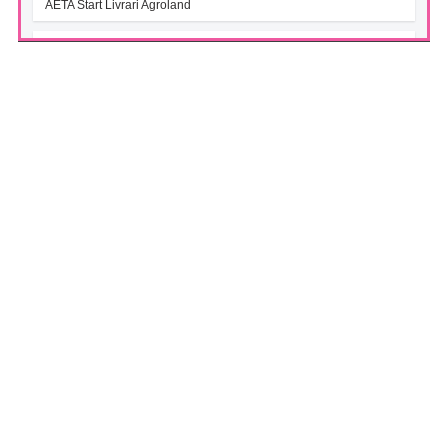
AETA Start Livrari Agroland
INTERCAPITAL BET-TRN UCITS ETF (ICBETNETF)
(07/08/2026)
VAN la data 06.08.2026
INTERCAPITAL CROBEX10TR UCITS ETF (ICCROETF)
(07/08/2026)
VAN la data 06.08.2026