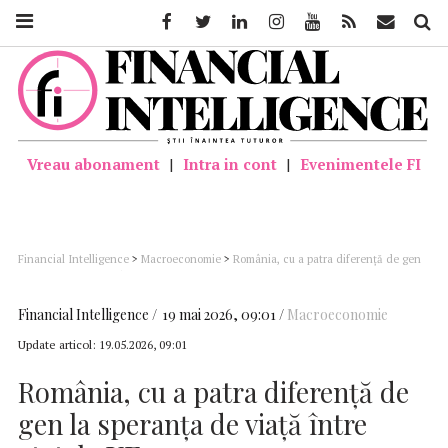
Facebook
Twitter
Linkedin
Instagram
Youtube
Feed
Mail
Căutar
Vreau abonament
|
Intra in cont
|
Evenimentele FI
Financial Intelligence
>
Macroeconomie
>
România, cu a patra diferență de gen
la speranța de viață între statele UE
Financial Intelligence
19 mai 2026, 09:01
Macroeconomie
Update articol:
19.05.2026, 09:01
România, cu a patra diferență de
gen la speranța de viață între