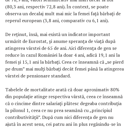
(80,3 ani, respectiv 72,8 ani). În context, se poate
observa un decalaj mult mai mic la femei față bărbați de
reperul european (3,8 ani, comparativ cu 6,1 ani).
De reținut, însă, mai există un indicator important
urmărit de Eurostat, și anume speranța de viață după
atingerea vârstei de 65 de ani. Aici diferența de gen se
reduce în cazul României la doar 4 ani, adică 19,1 ani la
femei și 15,1 ani la bărbați. Ceea ce înseamnă că „se pierd
pe drum” mai mulți bărbați decât femei până la atingerea
vârstei de pensionare standard.
Tabelele de mortalitate arată că doar aproximativ 80%
din populație atinge respectiva vârstă, ceea ce înseamnă
că o cincime dintre salariați plătesc degeaba contribuția
la pilonul 1, ceea ce nu prea seamănă cu „principiul
contributivității”. După cum nici diferența de gen nu
ajută în acest sens, cei patru ani în plus regăsindu-se în