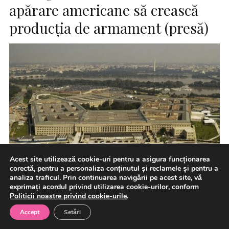
apărare americane să crească
producţia de armament (presă)
Acest site utilizează cookie-uri pentru a asigura funcționarea
corectă, pentru a personaliza conținutul și reclamele și pentru a
analiza traficul. Prin continuarea navigării pe acest site, vă
exprimați acordul privind utilizarea cookie-urilor, conform
Pentagonul a cerut industriei de apărare din SUA să
Politicii noastre privind cookie-urile
.
crească rapid producţia şi livrarea de armament, au
Accept
Setări
relatat […]