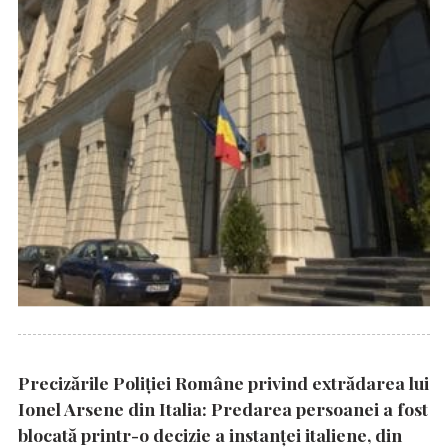
Precizările Poliţiei Române privind extrădarea lui
Ionel Arsene din Italia: Predarea persoanei a fost
blocată printr-o decizie a instanţei italiene, din