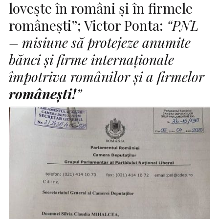
loveşte în români şi în firmele
româneşti”; Victor Ponta:
“PNL
– misiune să protejeze anumite
bănci și firme internaționale
împotriva românilor și a firmelor
românești!
”