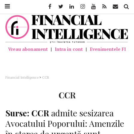
Facebook
Twitter
Linkedin
Instagram
Youtube
Feed
Mail
Căutar
Vreau abonament
|
Intra in cont
|
Evenimentele FI
Financial Intelligence
>
CCR
CCR
Surse:
CCR
admite sesizarea
Avocatului Poporului: Amenzile
în starea de urgenţă sunt