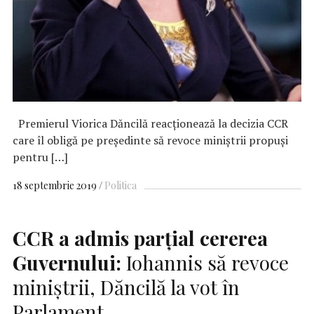
Premierul Viorica Dăncilă reacţionează la decizia CCR
care îl obligă pe preşedinte să revoce miniştrii propuşi
pentru […]
18 septembrie 2019
Politica
CCR
a admis parțial cererea
Guvernului:
Iohannis să revoce
miniștrii, Dăncilă la vot în
Parlament