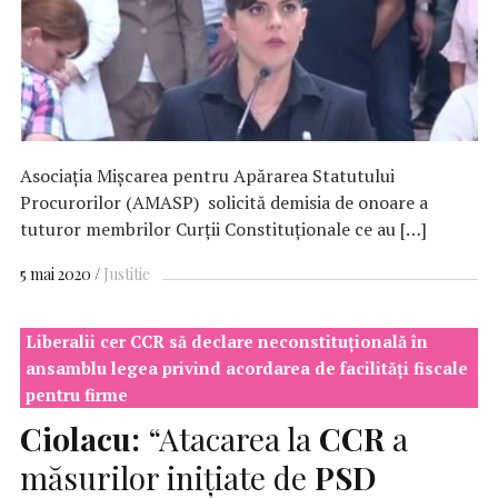
Asociația Mișcarea pentru Apărarea Statutului
Procurorilor (AMASP) solicită demisia de onoare a
tuturor membrilor Curții Constituționale ce au […]
5 mai 2020
Justitie
Liberalii cer CCR să declare neconstituţională în
ansamblu legea privind acordarea de facilităţi fiscale
pentru firme
Ciolacu:
“Atacarea la
CCR
a
măsurilor iniţiate de
PSD