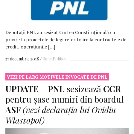
Deputaţii PNL au sesizat Curtea Constituţională cu
privire la proiectele de legi referitoare la contractele de
credit, operaţiunile […]
27 decembrie 2018
Banci
Politica
VEZI PE LARG MOTIVELE INVOCATE DE PNL
UPDATE
–
PNL
sesizează
CCR
pentru șase numiri din boardul
ASF
(vezi declarația lui Ovidiu
Wlassopol)