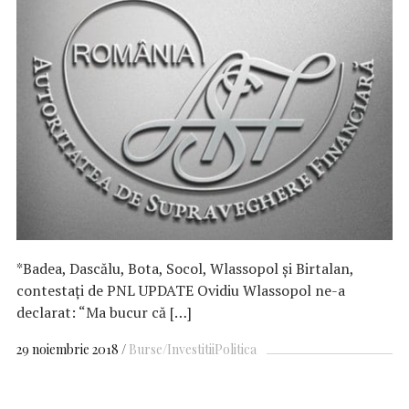
*Badea, Dascălu, Bota, Socol, Wlassopol și Birtalan,
contestați de PNL UPDATE Ovidiu Wlassopol ne-a
declarat: “Ma bucur că […]
29 noiembrie 2018
Burse/Investitii
Politica