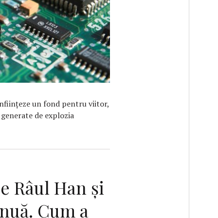
F
nfiinţeze un fond pentru viitor,
 generate de explozia
e Râul Han și
inuă. Cum a