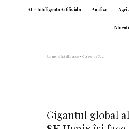
AI – Inteligenta Artificiala
Analize
Agri
Educați
Financial Intelligence
>
Coreea de Sud
Gigantul global al
SK
Hynix își face