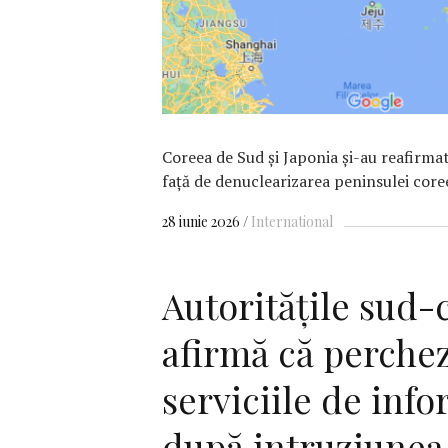
Coreea de Sud şi Japonia şi-au reafirm
faţă de denuclearizarea peninsulei core
28 iunie 2026
International
Autorităţile sud
afirmă că perche
serviciile de info
după intruziunea