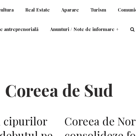
cultura
Real Estate
Aparare
Turism
Comunic
e antreprenorială
Anunturi / Note de informare
+
Coreea de Sud
 cipurilor
Coreea de Nord
 debutul pe
consolideze fo