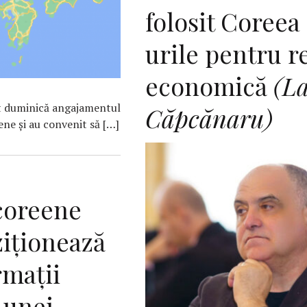
folosit Coreea
urile pentru r
economică
(L
at duminică angajamentul
Căpcănaru)
ene şi au convenit să […]
-coreene
ziţionează
rmaţii
 unei