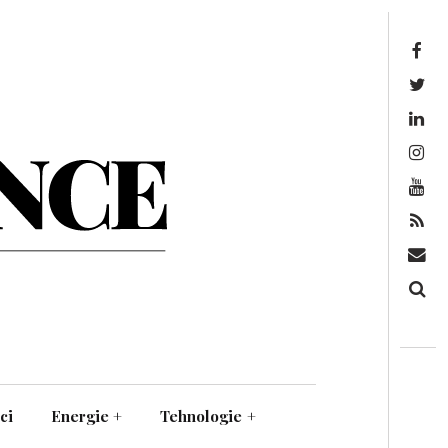
Facebook
Twitter
Linkedin
Instagram
Youtube
Feed
Mail
Căutare
ci
Energie
+
Tehnologie
+