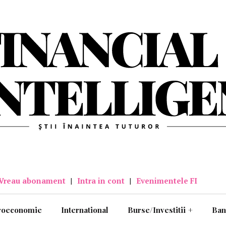
Vreau abonament
|
Intra in cont
|
Evenimentele FI
roeconomie
International
Burse/Investitii
+
Ban