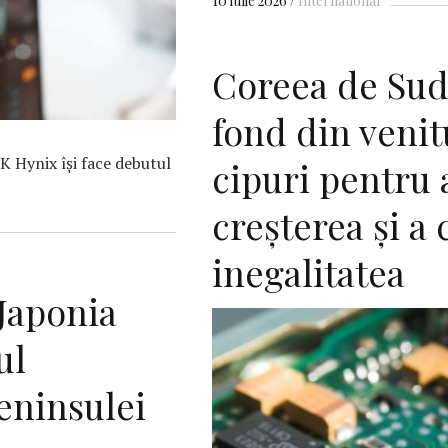
10 iulie 2026
International
Coreea de Sud
fond din venit
SK Hynix își face debutul
cipuri pentru 
creşterea şi a
inegalitatea
Japonia
ul
eninsulei