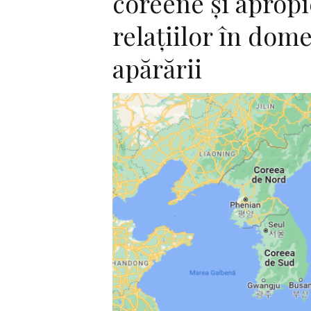
coreene şi aprop
relaţiilor în dom
apărării
F