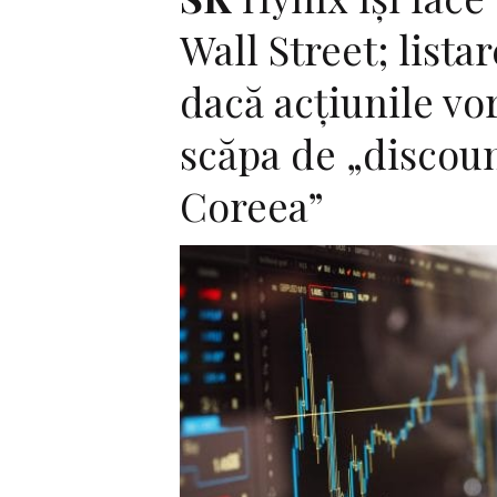
Wall Street; listar
dacă acțiunile vo
scăpa de „discou
Coreea”
F