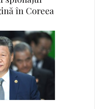
gină în Coreea
F