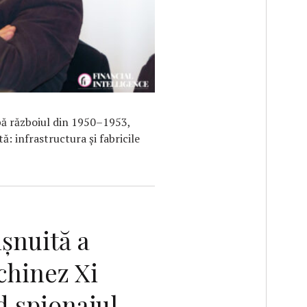
ă războiul din 1950–1953,
ă: infrastructura și fabricile
şnuită a
chinez Xi
d spionajul