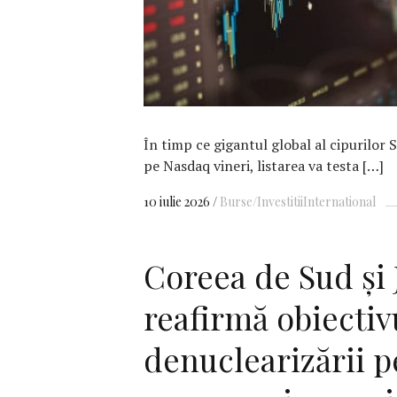
În timp ce gigantul global al cipurilor 
pe Nasdaq vineri, listarea va testa […]
10 iulie 2026
Burse/Investitii
International
Coreea de Sud şi 
reafirmă obiectiv
denuclearizării p