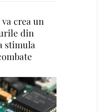
 va crea un
urile din
a stimula
 combate