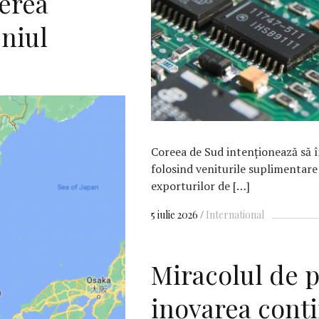
ierea
eniul
Coreea de Sud intenţionează să î
folosind veniturile suplimentare
exporturilor de […]
5 iulie 2026
International
Miracolul de p
inovarea cont