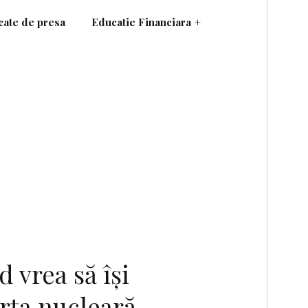
ate de presa
Educatie Financiara
+
 vrea să îşi
rţa nucleară