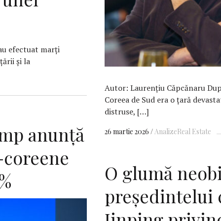
au efectuat marţi
ării şi la
Autor: Laurențiu Căpcănaru Dup
Coreea de Sud era o țară devastat
distruse, […]
mp anunţă
26 martie 2026
Analize
Real Estate
-coreene
O glumă neobi
5%
preşedintelui 
Jinping privin