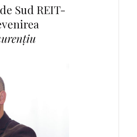
 de Sud REIT-
evenirea
aurențiu
F