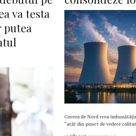
ea va testa
r putea
ntul
Coreea de Nord vrea îmbunătăţire
“atât din punct de vedere calitati