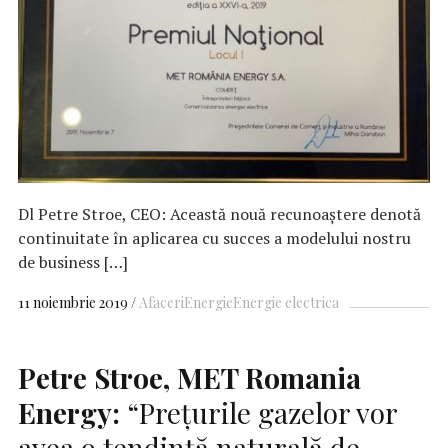
Dl Petre Stroe, CEO: Această nouă recunoaștere denotă
continuitate în aplicarea cu succes a modelului nostru
de business […]
11 noiembrie 2019
Afaceri
Energie
Energie electrica
Petre Stroe,
MET
Romania
Energy:
“Preţurile gazelor vor
avea o tendinţă naturală de