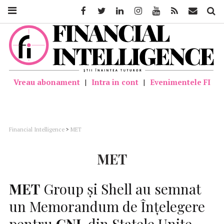
Facebook
Twitter
Linkedin
Instagram
Youtube
Feed
Mail
Căutar
Vreau abonament
|
Intra in cont
|
Evenimentele FI
Financial Intelligence
>
MET
MET
MET
Group şi Shell au semnat
un Memorandum de Înţelegere
pentru
GNL
din Statele Unite