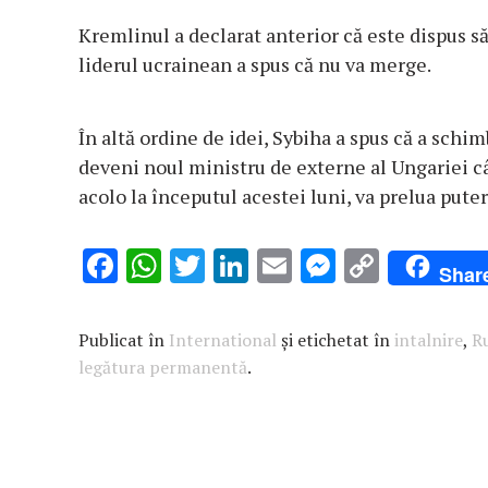
Kremlinul a declarat anterior că este dispus 
liderul ucrainean a spus că nu va merge.
În altă ordine de idei, Sybiha a spus că a schi
deveni noul ministru de externe al Ungariei câ
acolo la începutul acestei luni, va prelua puter
F
W
T
Li
E
M
C
Shar
ac
h
w
n
m
es
o
e
at
it
k
ai
se
p
Publicat în
International
și etichetat în
intalnire
,
R
b
s
te
e
l
n
y
legătura permanentă
.
o
A
r
dI
g
Li
o
p
n
er
n
k
p
k