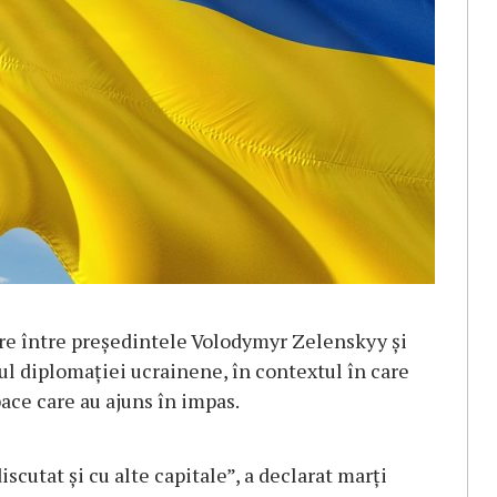
ire între președintele Volodymyr Zelenskyy și
ful diplomației ucrainene, în contextul în care
ace care au ajuns în impas.
scutat și cu alte capitale”, a declarat marți