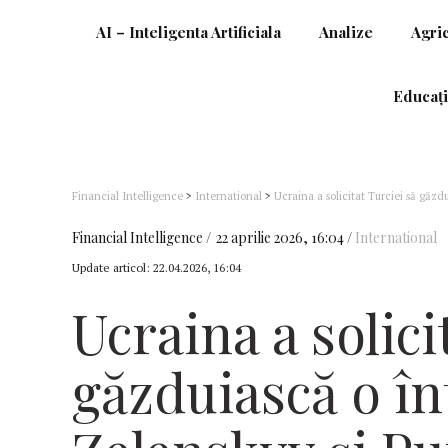
AI – Inteligenta Artificiala
Analize
Agri
Educați
Financial Intelligence
>
International
>
Ucraina a solicitat Turciei să găzd
de externe
Financial Intelligence
22 aprilie 2026, 16:04
International
Update articol:
22.04.2026, 16:04
Ucraina a solici
găzduiască o în