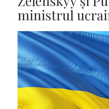
Zelenskyy și Pu
ministrul ucra