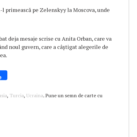
să-l primească pe Zelenskyy la Moscova, unde
mbat deja mesaje scrise cu Anita Orban, care va
nd noul guvern, care a câștigat alegerile de
ea.
e
usia
,
Turcia
,
Ucraina
. Pune un semn de carte cu