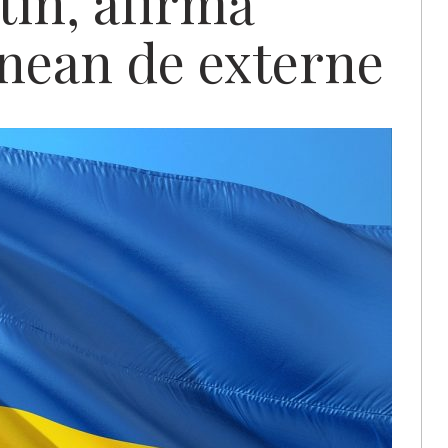
tin, afirmă
inean de externe