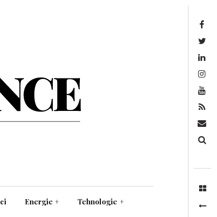
Facebook
Twitter
Linkedin
Instagram
Youtube
Feed
Mail
Căutare
ci
Energie
+
Tehnologie
+