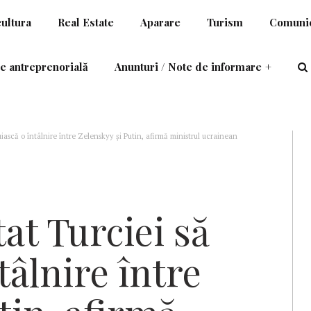
cultura
Real Estate
Aparare
Turism
Comunic
e antreprenorială
Anunturi / Note de informare
+
uiască o întâlnire între Zelenskyy și Putin, afirmă ministrul ucrainean
tat Turciei să
tâlnire între