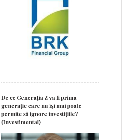
De ce Generația Z va fi prima
generație care nu își mai poate
permite să ignore investițiile?
(Investimental)