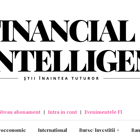
Vreau abonament
|
Intra in cont
|
Evenimentele FI
roeconomie
International
Burse/Investitii
+
Ban