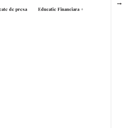
ate de presa
Educatie Financiara
+