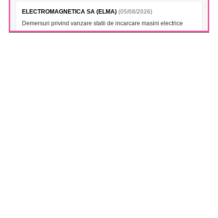
ELECTROMAGNETICA SA (ELMA)
(05/08/2026)
Demersuri privind vanzare statii de incarcare masini electrice
FONDUL DESCHIS DE INVESTITII BT INDEX ROMANIA ETF
BET TR (BTBETRETF)
(05/08/2026)
Notificare cu privire la numarul si tipul investitorilor
FONDUL DESCHIS DE INVESTITII ETF ENERGIE PATRIA-
TRADEVILLE (PTENGETF)
(05/08/2026)
Notificare cu privire la numarul si tipul investitorilor