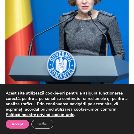
Acest site utilizează cookie-uri pentru a asigura funcționarea
corectă, pentru a personaliza conținutul și reclamele și pentru a
analiza traficul. Prin continuarea navigării pe acest site, vă
exprimați acordul privind utilizarea cookie-urilor, conform
Politicii noastre privind cookie-urile
.
Vicepremierul interimar Oana Gheorghiu afirmă că,
Accept
Setări
peste un sfert din primăriile din ţară nu sunt înrolate, în