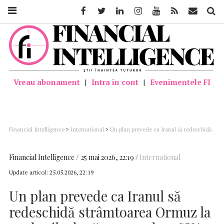
Facebook
Twitter
Linkedin
Instagram
Youtube
Feed
Mail
Căutar
Vreau abonament
|
Intra in cont
|
Evenimentele FI
Financial Intelligence
>
International
>
Un plan prevede ca Iranul să redeschidă
strâmtoarea Ormuz la 30 de zile după un acord cu SUA de încetare a ostilităţilor
(media)
Financial Intelligence
25 mai 2026, 22:19
International
Update articol:
25.05.2026, 22:19
Un plan prevede ca Iranul să
redeschidă strâmtoarea Ormuz la