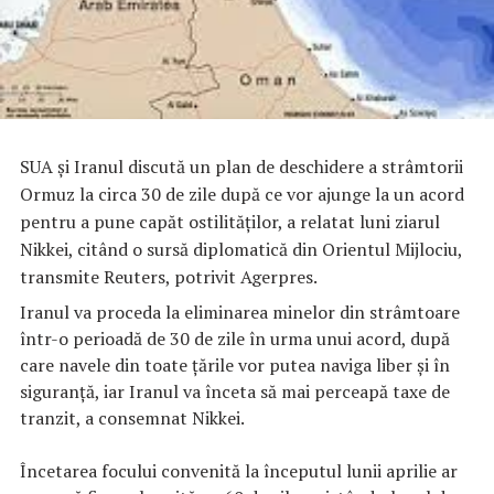
SUA şi Iranul discută un plan de deschidere a strâmtorii
Ormuz la circa 30 de zile după ce vor ajunge la un acord
pentru a pune capăt ostilităţilor, a relatat luni ziarul
Nikkei, citând o sursă diplomatică din Orientul Mijlociu,
transmite Reuters, potrivit Agerpres.
Iranul va proceda la eliminarea minelor din strâmtoare
într-o perioadă de 30 de zile în urma unui acord, după
care navele din toate ţările vor putea naviga liber şi în
siguranţă, iar Iranul va înceta să mai perceapă taxe de
tranzit, a consemnat Nikkei.
Încetarea focului convenită la începutul lunii aprilie ar