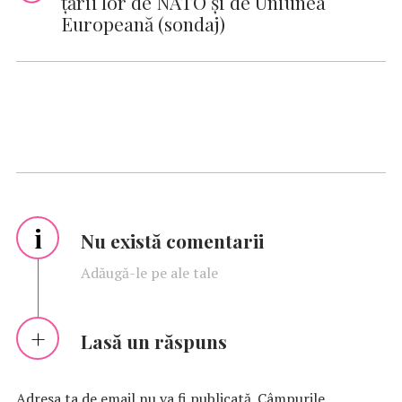
ţării lor de NATO şi de Uniunea
Europeană (sondaj)
i
Nu există comentarii
Adăugă-le pe ale tale
Lasă un răspuns
Adresa ta de email nu va fi publicată.
Câmpurile