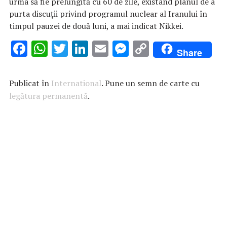
urma să fie prelungită cu 60 de zile, existând planul de a
purta discuţii privind programul nuclear al Iranului în
timpul pauzei de două luni, a mai indicat Nikkei.
F
W
T
Li
E
M
C
Share
ac
h
w
n
m
es
o
e
at
it
k
ai
se
p
Publicat în
International
. Pune un semn de carte cu
b
s
te
e
l
n
y
legătura permanentă
.
o
A
r
dI
g
Li
o
p
n
er
n
k
p
k