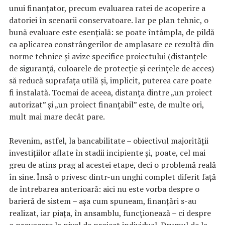
unui finanțator, precum evaluarea ratei de acoperire a
datoriei în scenarii conservatoare. Iar pe plan tehnic, o
bună evaluare este esențială: se poate întâmpla, de pildă
ca aplicarea constrângerilor de amplasare ce rezultă din
norme tehnice și avize specifice proiectului (distanțele
de siguranță, culoarele de protecție și cerințele de acces)
să reducă suprafața utilă și, implicit, puterea care poate
fi instalată. Tocmai de aceea, distanța dintre „un proiect
autorizat” și „un proiect finanțabil” este, de multe ori,
mult mai mare decât pare.
Revenim, astfel, la bancabilitate – obiectivul majorității
investițiilor aflate în stadii incipiente și, poate, cel mai
greu de atins prag al acestei etape, deci o problemă reală
în sine. Însă o privesc dintr-un unghi complet diferit față
de întrebarea anterioară: aici nu este vorba despre o
barieră de sistem – așa cum spuneam, finanțări s-au
realizat, iar piața, în ansamblu, funcționează – ci despre
o provocare la nivel de proiect individual. Drumul de la