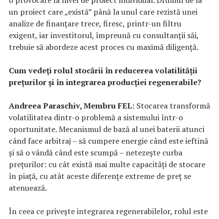
un proiect care „există” până la unul care rezistă unei
analize de finanțare trece, firesc, printr-un filtru
exigent, iar investitorul, împreună cu consultanții săi,
trebuie să abordeze acest proces cu maximă diligență.
Cum vedeți rolul stocării în reducerea volatilității
prețurilor și în integrarea producției regenerabile?
Andreea Paraschiv, Membru FEL
: Stocarea transformă
volatilitatea dintr-o problemă a sistemului într-o
oportunitate. Mecanismul de bază al unei baterii atunci
când face arbitraj – să cumpere energie când este ieftină
și să o vândă când este scumpă – netezește curba
prețurilor: cu cât există mai multe capacități de stocare
în piață, cu atât aceste diferențe extreme de preț se
atenuează.
În ceea ce privește integrarea regenerabilelor, rolul este