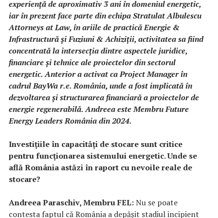
experiență de aproximativ 3 ani în domeniul energetic,
iar în prezent face parte din echipa Stratulat Albulescu
Attorneys at Law, în ariile de practică Energie &
Infrastructură și Fuziuni & Achiziții, activitatea sa fiind
concentrată la intersecția dintre aspectele juridice,
financiare și tehnice ale proiectelor din sectorul
energetic. Anterior a activat ca Project Manager în
cadrul BayWa r.e. România, unde a fost implicată în
dezvoltarea și structurarea financiară a proiectelor de
energie regenerabilă. Andreea este Membru Future
Energy Leaders România din 2024.
Investițiile în capacități de stocare sunt critice
pentru funcționarea sistemului energetic. Unde se
află România astăzi în raport cu nevoile reale de
stocare?
Andreea Paraschiv, Membru FEL:
Nu se poate
contesta faptul că România a depășit stadiul incipient