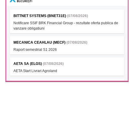
BITTNET SYSTEMS (BNET31E)
(07/08/2026)
Notificare SSIF BRK Financial Group - rezultate oferta publica de
vanzare obligatiuni
MECANICA CEAHLAU (MECF)
(07/08/2026)
Raport semestrial S1 2026
AETA SA (ELGS)
(07/08/2026)
AETA Start Livrari Agroland
INTERCAPITAL BET-TRN UCITS ETF (ICBETNETF)
(07/08/2026)
VAN la data 06.08.2026
INTERCAPITAL CROBEX10TR UCITS ETF (ICCROETF)
(07/08/2026)
VAN la data 06.08.2026