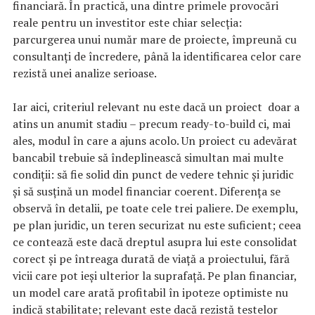
financiară. În practică, una dintre primele provocări
reale pentru un investitor este chiar selecția:
parcurgerea unui număr mare de proiecte, împreună cu
consultanți de încredere, până la identificarea celor care
rezistă unei analize serioase.
Iar aici, criteriul relevant nu este dacă un proiect doar a
atins un anumit stadiu – precum ready-to-build ci, mai
ales, modul în care a ajuns acolo. Un proiect cu adevărat
bancabil trebuie să îndeplinească simultan mai multe
condiții: să fie solid din punct de vedere tehnic și juridic
și să susțină un model financiar coerent. Diferența se
observă în detalii, pe toate cele trei paliere. De exemplu,
pe plan juridic, un teren securizat nu este suficient; ceea
ce contează este dacă dreptul asupra lui este consolidat
corect și pe întreaga durată de viață a proiectului, fără
vicii care pot ieși ulterior la suprafață. Pe plan financiar,
un model care arată profitabil în ipoteze optimiste nu
indică stabilitate; relevant este dacă rezistă testelor