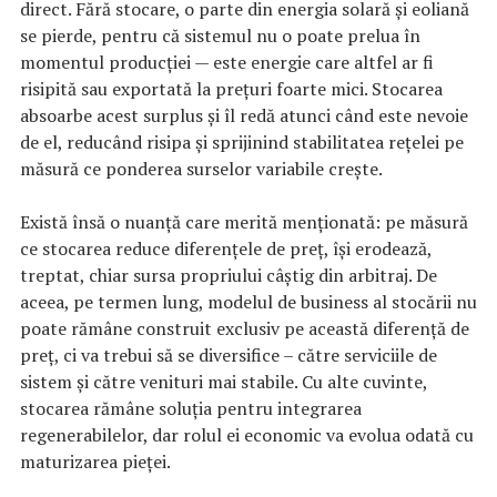
direct. Fără stocare, o parte din energia solară și eoliană
se pierde, pentru că sistemul nu o poate prelua în
momentul producției — este energie care altfel ar fi
risipită sau exportată la prețuri foarte mici. Stocarea
absoarbe acest surplus și îl redă atunci când este nevoie
de el, reducând risipa și sprijinind stabilitatea rețelei pe
măsură ce ponderea surselor variabile crește.
Există însă o nuanță care merită menționată: pe măsură
ce stocarea reduce diferențele de preț, își erodează,
treptat, chiar sursa propriului câștig din arbitraj. De
aceea, pe termen lung, modelul de business al stocării nu
poate rămâne construit exclusiv pe această diferență de
preț, ci va trebui să se diversifice – către serviciile de
sistem și către venituri mai stabile. Cu alte cuvinte,
stocarea rămâne soluția pentru integrarea
regenerabilelor, dar rolul ei economic va evolua odată cu
maturizarea pieței.