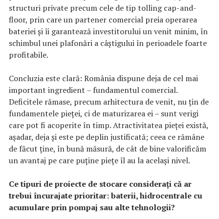
structuri private precum cele de tip tolling cap-and-
floor, prin care un partener comercial preia operarea
bateriei și îi garantează investitorului un venit minim, în
schimbul unei plafonări a câștigului în perioadele foarte
profitabile.
Concluzia este clară: România dispune deja de cel mai
important ingredient – fundamentul comercial.
Deficitele rămase, precum arhitectura de venit, nu țin de
fundamentele pieței, ci de maturizarea ei – sunt verigi
care pot fi acoperite în timp. Atractivitatea pieței există,
așadar, deja și este pe deplin justificată; ceea ce rămâne
de făcut ține, în bună măsură, de cât de bine valorificăm
un avantaj pe care puține piețe îl au la același nivel.
Ce tipuri de proiecte de stocare considerați că ar
trebui încurajate prioritar: baterii, hidrocentrale cu
acumulare prin pompaj sau alte tehnologii?