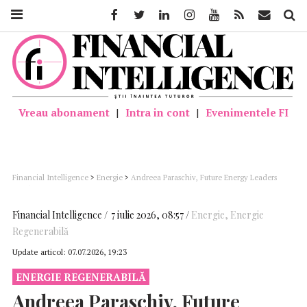
Facebook
Twitter
Linkedin
Instagram
Youtube
Feed
Mail
Căutar
Vreau abonament
|
Intra in cont
|
Evenimentele FI
Financial Intelligence
>
Energie
>
Andreea Paraschiv, Future Energy Leaders
România: „Stocarea a devenit la fel de importantă ca producția de energie”
Financial Intelligence
7 iulie 2026, 08:57
Energie
,
Energie
Regenerabilă
Update articol:
07.07.2026, 19:23
ENERGIE REGENERABILĂ
Andreea Paraschiv, Future