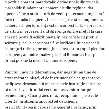
o poziție aparent paradoxală: deține unele dintre cele
mai solide fundamente comerciale din regiune, dar
operează pe o arhitectură de venit pe termen lung aflată
încă în stadiu incipient. În ceea ce privește componenta
comercială, performanța este incontestabilă – spread-ul
de arbitraj, reprezentând diferența dintre prețul la care
energia poate fi achiziționată în perioadele cu prețuri
scăzute și cel la care poate fi valorificată în perioadele
cu prețuri ridicate, se menține constant în topul piețelor
europene, anumite analize plasând România chiar pe
prima poziție la nivelul Uniunii Europene.
Punctul unde ne diferențiem, dar negativ, nu ține de
atractivitatea pieței, ci de instrumentele de garantare:
ne lipsesc deocamdată mecanismele instituționale care
să ofere investitorului certitudinea veniturilor pe
termen lung. Chiar și aici, însă, recuperăm – pe o cale
diferită: în absența unor astfel de scheme,
predictibilitatea începe să fie generată organic, prin