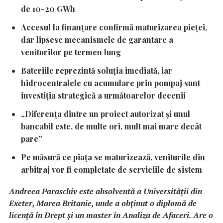
de 10-20 GWh
Accesul la finanțare confirmă maturizarea pieței,
dar lipsesc mecanismele de garantare a
veniturilor pe termen lung
Bateriile reprezintă soluția imediată, iar
hidrocentralele cu acumulare prin pompaj sunt
investiția strategică a următoarelor decenii
„Diferența dintre un proiect autorizat și unul
bancabil este, de multe ori, mult mai mare decât
pare”
Pe măsură ce piața se maturizează, veniturile din
arbitraj vor fi completate de serviciile de sistem
Andreea Paraschiv este absolventă a Universității din
Exeter, Marea Britanie, unde a obținut o diplomă de
licență în Drept și un master în Analiza de Afaceri. Are o