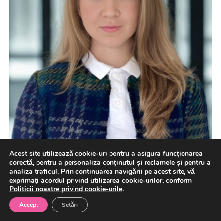
Acest site utilizează cookie-uri pentru a asigura funcționarea
corectă, pentru a personaliza conținutul și reclamele și pentru a
analiza traficul. Prin continuarea navigării pe acest site, vă
BRK Financial Group lansează o emisiune de
exprimați acordul privind utilizarea cookie-urilor, conform
obligațiuni de până la 10 milioane de lei, cu
Politicii noastre privind cookie-urile
.
dobândă de 12% pe an
Accept
Setări