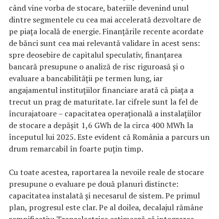
când vine vorba de stocare, bateriile devenind unul
dintre segmentele cu cea mai accelerată dezvoltare de
pe piața locală de energie. Finanțările recente acordate
de bănci sunt cea mai relevantă validare în acest sens:
spre deosebire de capitalul speculativ, finanțarea
bancară presupune o analiză de risc riguroasă și o
evaluare a bancabilității pe termen lung, iar
angajamentul instituțiilor financiare arată că piața a
trecut un prag de maturitate. Iar cifrele sunt la fel de
încurajatoare – capacitatea operațională a instalațiilor
de stocare a depășit 1,6 GWh de la circa 400 MWh la
începutul lui 2025. Este evident că România a parcurs un
drum remarcabil în foarte puțin timp.
Cu toate acestea, raportarea la nevoile reale de stocare
presupune o evaluare pe două planuri distincte:
capacitatea instalată și necesarul de sistem. Pe primul
plan, progresul este clar. Pe al doilea, decalajul rămâne
semnificativ: Transelectrica estimează că integrarea