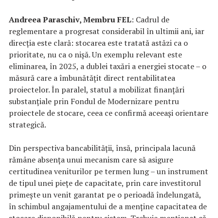
Andreea Paraschiv, Membru FEL
: Cadrul de
reglementare a progresat considerabil în ultimii ani, iar
direcția este clară: stocarea este tratată astăzi ca o
prioritate, nu ca o nișă. Un exemplu relevant este
eliminarea, în 2025, a dublei taxări a energiei stocate – o
măsură care a îmbunătățit direct rentabilitatea
proiectelor. În paralel, statul a mobilizat finanțări
substanțiale prin Fondul de Modernizare pentru
proiectele de stocare, ceea ce confirmă aceeași orientare
strategică.
Din perspectiva bancabilității, însă, principala lacună
rămâne absența unui mecanism care să asigure
certitudinea veniturilor pe termen lung – un instrument
de tipul unei piețe de capacitate, prin care investitorul
primește un venit garantat pe o perioadă îndelungată,
în schimbul angajamentului de a menține capacitatea de
stocare disponibilă pentru sistem. Trebuie menționat că