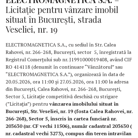
Licitație pentru vânzare imobil
situat în București, strada
Veseliei, nr. 19
ELECTROMAGNETICA S.A., cu sediul în Str. Calea
Rahovei, nr. 266-268, București, sector 5, înregistrată la
Registrul Comerțului sub nr. J1991000019408, având CIF
RO 414118 (denumit în continuare “Vânzătorul” sau
“ELECTROMAGNETICA S.A.”), organizează în data de
20.05.2026, ora 11:00 și 27.05.2026, ora 11:00 la adresa
din București, Calea Rahovei, nr. 266-268, București,
Sector 5, Licitație competitivă deschisă cu strigare
(”Licitația”) pentru
vânzarea
imobilului situat în
București, Str. Veseliei, nr. 19 (fosta Calea Rahovei, nr.
266-268), Sector 5, înscris în cartea funciară nr.
203630 (nr. CF vechi 11506), număr cadastral 203630 (
nr. cadastral vechi 3273), compus din teren intravilan