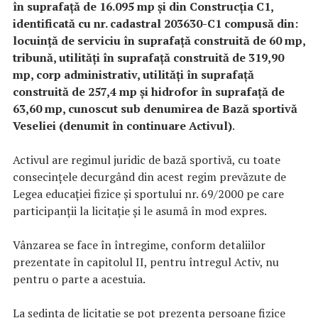
în suprafață de 16.095 mp și din Construcția C1,
identificată cu nr. cadastral 203630-C1 compusă din:
locuință de serviciu în suprafață construită de 60 mp,
tribună, utilități în suprafață construită de 319,90
mp, corp administrativ, utilități în suprafață
construită de 257,4 mp și hidrofor în suprafață de
63,60 mp, cunoscut sub denumirea de Bază sportivă
Veseliei (denumit în continuare Activul)
.
Activul are regimul juridic de bază sportivă, cu toate
consecințele decurgând din acest regim prevăzute de
Legea educaţiei fizice şi sportului nr. 69/2000 pe care
participanții la licitație și le asumă în mod expres.
Vânzarea se face în întregime, conform detaliilor
prezentate în capitolul II, pentru întregul Activ, nu
pentru o parte a acestuia.
La ședința de licitație se pot prezenta persoane fizice