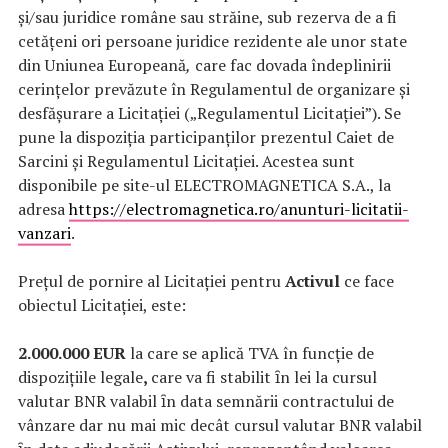
și/sau juridice române sau străine, sub rezerva de a fi
cetățeni ori persoane juridice rezidente ale unor state
din Uniunea Europeană
,
care fac dovada îndeplinirii
cerințelor prevăzute în Regulamentul de organizare și
desfășurare a Licitației („Regulamentul Licitației”). Se
pune la dispoziția participanților prezentul Caiet de
Sarcini și Regulamentul Licitației. Acestea sunt
disponibile pe site-ul ELECTROMAGNETICA S.A., la
adresa
https://electromagnetica.ro/anunturi-licitatii-
vanzari
.
Prețul de pornire al Licitației pentru
Activul
ce face
obiectul Licitației, este:
2.000.000 EUR
la care se aplică TVA în funcție de
dispozițiile legale
,
care va fi stabilit ȋn lei la cursul
valutar BNR valabil ȋn data semnării contractului de
vânzare dar nu mai mic decât cursul valutar BNR valabil