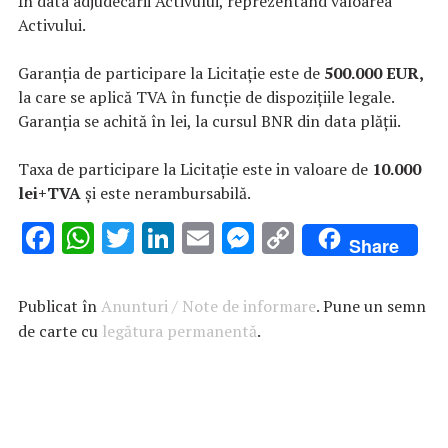
ȋn data adjudecării Activului, reprezentând valoarea
Activului.
Garanția de participare la Licitație este de
500.000 EUR,
la care se aplică TVA în funcție de dispozițiile legale.
Garanția se achită în lei, la cursul BNR din data plății.
Taxa de participare la Licitație este in valoare de
10.000
lei+TVA
și este nerambursabilă.
F
W
T
Li
E
M
C
Share
ac
h
w
n
m
es
o
e
at
it
k
ai
se
p
Publicat în
Anunturi / Note de informare
. Pune un semn
b
s
te
e
l
n
y
de carte cu
legătura permanentă
.
o
A
r
dI
g
Li
o
p
n
er
n
k
p
k