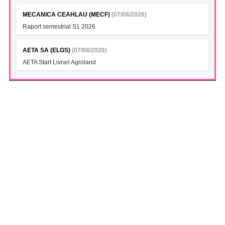
MECANICA CEAHLAU (MECF)
(07/08/2026)
Raport semestrial S1 2026
AETA SA (ELGS)
(07/08/2026)
AETA Start Livrari Agroland
INTERCAPITAL BET-TRN UCITS ETF (ICBETNETF)
(07/08/2026)
VAN la data 06.08.2026
INTERCAPITAL CROBEX10TR UCITS ETF (ICCROETF)
(07/08/2026)
VAN la data 06.08.2026