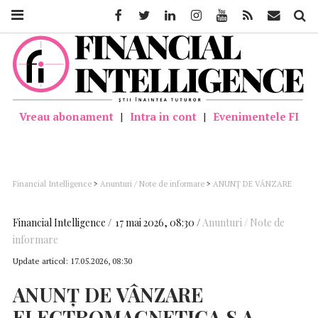
Facebook
Twitter
Linkedin
Instagram
Youtube
Feed
Mail
Căutar
Vreau abonament
|
Intra in cont
|
Evenimentele FI
Financial Intelligence
>
Anunturi / Note de informare
>
ANUNȚ DE VÂNZARE
ELECTROMAGNETICA S.A. – Licitație pentru vânzare imobil situat în București,
strada Veseliei, nr. 19
Financial Intelligence
17 mai 2026, 08:30
Anunturi / Note de
informare
Update articol:
17.05.2026, 08:30
ANUNȚ
DE
VÂNZARE
ELECTROMAGNETICA
S.A.
–