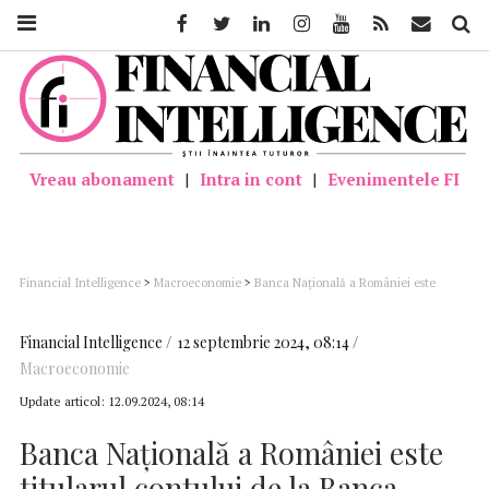
Facebook
Twitter
Linkedin
Instagram
Youtube
Feed
Mail
Căutar
Vreau abonament
|
Intra in cont
|
Evenimentele FI
Financial Intelligence
>
Macroeconomie
>
Banca Națională a României este
titularul contului de la Banca Angliei (BOE) unde sunt depozitate aproximativ 60
de tone din rezerva de aur a României
Financial Intelligence
12 septembrie 2024, 08:14
Macroeconomie
Update articol:
12.09.2024, 08:14
Banca Națională a României este
titularul contului de la Banca