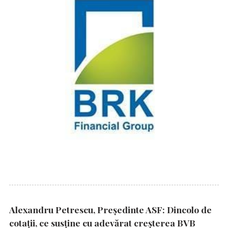
Alexandru Petrescu, Președinte ASF: Dincolo de
cotații, ce susține cu adevărat creșterea BVB