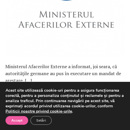
Ministerul Afacerilor Externe a informat, joi seara, că
autorităţile germane au pus în executare un mandat de
arestare, […]
Acest site utilizează cookie-uri pentru a asigura funcționarea
corectă, pentru a personaliza conținutul și reclamele și pentru a
6 august 2026
Politica
analiza traficul. Prin continuarea navigării pe acest site, vă
exprimați acordul privind utilizarea cookie-urilor, conform
Politicii noastre privind cookie-urile
.
Accept
Setări
Transgaz și Argent LNG