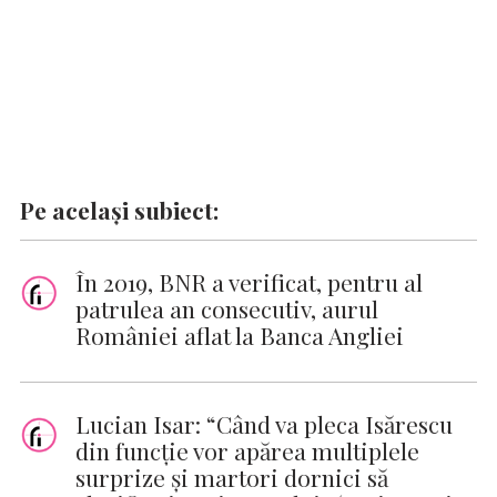
Pe același subiect:
În 2019, BNR a verificat, pentru al
patrulea an consecutiv, aurul
României aflat la Banca Angliei
Lucian Isar: “Când va pleca Isărescu
din funcție vor apărea multiplele
surprize și martori dornici să