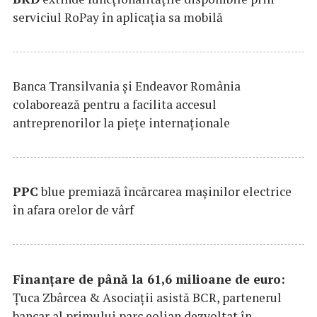
serviciul RoPay în aplicaţia sa mobilă
Banca Transilvania şi Endeavor România
colaborează pentru a facilita accesul
antreprenorilor la pieţe internaţionale
PPC
blue premiază încărcarea maşinilor electrice
în afara orelor de vârf
Finanțare de până la 61,6 milioane de euro:
Țuca Zbârcea & Asociații asistă BCR, partenerul
bancar al primului parc eolian dezvoltat în