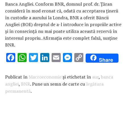
Banca Angliei. Conform BNR, domnul prof. dr. Țăran
consideră în mod eronat că, odată cu acceptarea ținerii
în custodie a aurului la Londra, BNR a oferit Băncii
Angliei (BOE) dreptul de a-l introduce în propriile active
și în consecință nu mai poate utiliza această rezervă în
interesul propriu. Afirmația este complet falsă, susţine
BNR.
F
W
T
Li
E
M
C
Share
ac
h
w
n
m
es
o
e
at
it
k
ai
se
p
Publicat în
Macroeconomie
și etichetat în
aur
,
banca
b
s
te
e
l
n
y
angliei
,
BNR
. Pune un semn de carte cu
legătura
permanentă
o
A
.
r
dI
g
Li
o
p
n
er
n
k
p
k