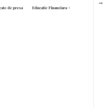
ate de presa
Educatie Financiara
+