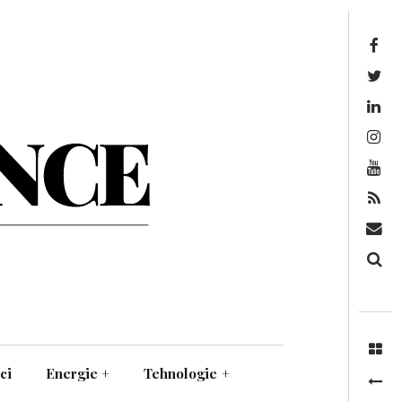
Facebook
Twitter
Linkedin
Instagram
Youtube
Feed
Mail
Căutare
ci
Energie
+
Tehnologie
+