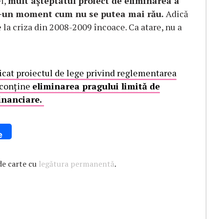
i,
mult așteptatul proiect de eliminarea a
ntr-un moment cum nu se putea mai rău.
Adică
 la criza din 2008-2009 încoace. Ca atare, nu a
icat proiectul de lege privind reglementarea
e conține
eliminarea pragului limită de
financiare.
e
de carte cu
legătura permanentă
.