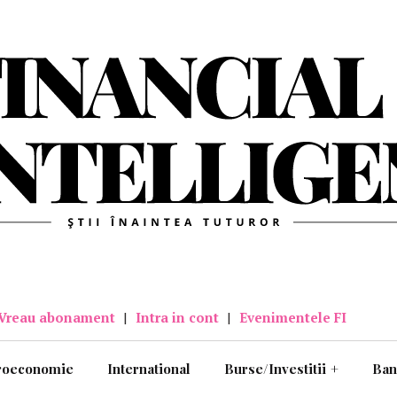
Vreau abonament
|
Intra in cont
|
Evenimentele FI
roeconomie
International
Burse/Investitii
+
Ban