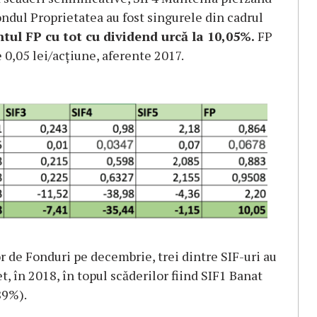
ndul Proprietatea au fost singurele din cadrul
ul FP cu tot cu dividend urcă la 10,05%.
FP
 0,05 lei/acțiune, aferente 2017.
r de Fonduri pe decembrie, trei dintre SIF-uri au
et, în 2018, în topul scăderilor fiind SIF1 Banat
89%).