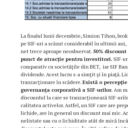
La finalul lunii decembrie, Simion Tihon, brok
pe SIF-uri a scăzut considerabil în ultimii ani,
net trece aproape neosbservat.
50% discount 
punct de atracție pentru investitori.
SIF-ur
comparativ cu societățile din BET, iar SIF Ban
dividende. Acest lucru s-a simțit și în piață. L
tranzacționare în scădere.
Există o percepție
guvernanța corporativă a SIF-urilor.
Am mai
discountul la care se tranzacționează SIF-urile
calitatea activelor. Astfel, un SIF care are prep
lichide, are în general un discount mai mic. Ac
nelistate sau cu o lichiditate atât de mică încâ