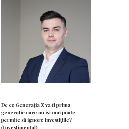
De ce Generația Z va fi prima
generație care nu își mai poate
permite să ignore investițiile?
(Investimental)