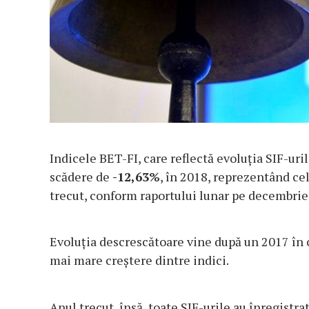
Indicele BET-FI, care reflectă evoluția SIF-uril
scădere de
-12,63%
, în 2018, reprezentând ce
trecut, conform raportului lunar pe decembrie 
Evoluția descrescătoare vine după un 2017 în c
mai mare creștere dintre indici.
Anul trecut, însă, toate SIF-urile au înregistr