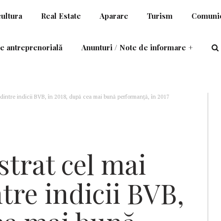
cultura
Real Estate
Aparare
Turism
Comunic
e antreprenorială
Anunturi / Note de informare
+
 dintre indicii BVB, în 2018, după cea mai bună performanță, în 2017
strat cel mai
tre indicii BVB,