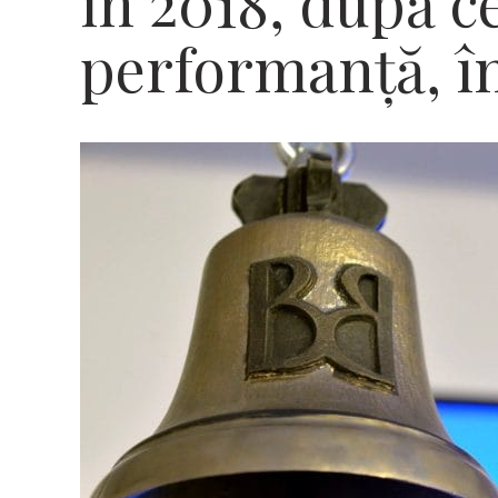
în 2018, după c
performanță, î