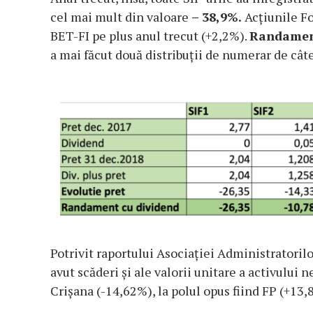
cel mai mult din valoare
– 38,9%.
Acțiunile Fo
BET-FI pe plus anul trecut (+2,2%).
Randament
a mai făcut două distribuții de numerar de câte
Potrivit raportului Asociației Administratorilo
avut scăderi și ale valorii unitare a activului n
Crișana (-14,62%), la polul opus fiind FP (+13,