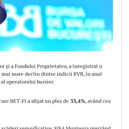
or și a Fondului Proprietatea, a înregistrat o
l mai mare declin dintre indicii BVB, în anul
al operatorului bursier.
are BET-FI a afișat un plus de
33,4%
, având cea
at scăderi semnificative, SIF4 Muntenia pierzând