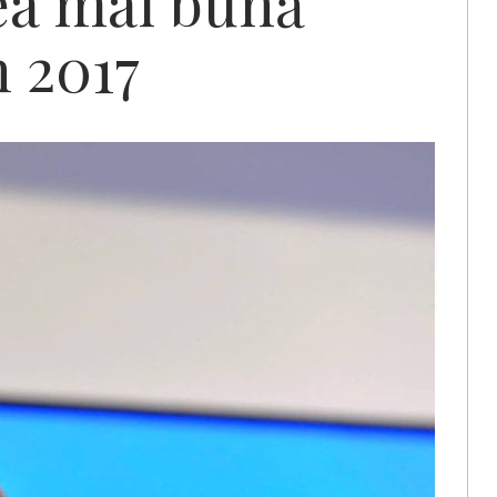
ea mai bună
n 2017