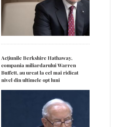
Acțiunile Berkshire Hathaway,
compania miliardarului Warren
Buffett, au urcat la cel mai ridicat
nivel din ultimele opt luni