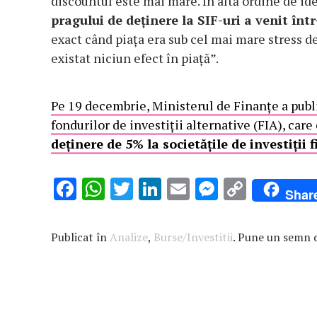
discountul este mai mare. În altă ordine de ide
pragului de deținere la SIF-uri a venit î
exact când piața era sub cel mai mare stress de
existat niciun efect în piață”.
Pe 19 decembrie, Ministerul de Finanţe a publ
fondurilor de investiţii alternative (FIA), car
deținere de 5% la societățile de investiții 
F
W
T
Li
E
M
C
Shar
ac
h
w
n
m
es
o
e
at
it
k
ai
se
p
Publicat în
Analize
,
Burse/Investitii
. Pune un semn 
b
s
te
e
l
n
y
o
A
r
dI
g
Li
o
p
n
er
n