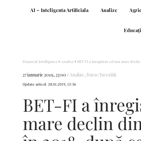
AI – Inteligenta Artificiala
Analize
Agri
Educați
Financial Intelligence
>
Analize
>
BET-FI a înregistrat cel mai mare declin
27 ianuarie 2019, 23:00
Analize
,
Burse/Investitii
Update articol:
28.01.2019, 15:56
BET-FI a înregi
mare declin din