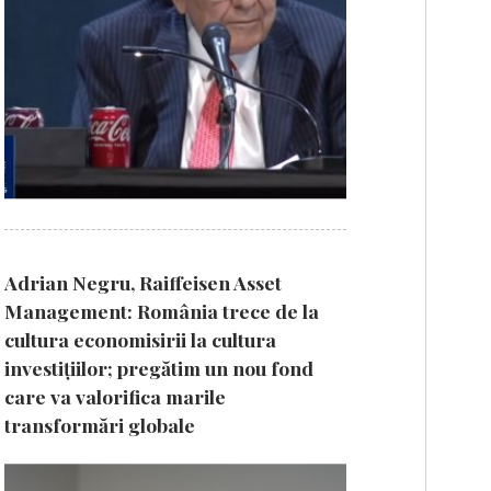
Adrian Negru, Raiffeisen Asset
Management: România trece de la
cultura economisirii la cultura
investițiilor; pregătim un nou fond
care va valorifica marile
transformări globale