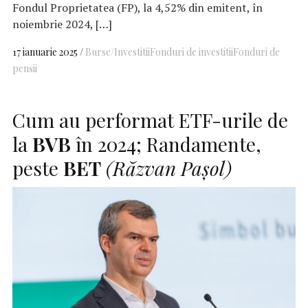
Fondul Proprietatea (FP), la 4,52% din emitent, în
noiembrie 2024, […]
17 ianuarie 2025
Burse/Investitii
Fonduri de investitii
Fonduri de
pensii
Cum au performat ETF-urile de
la
BVB
în 2024; Randamente,
peste
BET
(Răzvan Pașol)