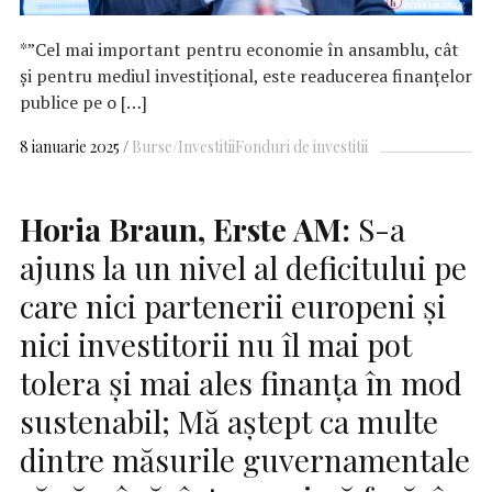
*”Cel mai important pentru economie în ansamblu, cât
și pentru mediul investițional, este readucerea finanțelor
publice pe o […]
8 ianuarie 2025
Burse/Investitii
Fonduri de investitii
Horia Braun, Erste AM:
S-a
ajuns la un nivel al deficitului pe
care nici partenerii europeni și
nici investitorii nu îl mai pot
tolera și mai ales finanța în mod
sustenabil; Mă aștept ca multe
dintre măsurile guvernamentale