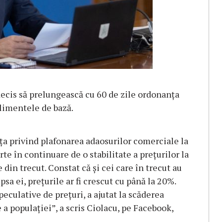
decis să prelungească cu 60 de zile ordonanţa
alimentele de bază.
ţa privind plafonarea adaosurilor comerciale la
te în continuare de o stabilitate a preţurilor la
din trecut. Constat că şi cei care în trecut au
sa ei, preţurile ar fi crescut cu până la 20%.
peculative de preţuri, a ajutat la scăderea
 a populaţiei”, a scris Ciolacu, pe Facebook,