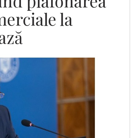
ind plafonarea
erciale la
ază