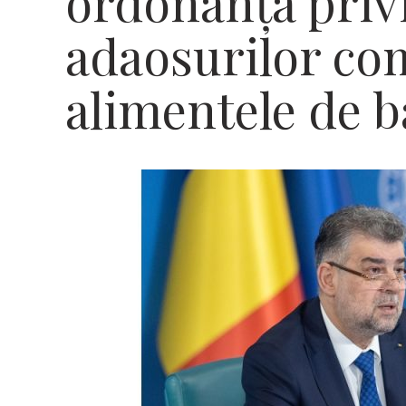
ordonanţa priv
adaosurilor com
alimentele de b