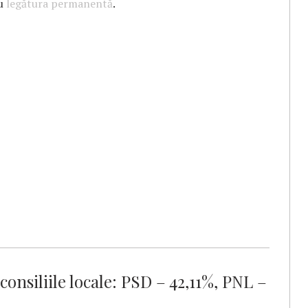
cu
legătura permanentă
.
onsiliile locale: PSD – 42,11%, PNL –