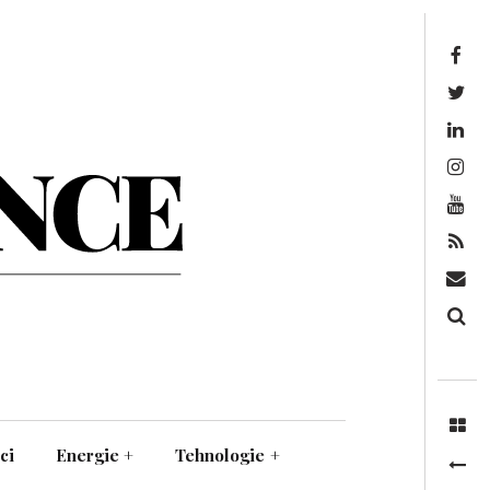
Facebook
Twitter
Linkedin
Instagram
Youtube
Feed
Mail
Căutare
ci
Energie
+
Tehnologie
+