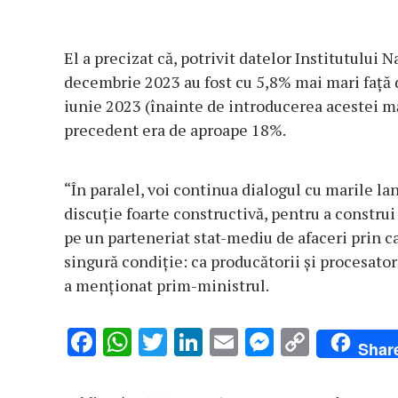
El a precizat că, potrivit datelor Institutului N
decembrie 2023 au fost cu 5,8% mai mari faţă 
iunie 2023 (înainte de introducerea acestei mă
precedent era de aproape 18%.
“În paralel, voi continua dialogul cu marile la
discuţie foarte constructivă, pentru a const
pe un parteneriat stat-mediu de afaceri prin ca
singură condiţie: ca producătorii şi procesator
a menţionat prim-ministrul.
F
W
T
Li
E
M
C
Shar
ac
h
w
n
m
es
o