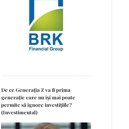
De ce Generația Z va fi prima
generație care nu își mai poate
permite să ignore investițiile?
(Investimental)