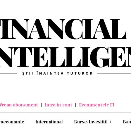
Vreau abonament
|
Intra in cont
|
Evenimentele FI
roeconomie
International
Burse/Investitii
+
Ban