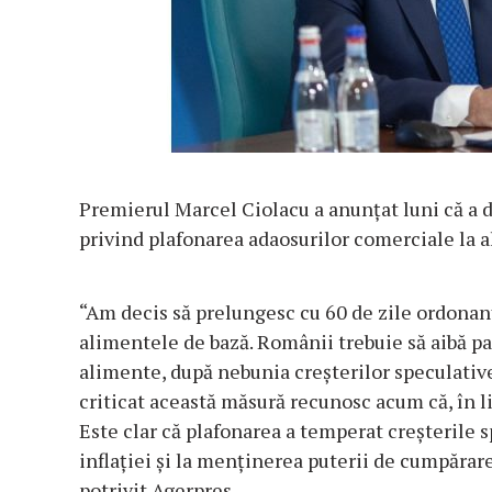
Premierul Marcel Ciolacu a anunţat luni că a 
privind plafonarea adaosurilor comerciale la 
“Am decis să prelungesc cu 60 de zile ordonan
alimentele de bază. Românii trebuie să aibă par
alimente, după nebunia creşterilor speculative 
criticat această măsură recunosc acum că, în lip
Este clar că plafonarea a temperat creşterile s
inflaţiei şi la menţinerea puterii de cumpărare
potrivit Agerpres.