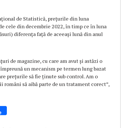
aţional de Statistică, preţurile din luna
de cele din decembrie 2022, în timp ce în luna
suri) diferenţa faţă de aceeaşi lună din anul
nţuri de magazine, cu care am avut şi astăzi o
rui împreună un mecanism pe termen lung bazat
re preţurile să fie ţinute sub control. Am o
ii români să aibă parte de un tratament corect”,
e