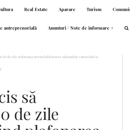
cultura
Real Estate
Aparare
Turism
Comunic
e antreprenorială
Anunturi / Note de informare
+
u 60 de zile ordonanţa privind plafonarea adaosurilor comerciale la
e
is să
0 de zile