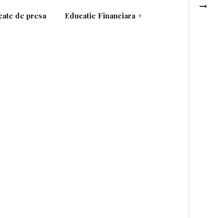
ate de presa
Educatie Financiara
+