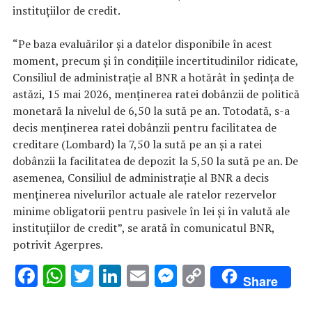
instituţiilor de credit.
“Pe baza evaluărilor şi a datelor disponibile în acest
moment, precum şi în condiţiile incertitudinilor ridicate,
Consiliul de administraţie al BNR a hotărât în şedinţa de
astăzi, 15 mai 2026, menţinerea ratei dobânzii de politică
monetară la nivelul de 6,50 la sută pe an. Totodată, s-a
decis menţinerea ratei dobânzii pentru facilitatea de
creditare (Lombard) la 7,50 la sută pe an şi a ratei
dobânzii la facilitatea de depozit la 5,50 la sută pe an. De
asemenea, Consiliul de administraţie al BNR a decis
menţinerea nivelurilor actuale ale ratelor rezervelor
minime obligatorii pentru pasivele în lei şi în valută ale
instituţiilor de credit”, se arată în comunicatul BNR,
potrivit Agerpres.
F
W
T
Li
E
M
C
Share
ac
h
w
n
m
es
o