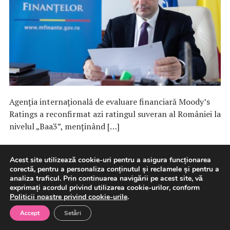
Agenția internațională de evaluare financiară Moody’s
Ratings a reconfirmat azi ratingul suveran al României la
nivelul „Baa3”, menținând […]
8 august 2026
Macroeconomie
Acest site utilizează cookie-uri pentru a asigura funcționarea
corectă, pentru a personaliza conținutul și reclamele și pentru a
analiza traficul. Prin continuarea navigării pe acest site, vă
exprimați acordul privind utilizarea cookie-urilor, conform
Politicii noastre privind cookie-urile
.
Ministerul Energiei anunţă că a
Accept
Setări
emis o alertă timpurie către