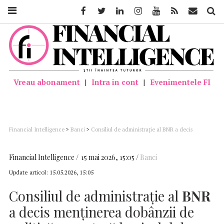
Facebook
Twitter
Linkedin
Instagram
Youtube
Feed
Mail
Căutar
Vreau abonament
|
Intra in cont
|
Evenimentele FI
Financial Intelligence
>
Banci
>
Consiliul de administraţie al BNR a decis
menţinerea dobânzii de politică monetară la nivelul de 6,50% pe an
Financial Intelligence
15 mai 2026, 15:05
Banci
Update articol:
15.05.2026, 15:05
Consiliul de administraţie al
BNR
a decis menţinerea dobânzii de