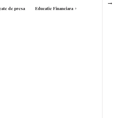
ate de presa
Educatie Financiara
+