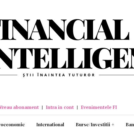
Vreau abonament
|
Intra in cont
|
Evenimentele FI
roeconomie
International
Burse/Investitii
+
Ban