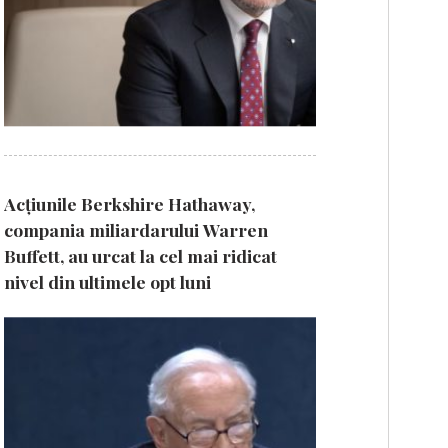
Acțiunile Berkshire Hathaway,
compania miliardarului Warren
Buffett, au urcat la cel mai ridicat
nivel din ultimele opt luni