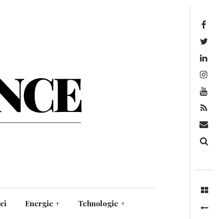
Facebook
Twitter
Linkedin
Instagram
Youtube
Feed
Mail
Căutare
ci
Energie
+
Tehnologie
+