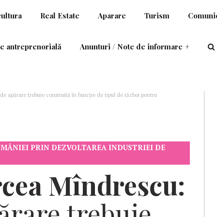
cultura
Real Estate
Aparare
Turism
Comunic
e antreprenorială
Anunturi / Note de informare
+
de apărare trebuie construită în funcție de tipul de război pentru
OMÂNIEI PRIN DEZVOLTAREA INDUSTRIEI DE
cea Mîndrescu:
ărare trebuie