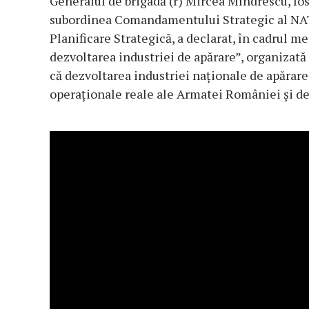
Generalul de brigadă (r) Mircea Mîndrescu, fo
subordinea Comandamentului Strategic al NATO 
Planificare Strategică, a declarat, în cadrul 
dezvoltarea industriei de apărare”, organizată
că dezvoltarea industriei naționale de apărare 
operaționale reale ale Armatei României și de 