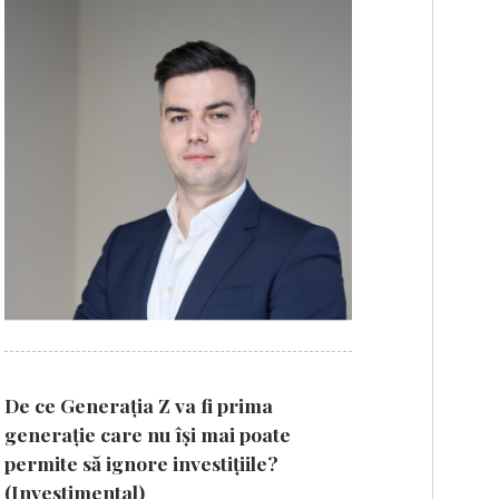
De ce Generația Z va fi prima
generație care nu își mai poate
permite să ignore investițiile?
(Investimental)