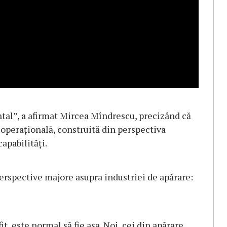
tal”, a afirmat Mircea Mîndrescu, precizând că
 operațională, construită din perspectiva
capabilități.
perspective majore asupra industriei de apărare:
it, este normal să fie așa. Noi, cei din apărare,