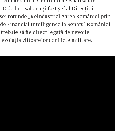
st comandant al Centrului de Analiză din
de la Lisabona și fost șef al Direcției
mesei rotunde „Reindustrializarea României prin
 de Financial Intelligence la Senatul României,
trebuie să fie direct legată de nevoile
evoluția viitoarelor conflicte militare.