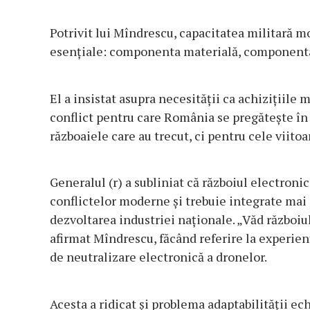
Potrivit lui Mîndrescu, capacitatea militară 
esențiale: componenta materială, componenta
El a insistat asupra necesității ca achizițiile m
conflict pentru care România se pregătește î
războaiele care au trecut, ci pentru cele viitoar
Generalul (r) a subliniat că războiul electron
conflictelor moderne și trebuie integrate mai p
dezvoltarea industriei naționale. „Văd războiu
afirmat Mîndrescu, făcând referire la experienț
de neutralizare electronică a dronelor.
Acesta a ridicat și problema adaptabilității e