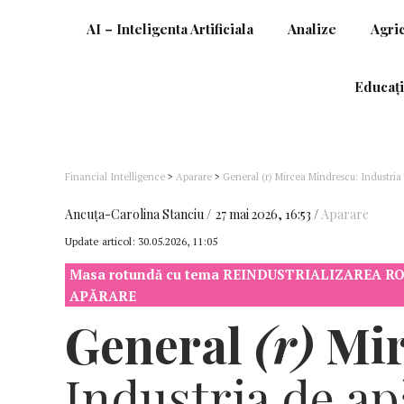
AI – Inteligenta Artificiala
Analize
Agri
Educați
Financial Intelligence
>
Aparare
>
General (r) Mircea Mîndrescu: Industria 
care România se pregătește
Ancuţa-Carolina Stanciu
27 mai 2026, 16:53
Aparare
Update articol:
30.05.2026, 11:05
Masa rotundă cu tema REINDUSTRIALIZAREA R
APĂRARE
General
(r)
Mir
Industria de ap