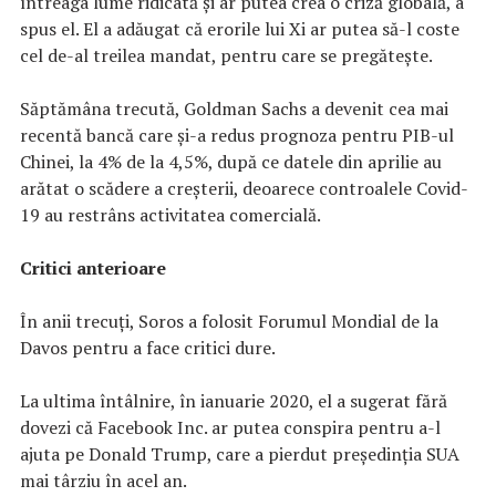
întreaga lume ridicată și ar putea crea o criză globală, a
spus el. El a adăugat că erorile lui Xi ar putea să-l coste
cel de-al treilea mandat, pentru care se pregăteşte.
Săptămâna trecută, Goldman Sachs a devenit cea mai
recentă bancă care și-a redus prognoza pentru PIB-ul
Chinei, la 4% de la 4,5%, după ce datele din aprilie au
arătat o scădere a creșterii, deoarece controalele Covid-
19 au restrâns activitatea comercială.
Critici anterioare
În anii trecuţi, Soros a folosit Forumul Mondial de la
Davos pentru a face critici dure.
La ultima întâlnire, în ianuarie 2020, el a sugerat fără
dovezi că Facebook Inc. ar putea conspira pentru a-l
ajuta pe Donald Trump, care a pierdut președinția SUA
mai târziu în acel an.