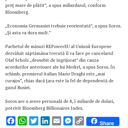
preț mare de plătit”, a spus miliardarul, conform
Bloomberg.
„Economia Germaniei trebuie reorientată”, a spus Soros.
„Și asta va dura mult.”
Pachetul de măsuri REPowerEU al Uniunii Europene
dezvăluit săptămâna trecută îl va face pe cancelarul
Olaf Scholz „deosebit de îngrijorat” din cauza
acordurilor anterioare ale lui Merkel, a spus Soros. În
schimb, premierul italian Mario Draghi este „mai
curajos”, chiar dacă țara este la fel de dependentă de
gazul Rusiei.
Soros are o avere personală de 8,5 miliarde de dolari,
potrivit Bloomberg Billionaires Index.
F
W
T
Li
E
M
C
Share