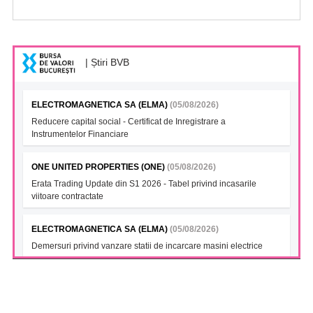
| Știri BVB
ELECTROMAGNETICA SA (ELMA)
(05/08/2026)
Reducere capital social - Certificat de Inregistrare a
Instrumentelor Financiare
ONE UNITED PROPERTIES (ONE)
(05/08/2026)
Erata Trading Update din S1 2026 - Tabel privind incasarile
viitoare contractate
ELECTROMAGNETICA SA (ELMA)
(05/08/2026)
Demersuri privind vanzare statii de incarcare masini electrice
FONDUL DESCHIS DE INVESTITII BT INDEX ROMANIA ETF
BET TR (BTBETRETF)
(05/08/2026)
Notificare cu privire la numarul si tipul investitorilor