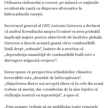
Utilizarea cărbunelui a crescut, pe măsură ce națiunile
occidentale caută cu disperare alternative la
hidrocarburile rusești.
Secretarul general al ONU Antonio Guterres a declarat
că asaltul Kremlinului asupra Ucrainei va avea probabil
implicații majore pentru obiectivele de încălzire globală.
Guterres a descris această goană către combustibilii
fosili drept „nebunie”, înainte de a avertiza că
„dependența umanității de combustibilii fosili este o
distrugere asigurată reciproc”.
Soros spune că perspectiva schimbărilor climatice
ireversibile este „deosebit de înfricoșătoare”.
„Majoritatea dintre noi acceptă ideea că în cele din urmă
trebuie să murim, dar considerăm de la sine înțeles că
civilizația noastră va supraviețui”, a spus el.
„Prin urmare, trebuie să ne mobilizăm toate resursele