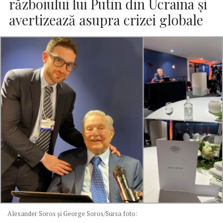
războiului lui Putin din Ucraina şi
avertizează asupra crizei globale
Alexander Soros și George Soros/Sursa foto: