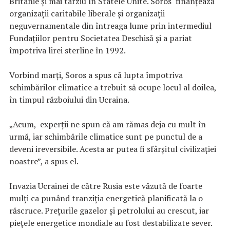
Britanie și mai târziu în Statele Unite. Soros finanțează
organizații caritabile liberale și organizații
neguvernamentale din întreaga lume prin intermediul
Fundațiilor pentru Societatea Deschisă și a pariat
împotriva lirei sterline în 1992.
Vorbind marți, Soros a spus că lupta împotriva
schimbărilor climatice a trebuit să ocupe locul al doilea,
în timpul războiului din Ucraina.
„Acum, experții ne spun că am rămas deja cu mult în
urmă, iar schimbările climatice sunt pe punctul de a
deveni ireversibile. Acesta ar putea fi sfârșitul civilizației
noastre”, a spus el.
Invazia Ucrainei de către Rusia este văzută de foarte
mulţi ca punând tranziția energetică planificată la o
răscruce. Prețurile gazelor și petrolului au crescut, iar
piețele energetice mondiale au fost destabilizate sever.