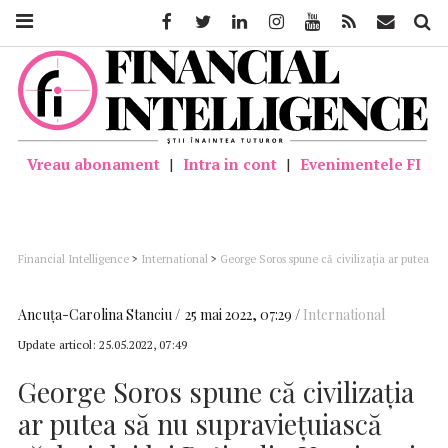
Facebook
Twitter
Linkedin
Instagram
Youtube
Feed
Mail
Căutar
Vreau abonament
|
Intra in cont
|
Evenimentele FI
Financial Intelligence
>
International
>
George Soros spune că civilizația ar putea
să nu supraviețuiască războiului lui Putin din Ucraina şi avertizează asupra crizei
globale
Ancuţa-Carolina Stanciu
25 mai 2022, 07:29
International
Update articol:
25.05.2022, 07:49
George Soros spune că civilizația
ar putea să nu supraviețuiască