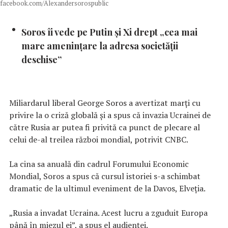
facebook.com/Alexandersorospublic
Soros îi vede pe Putin și Xi drept „cea mai
mare amenințare la adresa societății
deschise”
Miliardarul liberal George Soros a avertizat marți cu
privire la o criză globală și a spus că invazia Ucrainei de
către Rusia ar putea fi privită ca punct de plecare al
celui de-al treilea război mondial, potrivit CNBC.
La cina sa anuală din cadrul Forumului Economic
Mondial, Soros a spus că cursul istoriei s-a schimbat
dramatic de la ultimul eveniment de la Davos, Elveția.
„Rusia a invadat Ucraina. Acest lucru a zguduit Europa
până în miezul ei”, a spus el audienței.