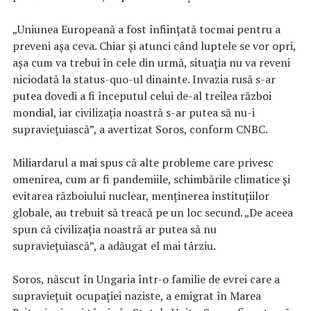
„Uniunea Europeană a fost înființată tocmai pentru a
preveni așa ceva. Chiar și atunci când luptele se vor opri,
așa cum va trebui în cele din urmă, situația nu va reveni
niciodată la status-quo-ul dinainte. Invazia rusă s-ar
putea dovedi a fi începutul celui de-al treilea război
mondial, iar civilizația noastră s-ar putea să nu-i
supraviețuiască”, a avertizat Soros, conform CNBC.
Miliardarul a mai spus că alte probleme care privesc
omenirea, cum ar fi pandemiile, schimbările climatice și
evitarea războiului nuclear, menținerea instituțiilor
globale, au trebuit să treacă pe un loc secund. „De aceea
spun că civilizația noastră ar putea să nu
supraviețuiască”, a adăugat el mai târziu.
Soros, născut în Ungaria într-o familie de evrei care a
supraviețuit ocupației naziste, a emigrat în Marea