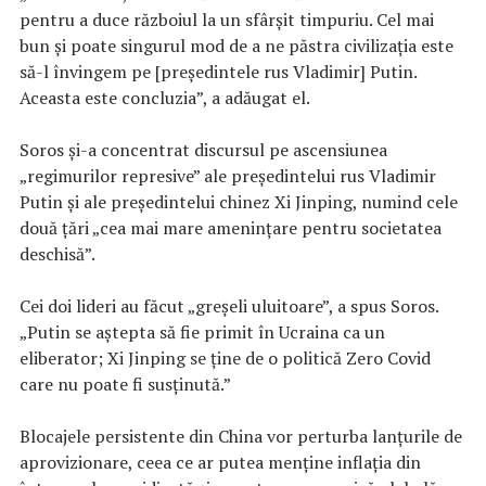
pentru a duce războiul la un sfârșit timpuriu. Cel mai
bun și poate singurul mod de a ne păstra civilizația este
să-l învingem pe [președintele rus Vladimir] Putin.
Aceasta este concluzia”, a adăugat el.
Soros și-a concentrat discursul pe ascensiunea
„regimurilor represive” ale președintelui rus Vladimir
Putin și ale președintelui chinez Xi Jinping, numind cele
două țări „cea mai mare amenințare pentru societatea
deschisă”.
Cei doi lideri au făcut „greșeli uluitoare”, a spus Soros.
„Putin se aștepta să fie primit în Ucraina ca un
eliberator; Xi Jinping se ține de o politică Zero Covid
care nu poate fi susținută.”
Blocajele persistente din China vor perturba lanțurile de
aprovizionare, ceea ce ar putea menține inflația din