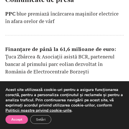
PPC
blue premiază încărcarea maşinilor electrice
în afara orelor de vârf
Finanțare de până la 61,6 milioane de euro:
Țuca Zbârcea & Asociații asistă BCR, partenerul
bancar al primului parc eolian dezvoltat în
România de Electrocentrale Borzești
Acest site utilizează cookie-uri pentru a asigura funcționarea
corectă, pentru a personaliza conținutul și reclamele și pentru a
Andrei Bereandă se alătură Super în rolul de
analiza traficul. Prin continuarea navigării pe acest site, vă
exprimați acordul privind utilizarea cookie-urilor, conform
Vicepreședinte Comercial pentru România
Politicii noastre privind cookie-urile
.
Accept
Setări