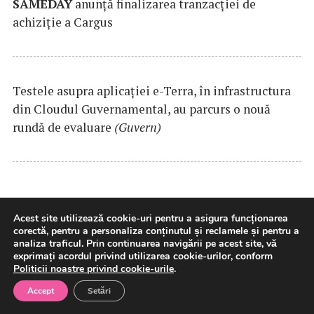
SAMEDAY
anunță finalizarea tranzacției de
achiziție a Cargus
Testele asupra aplicaţiei e-Terra, în infrastructura
din Cloudul Guvernamental, au parcurs o nouă
rundă de evaluare
(Guvern)
Acest site utilizează cookie-uri pentru a asigura funcționarea
corectă, pentru a personaliza conținutul și reclamele și pentru a
analiza traficul. Prin continuarea navigării pe acest site, vă
exprimați acordul privind utilizarea cookie-urilor, conform
Politicii noastre privind cookie-urile
.
MAE: Autorităţile germane au
Accept
Setări