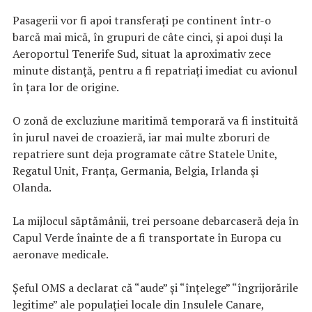
Pasagerii vor fi apoi transferaţi pe continent într-o
barcă mai mică, în grupuri de câte cinci, şi apoi duşi la
Aeroportul Tenerife Sud, situat la aproximativ zece
minute distanţă, pentru a fi repatriaţi imediat cu avionul
în ţara lor de origine.
O zonă de excluziune maritimă temporară va fi instituită
în jurul navei de croazieră, iar mai multe zboruri de
repatriere sunt deja programate către Statele Unite,
Regatul Unit, Franţa, Germania, Belgia, Irlanda şi
Olanda.
La mijlocul săptămânii, trei persoane debarcaseră deja în
Capul Verde înainte de a fi transportate în Europa cu
aeronave medicale.
Şeful OMS a declarat că “aude” şi “înţelege” “îngrijorările
legitime” ale populaţiei locale din Insulele Canare,