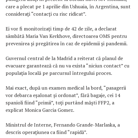
care a plecat pe 1 aprilie din Ushuaia, în Argentina, sunt
consideraţi “contacţi cu risc ridicat”.
Ei vor fi monitorizaţi timp de 42 de zile, a declarat
sâmbătă Maria Van Kerkhove, directoarea OMS pentru
prevenirea şi pregătirea în caz de epidemii şi pandemii.
Guvernul central de la Madrid a reiterat că planul de
evacuare garantează că nu va exista “niciun contact” cu
populaţia locală pe parcursul întregului proces.
Mai exact, după un examen medical la bord, “pasagerii
vor debarca eşalonat şi ordonat”, fără bagaje, cei 14
spanioli fiind “primii”, toţi purtând măşti FFP2, a
explicat Monica Garcia Gomez.
Ministrul de Interne, Fernando Grande-Marlaska, a
descris operaţiunea ca fiind “rapidă”.