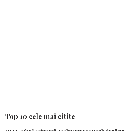
Top 10 cele mai citite
DNSC oferă asistență Techventures Bank după un