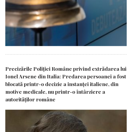
Precizările Poliţiei Române privind extrădarea lui
Ionel Arsene din Italia: Predarea persoanei a fost
blocată printr-o decizie a instanţei italiene, din
motive medicale, nu printr-o întârziere a
autorităţilor române