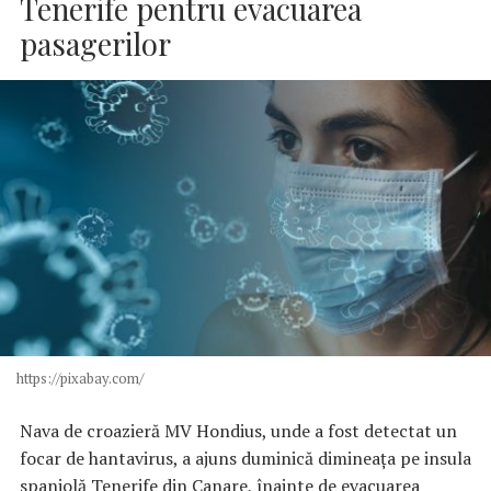
Tenerife pentru evacuarea
pasagerilor
https://pixabay.com/
Nava de croazieră MV Hondius, unde a fost detectat un
focar de hantavirus, a ajuns duminică dimineaţa pe insula
spaniolă Tenerife din Canare, înainte de evacuarea