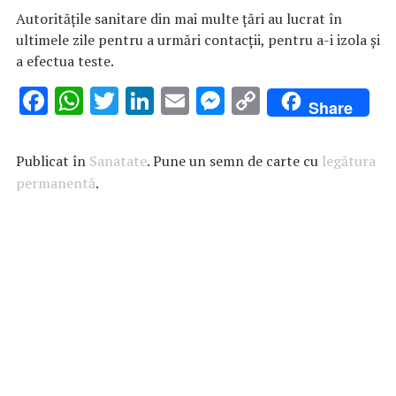
Autorităţile sanitare din mai multe ţări au lucrat în
ultimele zile pentru a urmări contacţii, pentru a-i izola şi
a efectua teste.
F
W
T
Li
E
M
C
Share
ac
h
w
n
m
es
o
e
at
it
k
ai
se
p
Publicat în
Sanatate
. Pune un semn de carte cu
legătura
b
s
te
e
l
n
y
permanentă
.
o
A
r
dI
g
Li
o
p
n
er
n
k
p
k