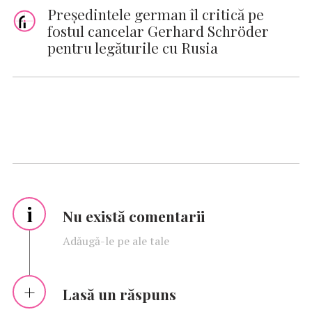
Preşedintele german îl critică pe
fostul cancelar Gerhard Schröder
pentru legăturile cu Rusia
i
Nu există comentarii
Adăugă-le pe ale tale
Lasă un răspuns