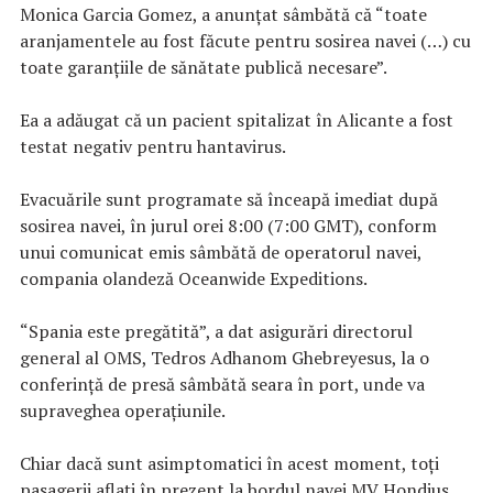
Monica Garcia Gomez, a anunţat sâmbătă că “toate
aranjamentele au fost făcute pentru sosirea navei (…) cu
toate garanţiile de sănătate publică necesare”.
Ea a adăugat că un pacient spitalizat în Alicante a fost
testat negativ pentru hantavirus.
Evacuările sunt programate să înceapă imediat după
sosirea navei, în jurul orei 8:00 (7:00 GMT), conform
unui comunicat emis sâmbătă de operatorul navei,
compania olandeză Oceanwide Expeditions.
“Spania este pregătită”, a dat asigurări directorul
general al OMS, Tedros Adhanom Ghebreyesus, la o
conferinţă de presă sâmbătă seara în port, unde va
supraveghea operaţiunile.
Chiar dacă sunt asimptomatici în acest moment, toţi
pasagerii aflaţi în prezent la bordul navei MV Hondius,