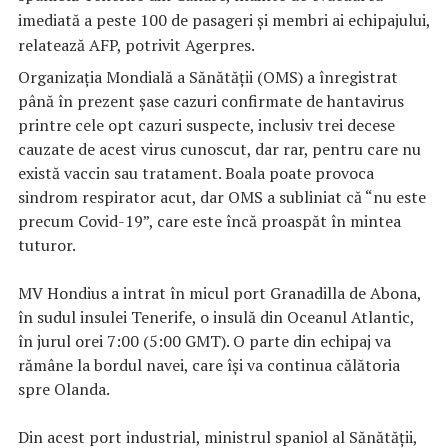
imediată a peste 100 de pasageri şi membri ai echipajului,
relatează AFP, potrivit Agerpres.
Organizaţia Mondială a Sănătăţii (OMS) a înregistrat
până în prezent şase cazuri confirmate de hantavirus
printre cele opt cazuri suspecte, inclusiv trei decese
cauzate de acest virus cunoscut, dar rar, pentru care nu
există vaccin sau tratament. Boala poate provoca
sindrom respirator acut, dar OMS a subliniat că “nu este
precum Covid-19”, care este încă proaspăt în mintea
tuturor.
MV Hondius a intrat în micul port Granadilla de Abona,
în sudul insulei Tenerife, o insulă din Oceanul Atlantic,
în jurul orei 7:00 (5:00 GMT). O parte din echipaj va
rămâne la bordul navei, care îşi va continua călătoria
spre Olanda.
Din acest port industrial, ministrul spaniol al Sănătăţii,