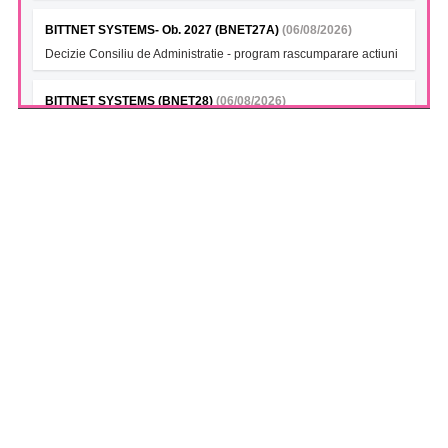
BITTNET SYSTEMS- Ob. 2027 (BNET27A)
(06/08/2026)
Decizie Consiliu de Administratie - program rascumparare actiuni
BITTNET SYSTEMS (BNET28)
(06/08/2026)
Decizie Consiliu de Administratie - program rascumparare actiuni
BITTNET SYSTEMS Bonds 2028A (BNET28A)
(06/08/2026)
Decizie Consiliu de Administratie - program rascumparare actiuni