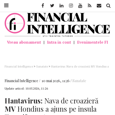
Facebook
Twitter
Linkedin
Instagram
Youtube
Feed
Mail
Căutar
Vreau abonament
|
Intra in cont
|
Evenimentele FI
Financial Intelligence
>
Sanatate
>
Hantavirus: Nava de croazieră MV Hondius a
ajuns pe insula Tenerife pentru evacuarea pasagerilor
Financial Intelligence
10 mai 2026, 11:26
Sanatate
Update articol:
10.05.2026, 11:26
Hantavirus:
Nava de croazieră
MV
Hondius a ajuns pe insula