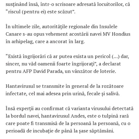
susţinând însă, într-o scrisoare adresată locuitorilor, că
“riscul (pentru ei) este scăzut”.
În ultimele zile, autorităţile regionale din Insulele
Canare s-au opus vehement acostării navei MV Hondius
în arhipelag, care a ancorat în larg.
“Există îngrijorări că ar putea exista un pericol (…) dar,
sincer, nu văd oamenii foarte îngrijoraţi”, a declarat
pentru AFP David Parada, un vânzător de loterie.
Hantavirusul se transmite în general de la rozătoare
infectate, cel mai adesea prin urină, fecale şi salivă.
Însă experţii au confirmat că varianta virusului detectată
la bordul navei, hantavirusul Andes, este o tulpină rară
care poate fi transmisă de la persoană la persoană, cu o
perioadă de incubaţie de până la şase săptămâni.