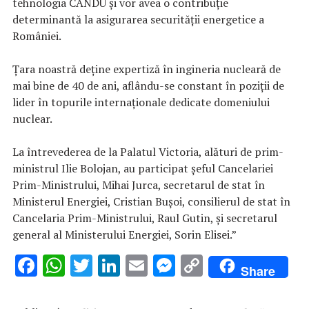
tehnologia CANDU și vor avea o contribuție
determinantă la asigurarea securității energetice a
României.
Țara noastră deține expertiză în ingineria nucleară de
mai bine de 40 de ani, aflându-se constant în poziții de
lider în topurile internaționale dedicate domeniului
nuclear.
La întrevederea de la Palatul Victoria, alături de prim-
ministrul Ilie Bolojan, au participat șeful Cancelariei
Prim-Ministrului, Mihai Jurca, secretarul de stat în
Ministerul Energiei, Cristian Bușoi, consilierul de stat în
Cancelaria Prim-Ministrului, Raul Gutin, și secretarul
general al Ministerului Energiei, Sorin Elisei.”
F
W
T
Li
E
M
C
Share
ac
h
w
n
m
es
o