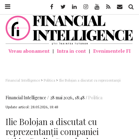
Facebook
Twitter
Linkedin
Instagram
Youtube
Feed
Mail
Căutar
Vreau abonament
|
Intra in cont
|
Evenimentele FI
Financial Intelligence
>
Politica
>
Ilie Bolojan a discutat cu reprezentanții
companiei AtkinsRealis Canada despre stadiul implementării proiectului de
retehnologizare a Unității 1 și despre pregătirea proiectului pentru realizarea
reactoarelor 3 și 4 de la CNE Cernavodă
Financial Intelligence
28 mai 2026, 18:48
Politica
Update articol:
28.05.2026, 18:48
Ilie Bolojan a discutat cu
reprezentanții companiei