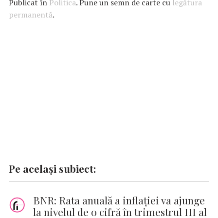
e
at
it
k
ai
se
p
Publicat în
Politica
. Pune un semn de carte cu
legătura
b
s
te
e
l
n
y
permanentă
.
o
A
r
dI
g
Li
o
p
n
er
n
k
p
k
Pe același subiect:
BNR: Rata anuală a inflaţiei va ajunge
la nivelul de o cifră în trimestrul III al