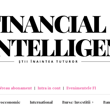
Vreau abonament
|
Intra in cont
|
Evenimentele FI
roeconomie
International
Burse/Investitii
+
Ban