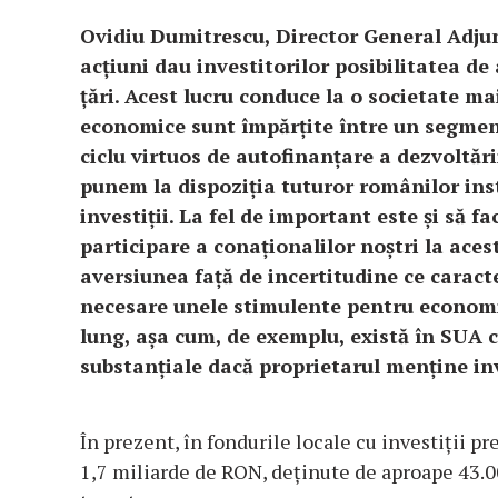
Ovidiu Dumitrescu, Director General Adjunct
acțiuni dau investitorilor posibilitatea de
țări. Acest lucru conduce la o societate ma
economice sunt împărțite între un segment 
ciclu virtuos de autofinanțare a dezvoltăr
punem la dispoziția tuturor românilor ins
investiții. La fel de important este și să 
participare a conaționalilor noștri la ace
aversiunea față de incertitudine ce caract
necesare unele stimulente pentru economi
lung, așa cum, de exemplu, există în SUA co
substanțiale dacă proprietarul menține inv
În prezent, în fondurile locale cu investiții p
1,7 miliarde de RON, deținute de aproape 43.00