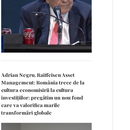
Adrian Negru, Raiffeisen Asset
Management: România trece de la
cultura economisirii la cultura
investițiilor; pregătim un nou fond
care va valorifica marile
transformări globale