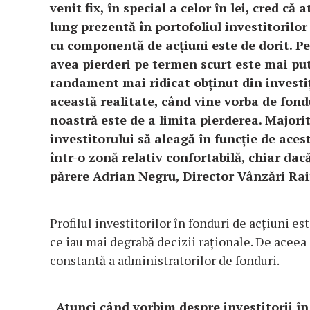
venit fix, în special a celor în lei, cred c
lung prezentă în portofoliul investitorilo
cu componentă de acțiuni este de dorit. Pe
avea pierderi pe termen scurt este mai put
randament mai ridicat obținut din investiț
această realitate, când vine vorba de fon
noastră este de a limita pierderea. Majori
investitorului să aleagă în funcție de ace
într-o zonă relativ confortabilă, chiar dacă
părere Adrian Negru, Director Vânzări Ra
Profilul investitorilor în fonduri de acțiuni es
ce iau mai degrabă decizii raționale. De acee
constantă a administratorilor de fonduri.
„Atunci când vorbim despre investitorii în 