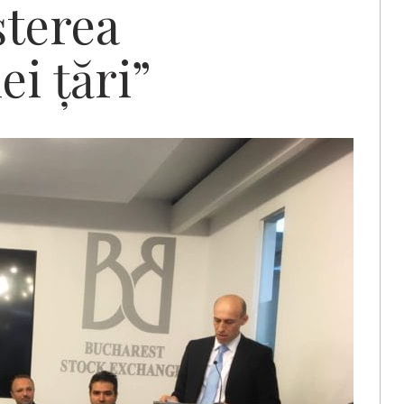
șterea
i țări”