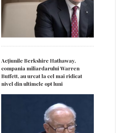
Acțiunile Berkshire Hathaway,
compania miliardarului Warren
Buffett, au urcat la cel mai ridicat
nivel din ultimele opt luni