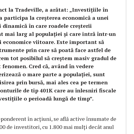
 la Tradeville, a arătat: „Investițiile în
 a participa la creșterea economică a unei
i dinamică în care roadele creșterii
mai larg al populației și care intră într-un
ii economice viitoare. Este important să
trumente prin care să poată face astfel de
facem tot posibilul să creștem masiv gradul de
st fenomen. Cred că, având în vedere
erizează o mare parte a populației, sunt
sirea prin bursă, mai ales cea pe termen
nturile de tip 401K care au înlesniri fiscale
estițiile o perioadă lungă de timp”.
reponderent în acțiuni, se află active însumate de
0 de investitori, cu 1.800 mai mulți decât anul