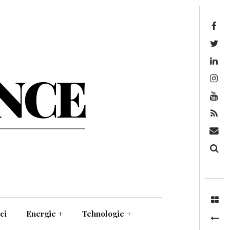
Facebook
Twitter
Linkedin
Instagram
Youtube
Feed
Mail
Căutare
ci
Energie
+
Tehnologie
+