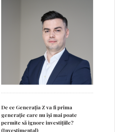
De ce Generația Z va fi prima
generație care nu își mai poate
permite să ignore investițiile?
(Investimental)