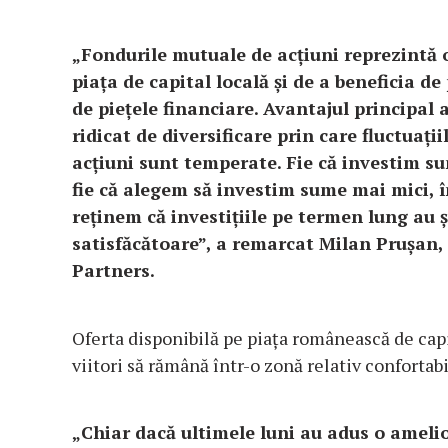
„Fondurile mutuale de acțiuni reprezintă o
piața de capital locală și de a beneficia d
de piețele financiare. Avantajul principal a
ridicat de diversificare prin care fluctuați
acțiuni sunt temperate. Fie că investim 
fie că alegem să investim sume mai mici, 
reținem că investițiile pe termen lung au
satisfăcătoare”, a remarcat Milan Prușa
Partners.
Oferta disponibilă pe piața românească de capit
viitori să rămână într-o zonă relativ confortabi
„Chiar dacă ultimele luni au adus o amel