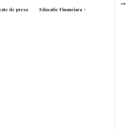
ate de presa
Educatie Financiara
+