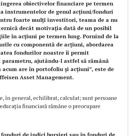
ă atingerea obiectivelor financiare pe termen
r a instrumentelor de genul acțiuni/fonduri
ntru foarte mulți investitori, teama de a nu
ernică decât motivația dată de un posibil
iile în acțiuni pe termen lung. Pornind de la
durile cu componentă de acțiuni, abordarea
tatea fondurilor noastre îi permit
st parametru, ajutându-l astfel să rămână
 acum are în portofoliu și acțiuni”, este de
iffeisen Asset Management.
te, în general, echilibrat, calculat; sunt persoane
a educația financiară rămâne o preocupare
fonduri de indici bursieri sau în fonduri de