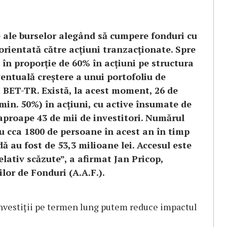
e ale burselor alegând să cumpere fonduri cu
rientată către acțiuni tranzacționate. Spre
 în proporție de 60% în acțiuni pe structura
entuală creștere a unui portofoliu de
 BET-TR. Există, la acest moment, 26 de
(min. 50%) în acțiuni, cu active însumate de
aproape 43 de mii de investitori. Numărul
cu cca 1800 de persoane în acest an în timp
ă au fost de 53,3 milioane lei. Accesul este
elativ scăzute”, a afirmat Jan Pricop,
lor de Fonduri (A.A.F.).
 investiții pe termen lung putem reduce impactul