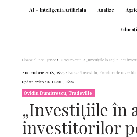
AI – Inteligenta Artificiala
Analize
Agri
Educați
Financial Intelligence
>
Burse/Investitii
>
„Investițiile în acțiuni dau invest
2 noiembrie 2018, 15:24
Burse/Investitii
,
Fonduri de investitii
Update articol:
02.11.2018, 15:24
Ovidiu Dumitrescu, Tradeville:
„Investițiile în
investitorilor p