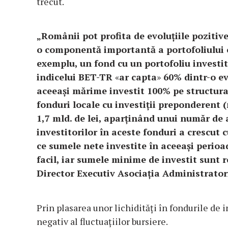
trecut.
„Românii pot profita de evoluțiile pozitiv
o componentă importantă a portofoliului o
exemplu, un fond cu un portofoliu investit
indicelui BET-TR
«
ar capta
»
60% dintr-o ev
aceeași mărime investit 100% pe structura
fonduri locale cu investiții preponderent 
1,7 mld. de lei, aparținând unui număr de 
investitorilor în aceste fonduri a crescut 
ce sumele nete investite în aceeași perioad
facil, iar sumele minime de investit sunt r
Director Executiv Asociația Administratori
Prin plasarea unor lichidități în fondurile de
negativ al fluctuațiilor bursiere.