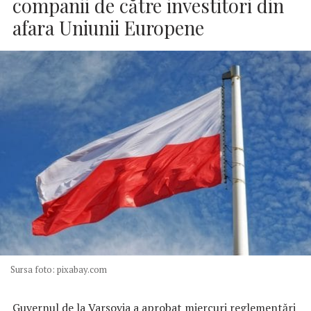
companii de către investitori din
afara Uniunii Europene
Sursa foto: pixabay.com
Guvernul de la Varşovia a aprobat miercuri reglementări