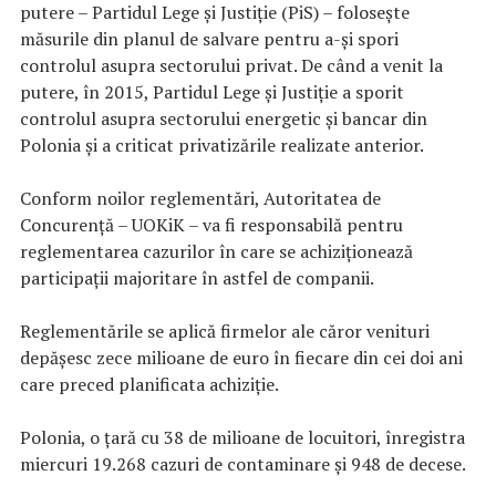
putere – Partidul Lege şi Justiţie (PiS) – foloseşte
măsurile din planul de salvare pentru a-şi spori
controlul asupra sectorului privat. De când a venit la
putere, în 2015, Partidul Lege şi Justiţie a sporit
controlul asupra sectorului energetic şi bancar din
Polonia şi a criticat privatizările realizate anterior.
Conform noilor reglementări, Autoritatea de
Concurenţă – UOKiK – va fi responsabilă pentru
reglementarea cazurilor în care se achiziţionează
participaţii majoritare în astfel de companii.
Reglementările se aplică firmelor ale căror venituri
depăşesc zece milioane de euro în fiecare din cei doi ani
care preced planificata achiziţie.
Polonia, o ţară cu 38 de milioane de locuitori, înregistra
miercuri 19.268 cazuri de contaminare şi 948 de decese.