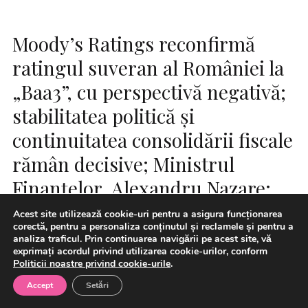
Moody’s Ratings reconfirmă
ratingul suveran al României la
„Baa3”, cu perspectivă negativă;
stabilitatea politică și
continuitatea consolidării fiscale
rămân decisive; Ministrul
Finanțelor, Alexandru Nazare:
Continuarea procesului de
Acest site utilizează cookie-uri pentru a asigura funcționarea
corectă, pentru a personaliza conținutul și reclamele și pentru a
ajustare fiscală și a reformelor
analiza traficul. Prin continuarea navigării pe acest site, vă
exprimați acordul privind utilizarea cookie-urilor, conform
rămâne decisivă
Politicii noastre privind cookie-urile
.
Accept
Setări