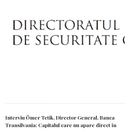
Interviu Ömer Tetik, Director General, Banca
Transilvania: Capitalul care nu apare direct în