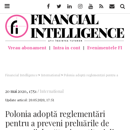
Facebook
Twitter
Linkedin
Instagram
Youtube
Feed
Mail
Căutar
Vreau abonament
|
Intra in cont
|
Evenimentele FI
Financial Intelligence
>
International
>
Polonia adoptă reglementări pentru a
preveni preluările de companii de către investitori din afara Uniunii Europene
20 mai 2020, 17:51
International
Update articol:
20.05.2020, 17:51
Polonia adoptă reglementări
pentru a preveni preluările de