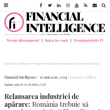
Facebook
Twitter
Linkedin
Instagram
Youtube
Feed
Mail
Căutar
Vreau abonament
|
Intra in cont
|
Evenimentele FI
Financial Intelligence
>
Aparare
>
Relansarea industriei de apărare: România
trebuie să transforme cheltuielile militare în investiții locale și locuri de muncă
(dezbatere AUR)
Financial Intelligence
20 mai 2026, 17:04
Aparare
,
Politica
Update articol:
21.05.2026, 15:07
Relansarea industriei de
apărare:
România trebuie să