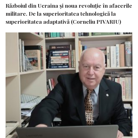
Războiul din Ucraina și noua revoluție în afacerile
militare. De la superioritatea tehnologică la
superioritatea adaptativă (Corneliu PIVARIU)