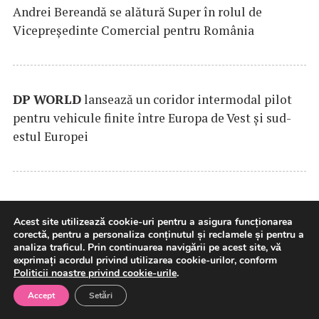
Andrei Bereandă se alătură Super în rolul de
Vicepreședinte Comercial pentru România
DP
WORLD
lansează un coridor intermodal pilot
pentru vehicule finite între Europa de Vest și sud-
estul Europei
Exim Banca Românească, parte a consorțiului de
Acest site utilizează cookie-uri pentru a asigura funcționarea
bănci care finanțează dezvoltarea
MOOV
Leasing și
corectă, pentru a personaliza conținutul și reclamele și pentru a
extinderea leasingului operațional în România
analiza traficul. Prin continuarea navigării pe acest site, vă
exprimați acordul privind utilizarea cookie-urilor, conform
Politicii noastre privind cookie-urile
.
Accept
Setări
SAMEDAY
anunță finalizarea tranzacției de