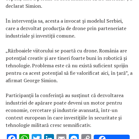
declarat Simion.
În intervenția sa, acesta a invocat și modelul Serbiei,
care a dezvoltat producția de drone prin parteneriate
industriale și investiții comune.
„Războaiele viitorului se poartă cu drone. România are
potențial creativ și are tineri foarte buni în robotică și
tehnologie. Problema este că nu există suficient sprijin
pentru ca acest potențial să fie valorificat aici, în țară”, a
afirmat George Simion.
Participanții la conferință au susținut că dezvoltarea
industriei de apărare poate deveni un motor pentru
economie, cercetare și industrie avansată, într-un
context european în care investițiile în securitate și
tehnologie militară cresc semnificativ.
F
W
T
Li
E
M
C