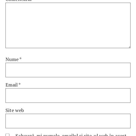
Nume
*
Email
*
Site web
Salvează-mi numele, emailul și site-ul web în acest