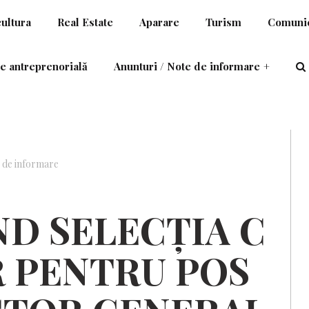
cultura
Real Estate
Aparare
Turism
Comunic
e antreprenorială
Anunturi / Note de informare
+
OR GENERAL AL SERVICII CL SALISTE SRL
e de informare
ND
SELECȚIA
C
R
PENTRU
POS