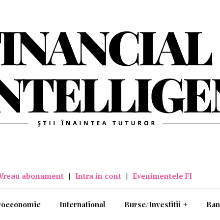
Vreau abonament
|
Intra in cont
|
Evenimentele FI
roeconomie
International
Burse/Investitii
+
Ban