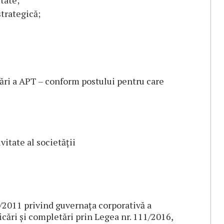
tate;
trategică;
ări a APT – conform postului pentru care
itate al societății
/2011 privind guvernața corporativă a
icări și completări prin Legea nr. 111/2016,