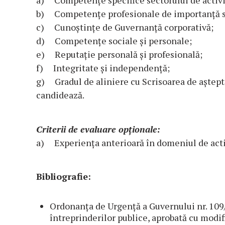
a) Competențe specifice sectorului de activi
b) Competențe profesionale de importanță s
c) Cunoștințe de Guvernanță corporativă;
d) Competențe sociale și personale;
e) Reputație personală și profesională;
f) Integritate și independență;
g) Gradul de aliniere cu Scrisoarea de aștept
candidează.
Criterii de evaluare opționale:
a) Experiența anterioară în domeniul de activ
Bibliografie:
Ordonanța de Urgență a Guvernului nr. 109
întreprinderilor publice, aprobată cu modif