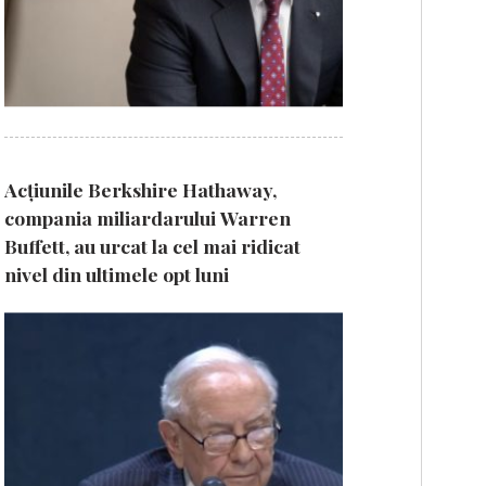
Acțiunile Berkshire Hathaway,
compania miliardarului Warren
Buffett, au urcat la cel mai ridicat
nivel din ultimele opt luni