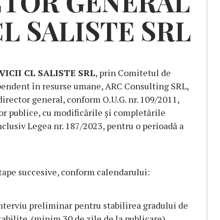
CTOR
GENERAL
CL
SALISTE
SRL
VICII CL SALISTE SRL
, prin Comitetul de
pendent în resurse umane, ARC Consulting SRL,
irector general, conform O.U.G. nr. 109/2011,
or publice, cu modificările și completările
nclusiv Legea nr. 187/2023, pentru o perioadă a
tape succesive, conform calendarului:
interviu preliminar pentru stabilirea gradului de
tabilite. (minim 30 de zile de la publicare)