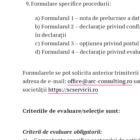
Formulare specifice procedurii:
a) Formularul 1 – nota de prelucrare a da
b) Formularul 2 – declarație privind confli
în declarații
c) Formularul 3 – opțiunea privind postul
d) Formularul 4 – declarație privind eval
Formularele se pot solicita anterior trimiteri
adresa de e-mail:
office@arc-consulting.ro
sau
societății
https://scservicii.ro
Criteriile de evaluare/selecţie sunt:
Criterii de evaluare obligatorii: