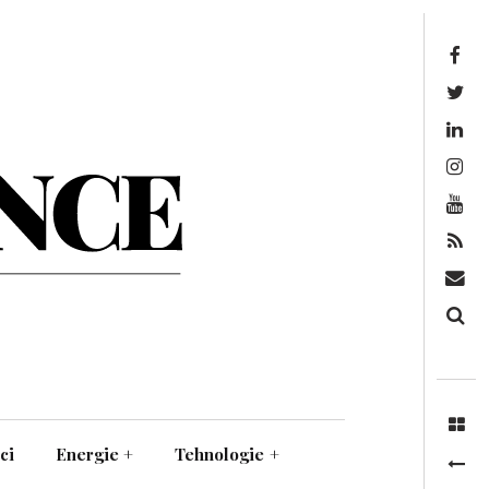
Facebook
Twitter
Linkedin
Instagram
Youtube
Feed
Mail
Căutare
ci
Energie
+
Tehnologie
+