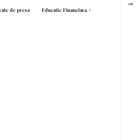
ate de presa
Educatie Financiara
+