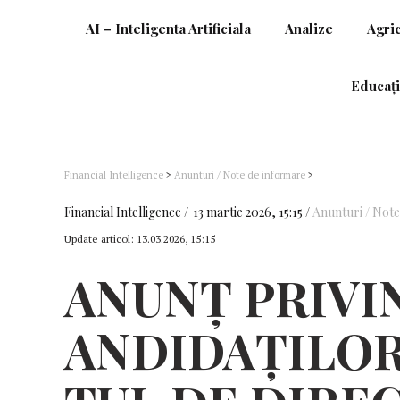
AI – Inteligenta Artificiala
Analize
Agri
Educați
Financial Intelligence
>
Anunturi / Note de informare
>
ANUNȚ PRIVIND SELECȚIA CANDIDAȚILOR PENTRU POSTUL DE DIRECT
Financial Intelligence
13 martie 2026, 15:15
Anunturi / Not
Update articol:
13.03.2026, 15:15
ANUNȚ
PRIVI
ANDIDAȚILO