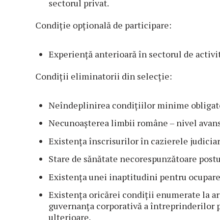
sectorul privat.
Condiție opțională de participare:
Experiență anterioară în sectorul de activit
Condiții eliminatorii din selecție:
Neîndeplinirea condițiilor minime obligator
Necunoașterea limbii române – nivel avans
Existența înscrisurilor în cazierele judiciar 
Stare de sănătate necorespunzătoare postu
Existența unei inaptitudini pentru ocupare
Existența oricărei condiții enumerate la ar
guvernanța corporativă a întreprinderilor p
ulterioare.