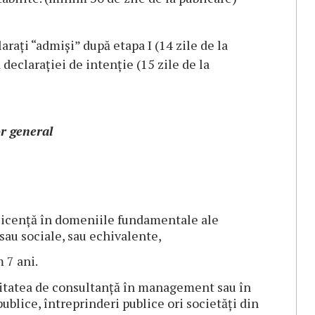
laraţi “admişi” după etapa I (14 zile de la
declarației de intenție (15 zile de la
r general
 licență în domeniile fundamentale ale
sau sociale, sau echivalente,
 7 ani.
vitatea de consultanță în management sau în
ublice, întreprinderi publice ori societăți din