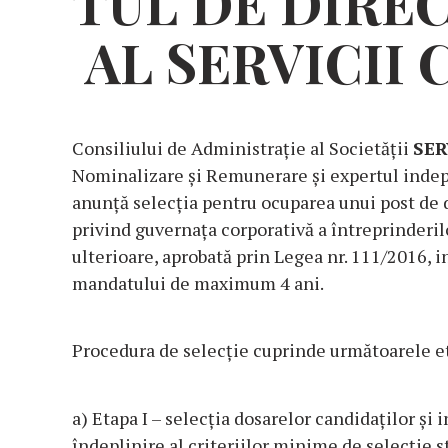
TUL
DE
DIRE
AL
SERVICII
Consiliului de Administrație al Societății
SER
Nominalizare și Remunerare și expertul inde
anunță selecția pentru ocuparea unui post de d
privind guvernața corporativă a întreprinderil
ulterioare, aprobată prin Legea nr. 111/2016, i
mandatului de maximum 4 ani.
Procedura de selecţie cuprinde următoarele e
a) Etapa I – selecţia dosarelor candidaților și 
îndeplinire al criteriilor minime de selecție s