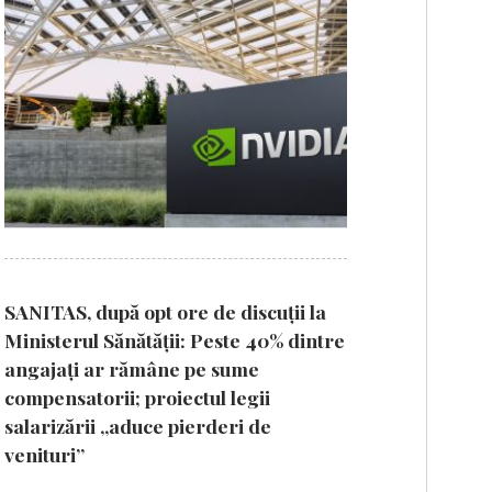
SANITAS, după opt ore de discuții la
Ministerul Sănătății: Peste 40% dintre
angajați ar rămâne pe sume
compensatorii; proiectul legii
salarizării „aduce pierderi de
venituri”