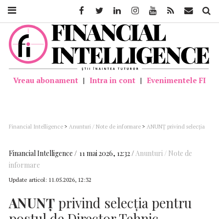
Facebook
Twitter
Linkedin
Instagram
Youtube
Feed
Mail
Căutar
Vreau abonament
|
Intra in cont
|
Evenimentele FI
Financial Intelligence
>
Anunturi / Note de informare
>
ANUNȚ privind selecția
pentru postul de Director Tehnic – Exploatare la APAVIL S.A.
Financial Intelligence
11 mai 2026, 12:32
Anunturi / Note de
informare
Update articol:
11.05.2026, 12:32
ANUNȚ
privind selecția pentru
postul de Director Tehnic –