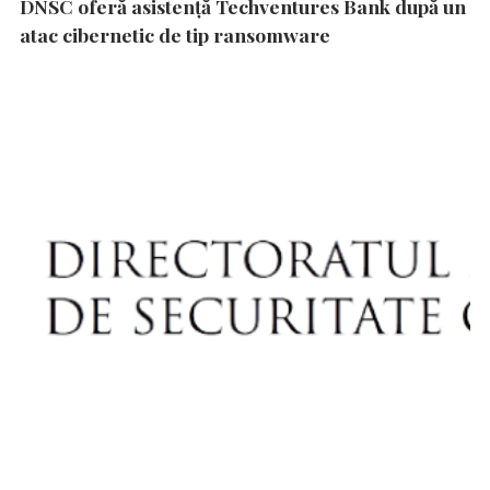
DNSC oferă asistență Techventures Bank după un
atac cibernetic de tip ransomware