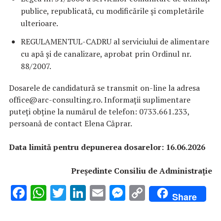
publice, republicată, cu modificările și completările
ulterioare.
REGULAMENTUL-CADRU al serviciului de alimentare
cu apă şi de canalizare, aprobat prin Ordinul nr.
88/2007.
Dosarele de candidatură se transmit on-line la adresa
office@arc-consulting.ro. Informaţii suplimentare
puteţi obţine la numărul de telefon: 0733.661.233,
persoană de contact Elena Căprar.
Data limită pentru depunerea dosarelor: 16.06.2026
Președinte Consiliu de Administrație
F
W
T
Li
E
M
C
Share
ac
h
w
n
m
es
o