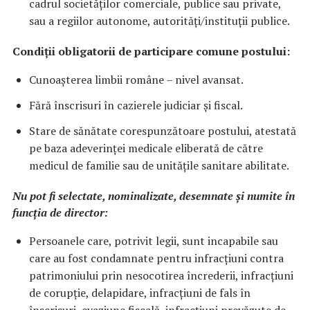
cadrul societăților comerciale, publice sau private,
sau a regiilor autonome, autorități/instituții publice.
Condiții obligatorii de participare comune postului:
Cunoașterea limbii române – nivel avansat.
Fără înscrisuri în cazierele judiciar și fiscal.
Stare de sănătate corespunzătoare postului, atestată
pe baza adeverinței medicale eliberată de către
medicul de familie sau de unitățile sanitare abilitate.
Nu pot fi selectate, nominalizate, desemnate şi numite în
funcţia de director:
Persoanele care, potrivit legii, sunt incapabile sau
care au fost condamnate pentru infracţiuni contra
patrimoniului prin nesocotirea încrederii, infracţiuni
de corupţie, delapidare, infracţiuni de fals în
înscrisuri, evaziune fiscală, infracţiuni prevăzute de