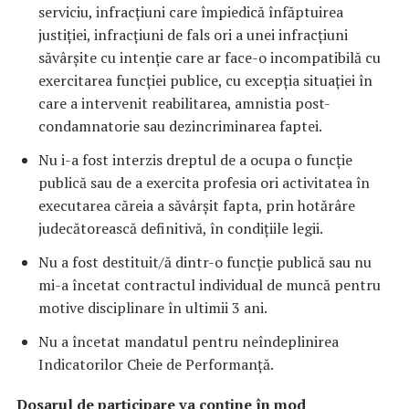
serviciu, infracţiuni care împiedică înfăptuirea
justiţiei, infracţiuni de fals ori a unei infracţiuni
săvârşite cu intenţie care ar face-o incompatibilă cu
exercitarea funcţiei publice, cu excepţia situaţiei în
care a intervenit reabilitarea, amnistia post-
condamnatorie sau dezincriminarea faptei.
Nu i-a fost interzis dreptul de a ocupa o funcţie
publică sau de a exercita profesia ori activitatea în
executarea căreia a săvârşit fapta, prin hotărâre
judecătorească definitivă, în condiţiile legii.
Nu a fost destituit/ă dintr-o funcţie publică sau nu
mi-a încetat contractul individual de muncă pentru
motive disciplinare în ultimii 3 ani.
Nu a încetat mandatul pentru neîndeplinirea
Indicatorilor Cheie de Performanță.
Dosarul de participare va conține în mod