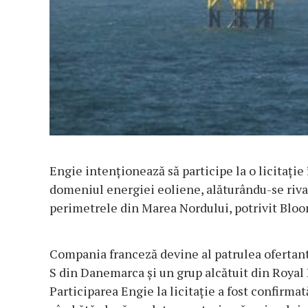
Engie intenționează să participe la o licitație
domeniul energiei eoliene, alăturându-se rival
perimetrele din Marea Nordului, potrivit Blo
Compania franceză devine al patrulea ofertant 
S din Danemarca și un grup alcătuit din Royal
Participarea Engie la licitație a fost confirma