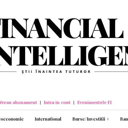
Vreau abonament
|
Intra in cont
|
Evenimentele FI
roeconomie
International
Burse/Investitii
+
Ban