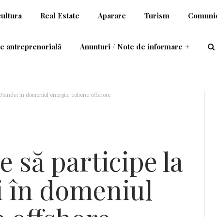
cultura
Real Estate
Aparare
Turism
Comunic
e antreprenorială
Anunturi / Note de informare
+
a Olandei în domeniul energiei eoliene offshore
e să participe la
ei în domeniul