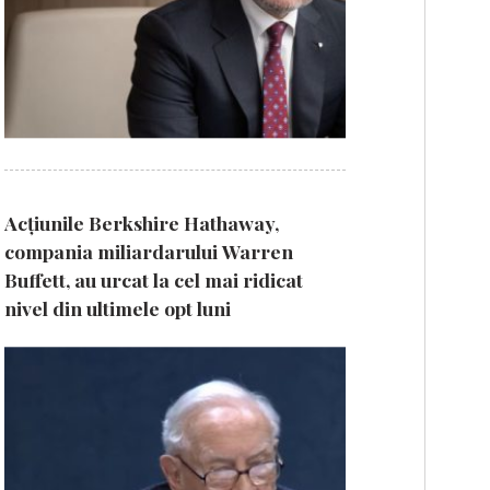
Acțiunile Berkshire Hathaway,
compania miliardarului Warren
Buffett, au urcat la cel mai ridicat
nivel din ultimele opt luni