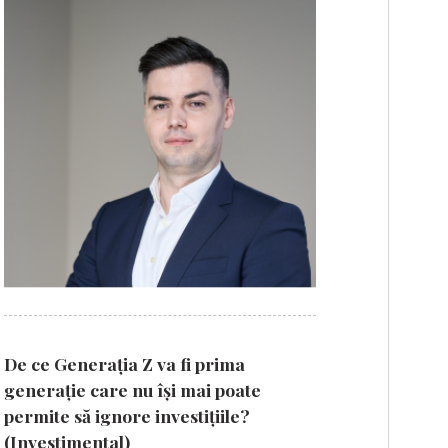
De ce Generația Z va fi prima
generație care nu își mai poate
permite să ignore investițiile?
(Investimental)