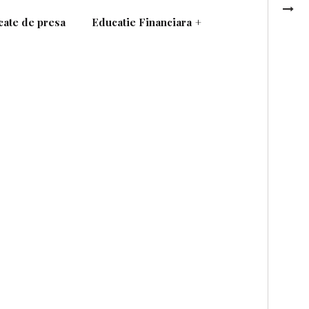
ate de presa
Educatie Financiara
+