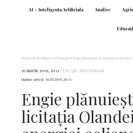
AI – Inteligenta Artificiala
Analize
Agri
Educați
Financial Intelligence
>
Energie
>
Engie plănuiește să participe la licitați
16 martie 2019, 20:11
Energie
,
International
Update articol:
16.03.2019, 20:11
Engie plănuieșt
licitația Oland