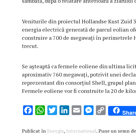
sâmbătă, după o relatare anterioară a ziarulu
Veniturile din proiectul Hollandse Kust Zuid 
energia electrică generată de parcul eolian ofe
construire a 700 de megawați în perimetrele H
trecut.
Se așteaptă ca fermele eoliene din ultima licit
aproximativ 760 megawați, potrivit unei declara
reprezentant din consorțiul Shell, grupul plan
Fermele eoliene vor fi construite la 20 de kil
F
W
T
Li
E
M
C
Shar
ac
h
w
n
m
es
o
e
at
it
k
ai
se
p
Publicat în
Energie
,
International
. Pune un semn de