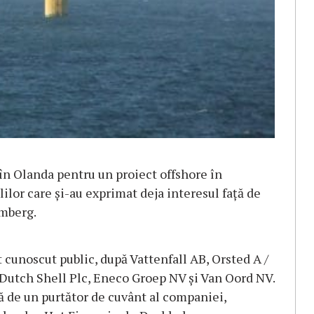
 în Olanda pentru un proiect offshore în
ilor care și-au exprimat deja interesul față de
omberg.
cunoscut public, după Vattenfall AB, Orsted A /
 Dutch Shell Plc, Eneco Groep NV și Van Oord NV.
tă de un purtător de cuvânt al companiei,