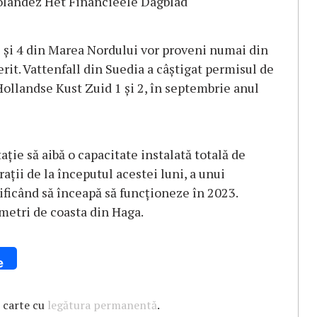
i olandez Het Financieele Dagblad
3 și 4 din Marea Nordului vor proveni numai din
rit. Vattenfall din Suedia a câștigat permisul de
ollandse Kust Zuid 1 și 2, în septembrie anul
ație să aibă o capacitate instalată totală de
ții de la începutul acestei luni, a unui
ificând să înceapă să funcționeze în 2023.
ometri de coasta din Haga.
e
 carte cu
legătura permanentă
.