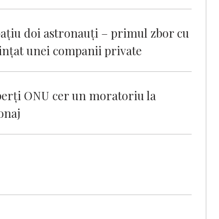
ațiu doi astronauţi – primul zbor cu
ințat unei companii private
erţi ONU cer un moratoriu la
onaj