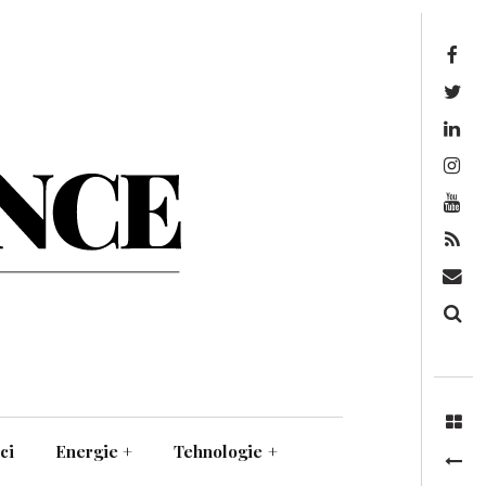
Facebook
Twitter
Linkedin
Instagram
Youtube
Feed
Mail
Căutare
ci
Energie
+
Tehnologie
+