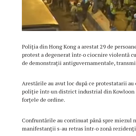
Poliţia din Hong Kong a arestat 29 de persoan
protest a degenerat într-o ciocnire violentă c
de demonstraţii antiguvernamentale, transmit 
Arestările au avut loc după ce protestatarii au
poliţie într-un district industrial din Kowloon 
forţele de ordine.
Confruntările au continuat până spre miezul 
manifestanţii s-au retras într-o zonă rezidenţ