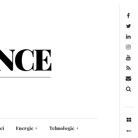
Facebook
Twitter
Linkedin
Instagram
Youtube
Feed
Mail
Căutare
ci
Energie
+
Tehnologie
+