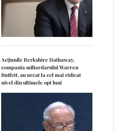
Acțiunile Berkshire Hathaway,
compania miliardarului Warren
Buffett, au urcat la cel mai ridicat
nivel din ultimele opt luni