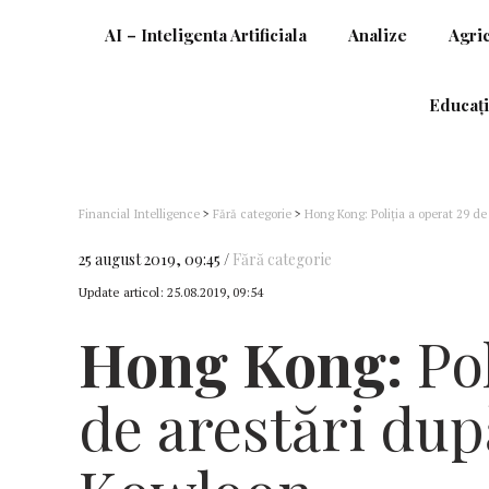
AI – Inteligenta Artificiala
Analize
Agri
Educați
Financial Intelligence
>
Fără categorie
>
Hong Kong: Poliţia a operat 29 de
25 august 2019, 09:45
Fără categorie
Update articol:
25.08.2019, 09:54
Hong Kong:
Pol
de arestări dup