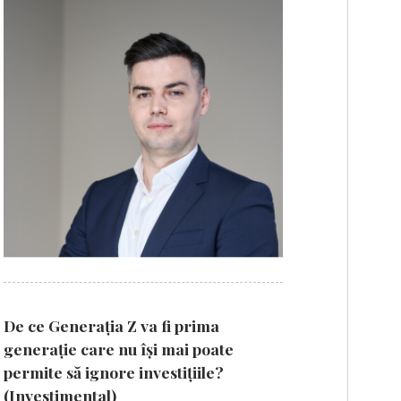
De ce Generația Z va fi prima
generație care nu își mai poate
permite să ignore investițiile?
(Investimental)