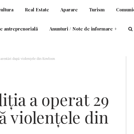
cultura
Real Estate
Aparare
Turism
Comunic
e antreprenorială
Anunturi / Note de informare
+
 arestări după violenţele din Kowloon
iţia a operat 29
ă violenţele din