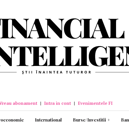
Vreau abonament
|
Intra in cont
|
Evenimentele FI
roeconomie
International
Burse/Investitii
+
Ban