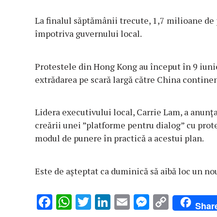
La finalul săptămânii trecute, 1,7 milioane d
împotriva guvernului local.
Protestele din Hong Kong au început în 9 iunie
extrădarea pe scară largă către China continent
Lidera executivului local, Carrie Lam, a anunţa
creării unei ”platforme pentru dialog” cu protes
modul de punere în practică a acestui plan.
Este de aşteptat ca duminică să aibă loc un no
F
W
T
Li
E
M
C
Shar