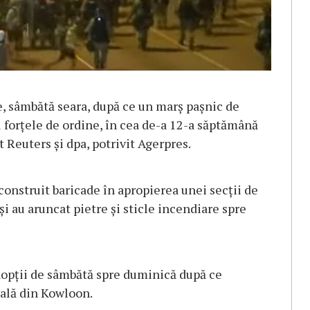
e, sâmbătă seara, după ce un marş paşnic de
u forţele de ordine, în cea de-a 12-a săptămână
Reuters şi dpa, potrivit Agerpres.
 construit baricade în apropierea unei secţii de
şi au aruncat pietre şi sticle incendiare spre
nopţii de sâmbătă spre duminică după ce
ială din Kowloon.