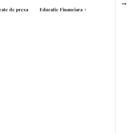
ate de presa
Educatie Financiara
+