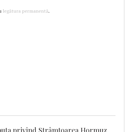
cu
legătura permanentă
.
sputa privind Strâmtoarea Hormuz,