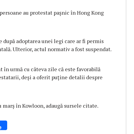
e persoane au protestat paşnic în Hong Kong
 după adoptarea unei legi care ar fi permis
ală. Ulterior, actul normativ a fost suspendat.
t în urmă cu câteva zile că este favorabilă
tatarii, deşi a oferit puţine detalii despre
u marş în Kowloon, adaugă sursele citate.
e