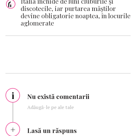
Italia închide de luni cluburile şi
discotecile, iar purtarea măştilor
devine obligatorie noaptea, în locurile
aglomerate
i
Nu există comentarii
Adăugă-le pe ale tale
Lasă un răspuns