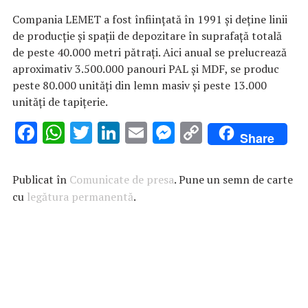
Compania LEMET a fost înființată în 1991 și deține linii
de producție și spații de depozitare în suprafață totală
de peste 40.000 metri pătrați. Aici anual se prelucrează
aproximativ 3.500.000 panouri PAL și MDF, se produc
peste 80.000 unități din lemn masiv și peste 13.000
unități de tapițerie.
F
W
T
Li
E
M
C
Share
ac
h
w
n
m
es
o
e
at
it
k
ai
se
p
Publicat în
Comunicate de presa
. Pune un semn de carte
b
s
te
e
l
n
y
cu
legătura permanentă
.
o
A
r
dI
g
Li
o
p
n
er
n
k
p
k