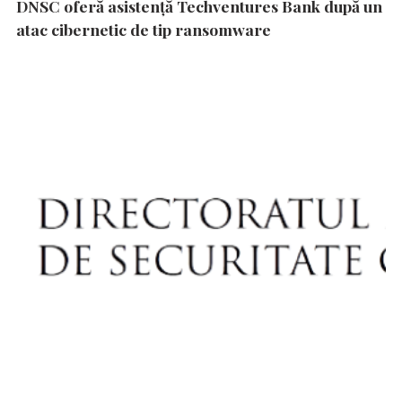
DNSC oferă asistență Techventures Bank după un
atac cibernetic de tip ransomware