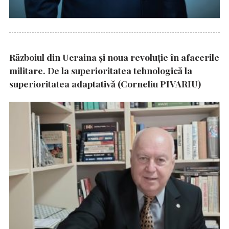
Războiul din Ucraina și noua revoluție în afacerile
militare. De la superioritatea tehnologică la
superioritatea adaptativă (Corneliu PIVARIU)