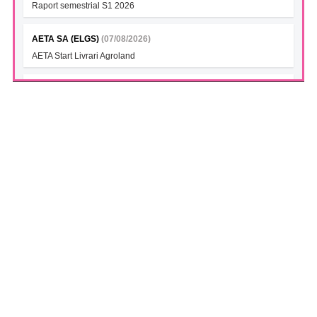
Raport semestrial S1 2026
AETA SA (ELGS)
(07/08/2026)
AETA Start Livrari Agroland
INTERCAPITAL BET-TRN UCITS ETF (ICBETNETF)
(07/08/2026)
VAN la data 06.08.2026
INTERCAPITAL CROBEX10TR UCITS ETF (ICCROETF)
(07/08/2026)
VAN la data 06.08.2026