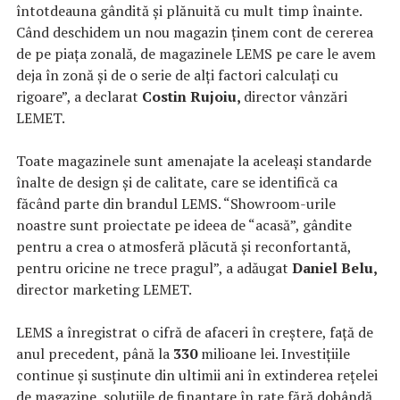
întotdeauna gândită și plănuită cu mult timp înainte.
Când deschidem un nou magazin ținem cont de cererea
de pe piața zonală, de magazinele LEMS pe care le avem
deja în zonă și de o serie de alți factori calculați cu
rigoare”, a declarat
Costin Rujoiu,
director vânzări
LEMET.
Toate magazinele sunt amenajate la aceleași standarde
înalte de design și de calitate, care se identifică ca
făcând parte din brandul LEMS. “Showroom-urile
noastre sunt proiectate pe ideea de “acasă”, gândite
pentru a crea o atmosferă plăcută și reconfortantă,
pentru oricine ne trece pragul”, a adăugat
Daniel Belu,
director marketing LEMET.
LEMS a înregistrat o cifră de afaceri în creștere, față de
anul precedent, până la
330
milioane lei. Investițiile
continue și susținute din ultimii ani în extinderea rețelei
de magazine, soluțiile de finanțare în rate fără dobândă