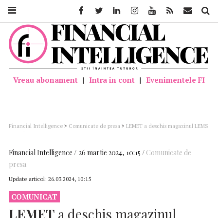
Facebook
Twitter
Linkedin
Instagram
Youtube
Feed
Mail
Căutar
Vreau abonament
|
Intra in cont
|
Evenimentele FI
Financial Intelligence
>
Comunicate de presa
>
LEMET a deschis magazinul LEMS
din Câmpina cu o investiție de circa 20 milioane lei
Financial Intelligence
26 martie 2024, 10:15
Comunicate de
presa
Update articol:
26.03.2024, 10:15
COMUNICAT
LEMET
a deschis magazinul