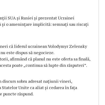
ții SUA și Rusiei și prezentat Ucrainei
 și o amenințare implicită: semnați sau riscați
ineri că liderul ucrainean Volodymyr Zelensky
 nu este dispus să negocieze.
rii, afirmând că planul nu este oferta sa finală,
acesta poate „continua să lupte din răsputeri”.
 discurs sobru adresat națiunii vineri,
Statelor Unite ca aliat și cedarea în fața
de puncte răspund.