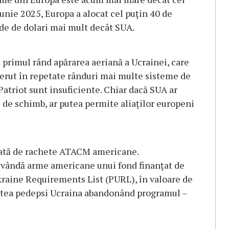
iunie 2025, Europa a alocat cel puțin 40 de
arde de dolari mai mult decât SUA.
primul rând apărarea aeriană a Ucrainei, care
 cerut în repetate rânduri mai multe sisteme de
Patriot sunt insuficiente. Chiar dacă SUA ar
e de schimb, ar putea permite aliaților europeni
itată de rachete ATACM americane.
ă vândă arme americane unui fond finanțat de
kraine Requirements List (PURL), în valoare de
putea pedepsi Ucraina abandonând programul –