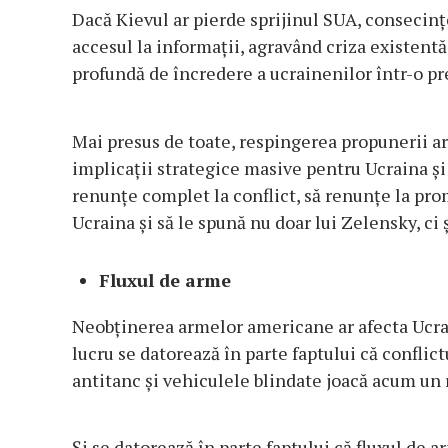
Dacă Kievul ar pierde sprijinul SUA, consecinț
accesul la informații, agravând criza existentă: 
profundă de încredere a ucrainenilor într-o pr
Mai presus de toate, respingerea propunerii a
implicații strategice masive pentru Ucraina și 
renunțe complet la conflict, să renunțe la pro
Ucraina și să le spună nu doar lui Zelensky, ci 
Fluxul de arme
Neobținerea armelor americane ar afecta Ucrain
lucru se datorează în parte faptului că conflic
antitanc și vehiculele blindate joacă acum un
Și se datorează în parte faptului că fluxul de