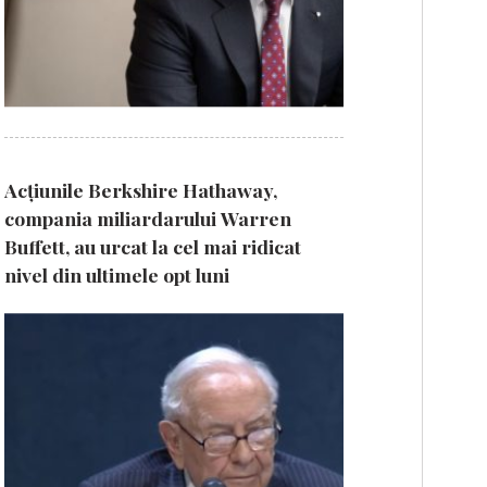
Acțiunile Berkshire Hathaway,
compania miliardarului Warren
Buffett, au urcat la cel mai ridicat
nivel din ultimele opt luni