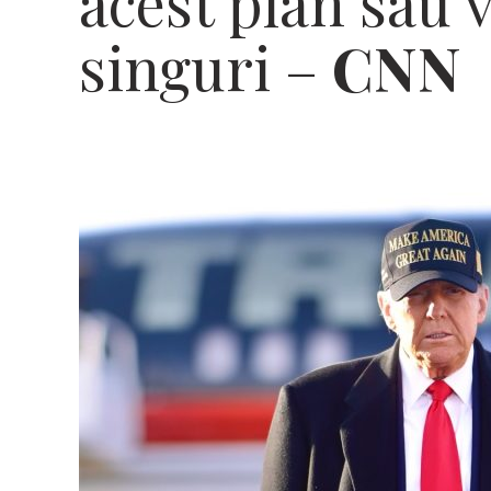
acest plan sau 
singuri –
CNN