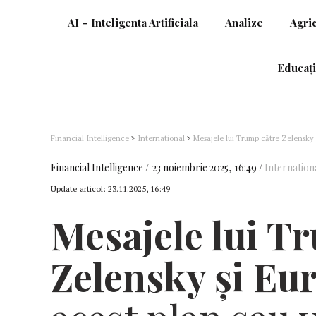
AI – Inteligenta Artificiala
Analize
Agri
Educați
Financial Intelligence
>
International
>
Mesajele lui Trump către Zelensky 
Financial Intelligence
23 noiembrie 2025, 16:49
Internation
Update articol:
23.11.2025, 16:49
Mesajele lui T
Zelensky și Eu