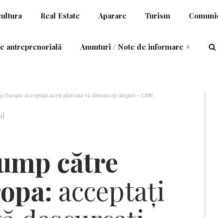
cultura
Real Estate
Aparare
Turism
Comunic
e antreprenorială
Anunturi / Note de informare
+
și Europa: acceptați acest plan sau vă descurcați singuri – CNN
al
rump către
ropa:
acceptați