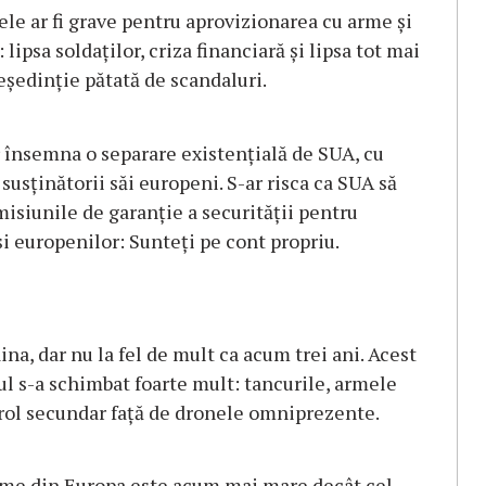
ele ar fi grave pentru aprovizionarea cu arme și
lipsa soldaților, criza financiară și lipsa tot mai
eședinție pătată de scandaluri.
r însemna o separare existențială de SUA, cu
susținătorii săi europeni. S-ar risca ca SUA să
misiunile de garanție a securității pentru
și europenilor: Sunteți pe cont propriu.
a, dar nu la fel de mult ca acum trei ani. Acest
tul s-a schimbat foarte mult: tancurile, armele
 rol secundar față de dronele omniprezente.
 arme din Europa este acum mai mare decât cel