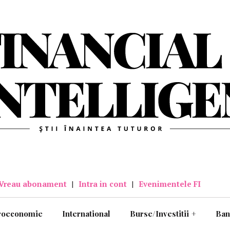
Vreau abonament
|
Intra in cont
|
Evenimentele FI
roeconomie
International
Burse/Investitii
+
Ban