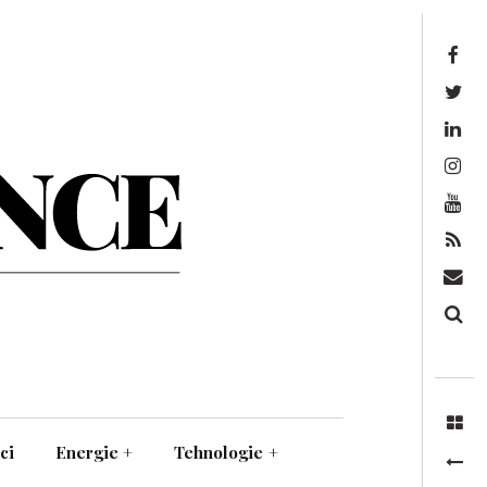
Facebook
Twitter
Linkedin
Instagram
Youtube
Feed
Mail
Căutare
ci
Energie
+
Tehnologie
+