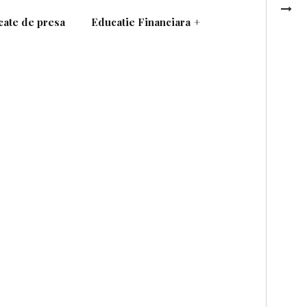
ate de presa
Educatie Financiara
+