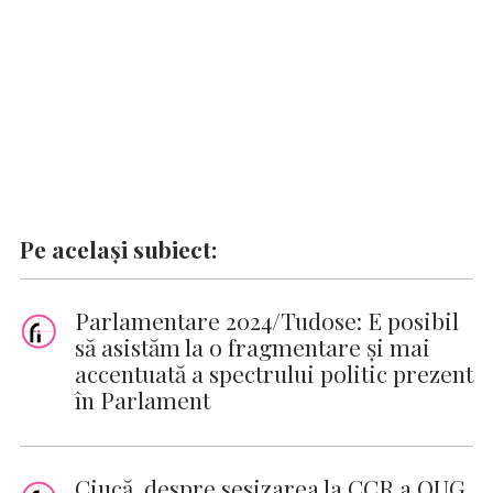
k
p
k
Pe același subiect:
Parlamentare 2024/Tudose: E posibil
să asistăm la o fragmentare şi mai
accentuată a spectrului politic prezent
în Parlament
Ciucă, despre sesizarea la CCR a OUG