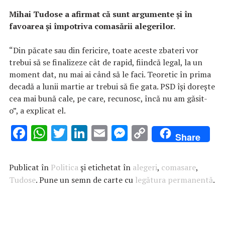
Mihai Tudose a afirmat că sunt argumente şi în
favoarea şi împotriva comasării alegerilor.
“Din păcate sau din fericire, toate aceste zbateri vor
trebui să se finalizeze cât de rapid, fiindcă legal, la un
moment dat, nu mai ai când să le faci. Teoretic în prima
decadă a lunii martie ar trebui să fie gata. PSD îşi doreşte
cea mai bună cale, pe care, recunosc, încă nu am găsit-
o”, a explicat el.
F
W
T
Li
E
M
C
Share
ac
h
w
n
m
es
o
e
at
it
k
ai
se
p
Publicat în
Politica
și etichetat în
alegeri
,
comasare
,
b
s
te
e
l
n
y
Tudose
. Pune un semn de carte cu
legătura permanentă
.
o
A
r
dI
g
Li
o
p
n
er
n