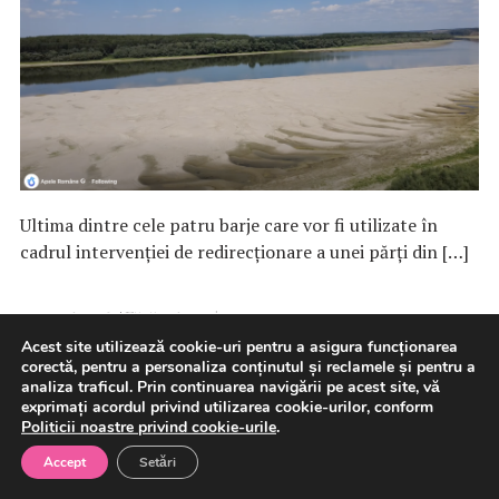
Ultima dintre cele patru barje care vor fi utilizate în
cadrul intervenţiei de redirecţionare a unei părţi din […]
7 august 2026
Fără categorie
Acest site utilizează cookie-uri pentru a asigura funcționarea
corectă, pentru a personaliza conținutul și reclamele și pentru a
analiza traficul. Prin continuarea navigării pe acest site, vă
exprimați acordul privind utilizarea cookie-urilor, conform
Fitch Ratings acordă
Politicii noastre privind cookie-urile
.
Municipiului Constanța
Accept
Setări
Calificativul „BBB-“; Evaluarea