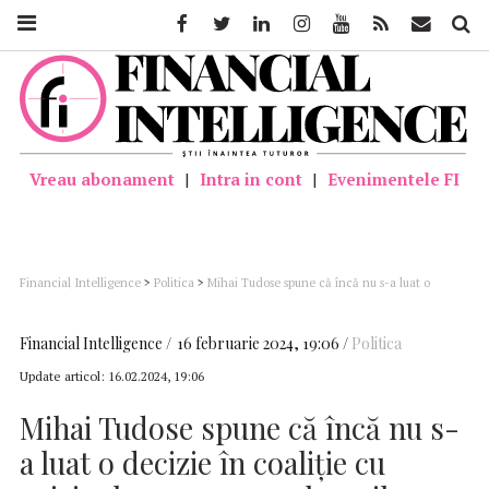
Facebook
Twitter
Linkedin
Instagram
Youtube
Feed
Mail
Căutar
Vreau abonament
|
Intra in cont
|
Evenimentele FI
Financial Intelligence
>
Politica
>
Mihai Tudose spune că încă nu s-a luat o
decizie în coaliţie cu privire la comasarea alegerilor
Financial Intelligence
16 februarie 2024, 19:06
Politica
Update articol:
16.02.2024, 19:06
Mihai Tudose spune că încă nu s-
a luat o decizie în coaliţie cu