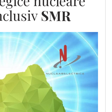
tegice nucleare
nclusiv
SMR