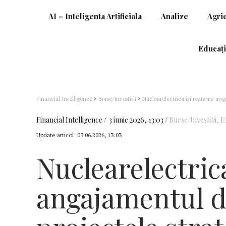
AI – Inteligenta Artificiala
Analize
Agri
Educați
Financial Intelligence
>
Burse/Investitii
>
Nuclearelectrica își reafirmă an
inclusiv SMR
Financial Intelligence
3 iunie 2026, 13:03
Burse/Investitii
,
E
Update articol:
03.06.2026, 13:03
Nuclearelectric
angajamentul d