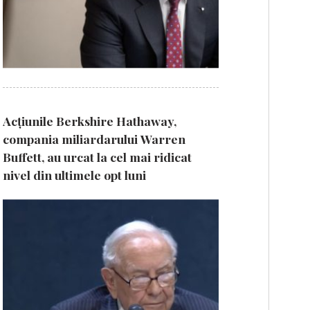
Acțiunile Berkshire Hathaway,
compania miliardarului Warren
Buffett, au urcat la cel mai ridicat
nivel din ultimele opt luni