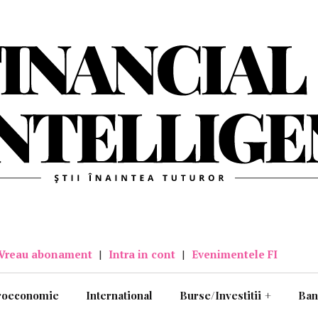
Vreau abonament
|
Intra in cont
|
Evenimentele FI
roeconomie
International
Burse/Investitii
+
Ban