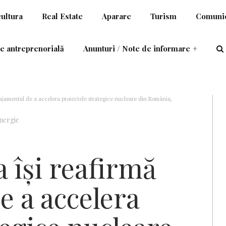
cultura
Real Estate
Aparare
Turism
Comunic
e antreprenorială
Anunturi / Note de informare
+
gajamentul de a accelera proiectele strategice nucleare din România,
nergie
a își reafirmă
e a accelera