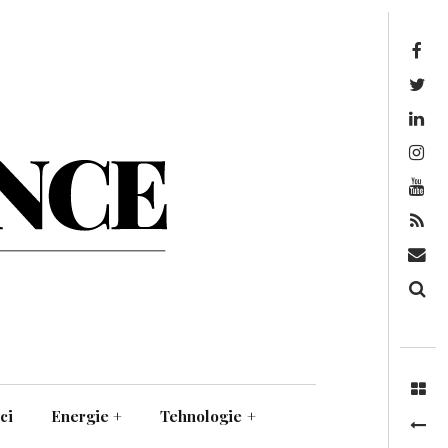
Facebook
Twitter
Linkedin
Instagram
Youtube
Feed
Mail
Căutare
ci
Energie
+
Tehnologie
+