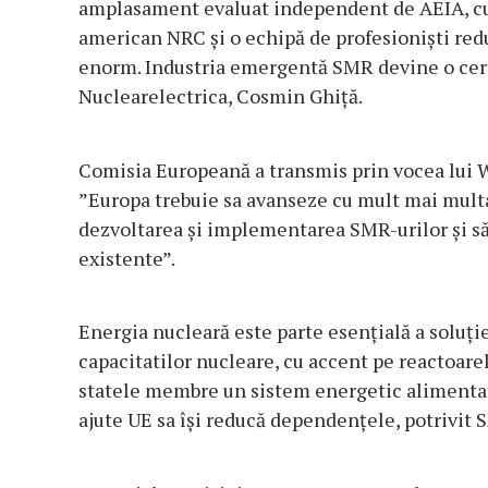
amplasament evaluat independent de AEIA, cu 
american NRC și o echipă de profesioniști redu
enorm. Industria emergentă SMR devine o cert
Nuclearelectrica, Cosmin Ghiță.
Comisia Europeană a transmis prin vocea lui 
”Europa trebuie sa avanseze cu mult mai multa 
dezvoltarea și implementarea SMR-urilor și să
existente”.
Energia nucleară este parte esențială a soluți
capacitatilor nucleare, cu accent pe reactoa
statele membre un sistem energetic alimentat d
ajute UE sa își reducă dependențele, potrivit 