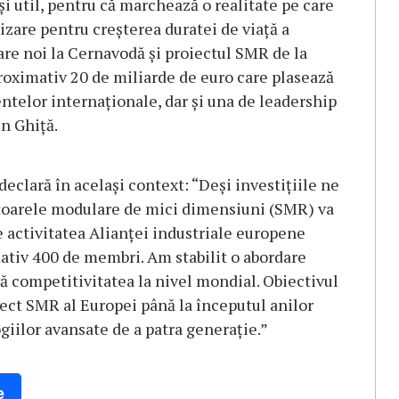
 util, pentru că marchează o realitate pe care
zare pentru creșterea duratei de viață a
eare noi la Cernavodă și proiectul SMR de la
roximativ 20 de miliarde de euro care plasează
telor internaționale, dar și una de leadership
n Ghiță.
clară în același context: “Deși investițiile ne
ctoarele modulare de mici dimensiuni (SMR) va
pe activitatea Alianței industriale europene
ativ 400 de membri. Am stabilit o abordare
ă competitivitatea la nivel mondial. Obiectivul
iect SMR al Europei până la începutul anilor
giilor avansate de a patra generație.”
e