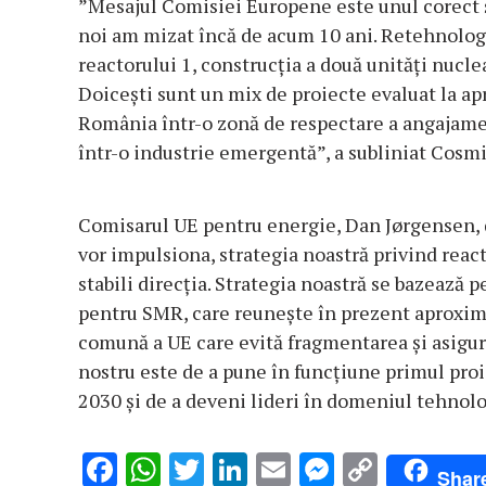
”Mesajul Comisiei Europene este unul corect și
noi am mizat încă de acum 10 ani. Retehnologi
reactorului 1, construcția a două unități nucl
Doicești sunt un mix de proiecte evaluat la ap
România într-o zonă de respectare a angajamen
într-o industrie emergentă”, a subliniat Cosmi
Comisarul UE pentru energie, Dan Jørgensen, de
vor impulsiona, strategia noastră privind rea
stabili direcția. Strategia noastră se bazează 
pentru SMR, care reunește în prezent aproxim
comună a UE care evită fragmentarea și asigur
nostru este de a pune în funcțiune primul pro
2030 și de a deveni lideri în domeniul tehnolo
F
W
T
Li
E
M
C
Shar