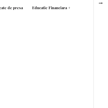
ate de presa
Educatie Financiara
+