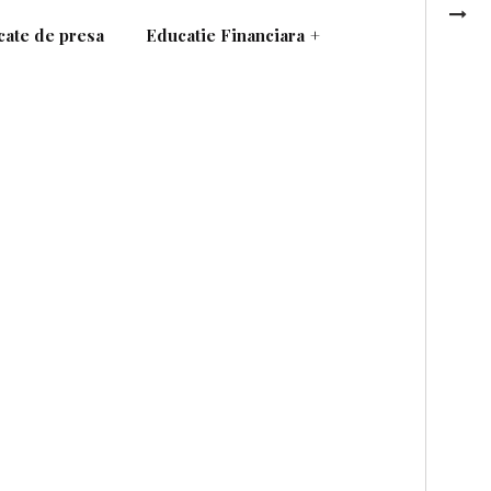
ate de presa
Educatie Financiara
+