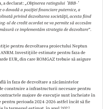
 a declarat: „
Obținerea ratingului ‘BBB-‘
 o dovadă a poziției financiare puternice, a
linată privind dezvoltarea societății, acesta fiind
ting-ul de credit acordat ne va permite să accesăm
e măsură ce implementăm strategia de dezvoltare
”.
estiție pentru dezvoltarea proiectului Neptun
 ANRM. Investițiile estimate pentru faza de
liarde EUR, din care ROMGAZ trebuie să asigure
lă în faza de dezvoltare a zăcămintelor
de construire a infrastructurii necesare pentru
 Contractele majore de execuție sunt încheiate în
pentru perioada 2024-2026 astfel încât să fie
e la termenul estimat, în anul 2027.