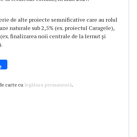
ie de alte proiecte semnificative care au rolul
aze naturale sub 2,5% (ex. proiectul Caragele),
ex. finalizarea noii centrale de la Iernut și
.
e
de carte cu
legătura permanentă
.