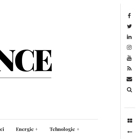
Facebook
Twitter
Linkedin
Instagram
Youtube
Feed
Mail
Căutare
ci
Energie
+
Tehnologie
+