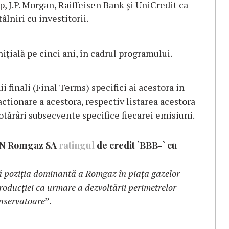
, J.P. Morgan, Raiffeisen Bank și UniCredit ca
âlniri cu investitorii.
țială pe cinci ani, în cadrul programului.
i finali (Final Terms) specifici ai acestora in
tionare a acestora, respectiv listarea acestora
otărâri subsecvente specifice fiecarei emisiuni.
SNGN Romgaz SA
ratingul
de credit `BBB-` cu
tă poziția dominantă a Romgaz în piața gazelor
roducției ca urmare a dezvoltării perimetrelor
onservatoare
”.