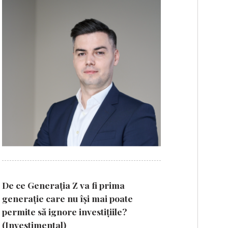
De ce Generația Z va fi prima
generație care nu își mai poate
permite să ignore investițiile?
(Investimental)