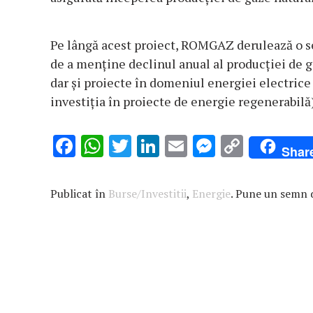
Pe lângă acest proiect, ROMGAZ derulează o ser
de a menține declinul anual al producției de g
dar și proiecte în domeniul energiei electrice (
investiția în proiecte de energie regenerabilă)
F
W
T
Li
E
M
C
Shar
ac
h
w
n
m
es
o
e
at
it
k
ai
se
p
Publicat în
Burse/Investitii
,
Energie
. Pune un semn 
b
s
te
e
l
n
y
o
A
r
dI
g
Li
o
p
n
er
n
k
p
k