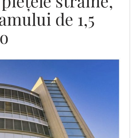
piețele străine,
amului de 1,5
ro