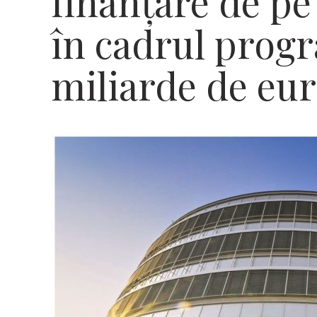
finanțare de pe 
în cadrul progr
miliarde de eu