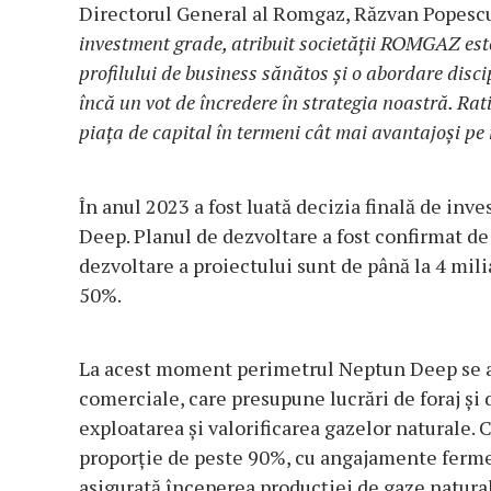
Directorul General al Romgaz, Răzvan Popescu,
investment grade, atribuit societății ROMGAZ este
profilului de business sănătos și o abordare discip
încă un vot de încredere în strategia noastră. Ra
piața de capital în termeni cât mai avantajoși p
În anul 2023 a fost luată decizia finală de inv
Deep. Planul de dezvoltare a fost confirmat de
dezvoltare a proiectului sunt de până la 4 mi
50%.
La acest moment perimetrul Neptun Deep se af
comerciale, care presupune lucrări de foraj și 
exploatarea și valorificarea gazelor naturale.
proporție de peste 90%, cu angajamente ferme 
asigurată începerea producției de gaze natural