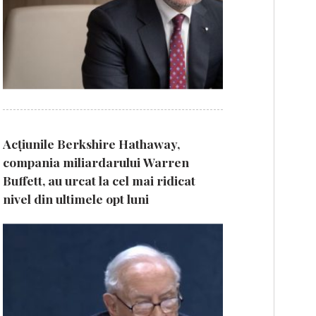
Acțiunile Berkshire Hathaway,
compania miliardarului Warren
Buffett, au urcat la cel mai ridicat
nivel din ultimele opt luni