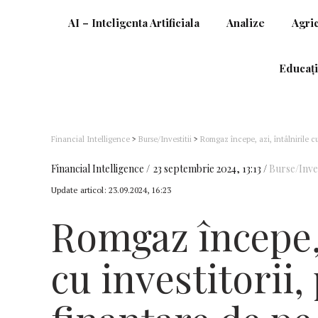
AI – Inteligenta Artificiala
Analize
Agri
Educați
Financial Intelligence
>
Burse/Investitii
>
Romgaz începe, azi, întâlnirile cu
programului de 1,5 miliarde de euro
Financial Intelligence
23 septembrie 2024, 13:13
Burse/Inves
Update articol:
23.09.2024, 16:23
Romgaz începe, 
cu investitorii,