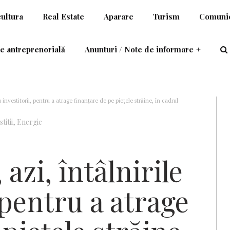
cultura
Real Estate
Aparare
Turism
Comunic
e antreprenorială
Anunturi / Note de informare
+
 investitorii, pentru a atrage finanțare de pe piețele străine, în cadrul
titii
,
Energie
azi, întâlnirile
 pentru a atrage