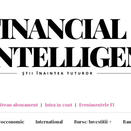
Vreau abonament
|
Intra in cont
|
Evenimentele FI
roeconomie
International
Burse/Investitii
+
Ban