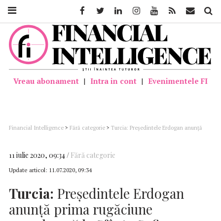
Facebook
Twitter
Linkedin
Instagram
Youtube
Feed
Mail
Căutar
Vreau abonament
|
Intra in cont
|
Evenimentele FI
Financial Intelligence
>
Fără categorie
>
Turcia: Preşedintele Erdogan anunţă
prima rugăciune musulmană la Sfânta Sofia pe 24 iulie
11 iulie 2020, 09:34
Fără categorie
Update articol:
11.07.2020, 09:34
Turcia:
Preşedintele Erdogan
anunţă prima rugăciune