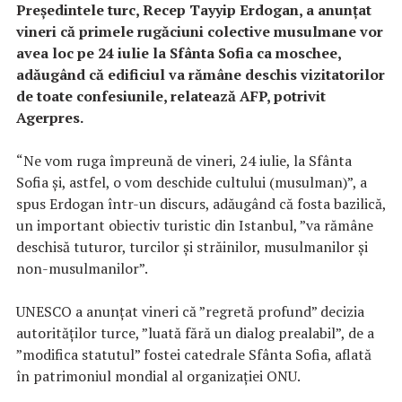
Preşedintele turc, Recep Tayyip Erdogan, a anunţat
vineri că primele rugăciuni colective musulmane vor
avea loc pe 24 iulie la Sfânta Sofia ca moschee,
adăugând că edificiul va rămâne deschis vizitatorilor
de toate confesiunile, relatează AFP, potrivit
Agerpres.
“Ne vom ruga împreună de vineri, 24 iulie, la Sfânta
Sofia şi, astfel, o vom deschide cultului (musulman)”, a
spus Erdogan într-un discurs, adăugând că fosta bazilică,
un important obiectiv turistic din Istanbul, ”va rămâne
deschisă tuturor, turcilor şi străinilor, musulmanilor şi
non-musulmanilor”.
UNESCO a anunţat vineri că ”regretă profund” decizia
autorităţilor turce, ”luată fără un dialog prealabil”, de a
”modifica statutul” fostei catedrale Sfânta Sofia, aflată
în patrimoniul mondial al organizaţiei ONU.