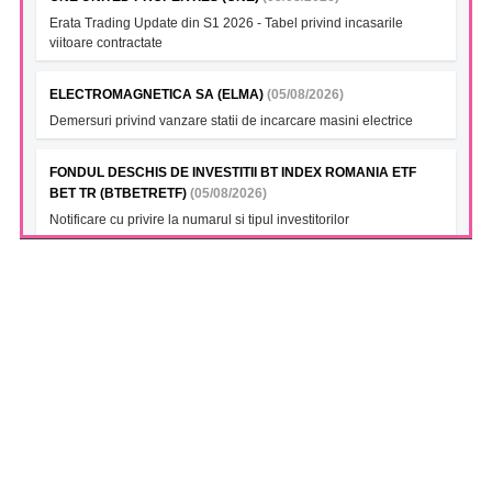
Erata Trading Update din S1 2026 - Tabel privind incasarile
viitoare contractate
ELECTROMAGNETICA SA (ELMA)
(05/08/2026)
Demersuri privind vanzare statii de incarcare masini electrice
FONDUL DESCHIS DE INVESTITII BT INDEX ROMANIA ETF
BET TR (BTBETRETF)
(05/08/2026)
Notificare cu privire la numarul si tipul investitorilor
FONDUL DESCHIS DE INVESTITII ETF ENERGIE PATRIA-
TRADEVILLE (PTENGETF)
(05/08/2026)
Notificare cu privire la numarul si tipul investitorilor
FONDUL DESCHIS DE INVESTITII ETF BET PATRIA-
TRADEVILLE (TVBETETF)
(05/08/2026)
Notificare cu privire la numarul si tipul investitorilor