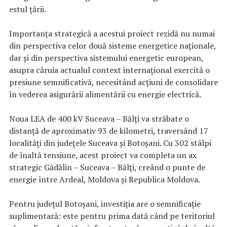
estul țării.
Importanța strategică a acestui proiect rezidă nu numai
din perspectiva celor două sisteme energetice naționale,
dar și din perspectiva sistemului energetic european,
asupra căruia actualul context internațional exercită o
presiune semnificativă, necesitând acțiuni de consolidare
în vederea asigurării alimentării cu energie electrică.
Noua LEA de 400 kV Suceava – Bălți va străbate o
distanță de aproximativ 93 de kilometri, traversând 17
localități din județele Suceava și Botoșani. Cu 302 stâlpi
de înaltă tensiune, acest proiect va completa un ax
strategic Gădălin – Suceava – Bălți, creând o punte de
energie între Ardeal, Moldova și Republica Moldova.
Pentru județul Botoșani, investiția are o semnificație
suplimentară: este pentru prima dată când pe teritoriul