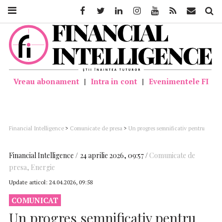
Facebook
Twitter
Linkedin
Instagram
Youtube
Feed
Mail
Căutar
Vreau abonament
|
Intra in cont
|
Evenimentele FI
Financial Intelligence
>
Comunicate de presa
>
Un progres semnificativ pentru
Transelectrica în realizarea unei noi interconexiuni cu Republica Moldova și
închiderea Inelului de 400 kV în zona de nord
Financial Intelligence
24 aprilie 2026, 09:57
Comunicate de
presa
,
Energie
Update articol:
24.04.2026, 09:58
COMUNICAT
Un progres semnificativ pentru