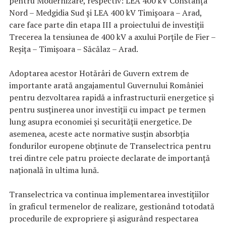
pentru Modernizare, respectiv: LEA 400 kV Constanța
Nord – Medgidia Sud și LEA 400 kV Timișoara – Arad,
care face parte din etapa III a proiectului de investiții
Trecerea la tensiunea de 400 kV a axului Porțile de Fier –
Reșița – Timișoara – Săcălaz – Arad.
Adoptarea acestor Hotărâri de Guvern extrem de
importante arată angajamentul Guvernului României
pentru dezvoltarea rapidă a infrastructurii energetice și
pentru susținerea unor investiții cu impact pe termen
lung asupra economiei și securității energetice. De
asemenea, aceste acte normative susțin absorbția
fondurilor europene obținute de Transelectrica pentru
trei dintre cele patru proiecte declarate de importanță
națională în ultima lună.
Transelectrica va continua implementarea investițiilor
în graficul termenelor de realizare, gestionând totodată
procedurile de expropriere și asigurând respectarea