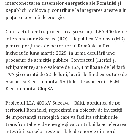
interconectarea sistemelor energetice ale României și
Republicii Moldova și contribuie la integrarea acesteia în
piața europeană de energie.
Contractul pentru proiectarea și execuția LEA 400 kV de
interconexiune Suceava (RO) – Republica Moldova (MD)
pentru porțiunea de pe teritoriul României a fost
încheiat în luna martie 2025, în urma derulării unei
proceduri de achiziție publice. Contractul (lucrări și
echipamente) are o valoare de 133,4 milioane de lei fără
TVA și o durată de 52 de luni, lucrările fiind executate de
Asocierea Electromontaj SA (lider de asociere) – ELM
Electromontaj Cluj SA.
Proiectul LEA 400 kV Suceava – Bălți, porțiunea de pe
teritoriul României, reprezintă un obiectiv de investiții
de importanță strategică care va facilita schimburile
transfrontaliere de energie și va contribui la accelerarea
integrării surselor regenerabile de energie din nord-