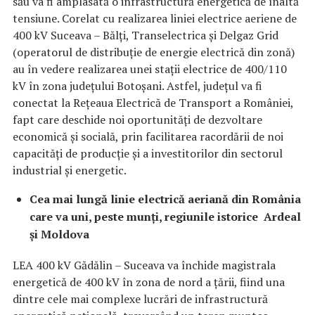
său va fi amplasată o infrastructură energetică de înaltă
tensiune. Corelat cu realizarea liniei electrice aeriene de
400 kV Suceava – Bălți, Transelectrica și Delgaz Grid
(operatorul de distribuție de energie electrică din zonă)
au în vedere realizarea unei stații electrice de 400/110
kV în zona județului Botoșani. Astfel, județul va fi
conectat la Rețeaua Electrică de Transport a României,
fapt care deschide noi oportunități de dezvoltare
economică și socială, prin facilitarea racordării de noi
capacități de producție și a investitorilor din sectorul
industrial și energetic.
Cea mai lungă linie electrică aeriană din România
care va uni, peste munți, regiunile istorice Ardeal
și Moldova
LEA 400 kV Gădălin – Suceava va închide magistrala
energetică de 400 kV în zona de nord a țării, fiind una
dintre cele mai complexe lucrări de infrastructură