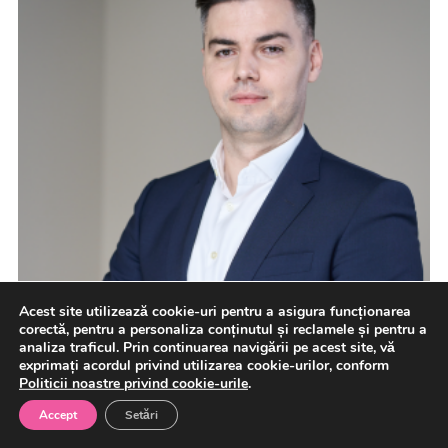
Acest site utilizează cookie-uri pentru a asigura funcționarea
corectă, pentru a personaliza conținutul și reclamele și pentru a
analiza traficul. Prin continuarea navigării pe acest site, vă
exprimați acordul privind utilizarea cookie-urilor, conform
Dobânzi de până la 7,50% la ediția FIDELIS din
Politicii noastre privind cookie-urile
.
luna august (MFP)
Accept
Setări