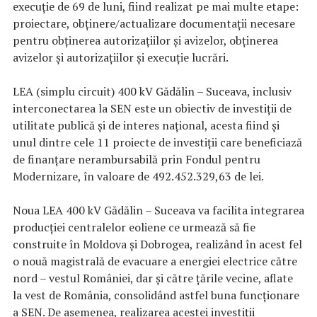
execuție de 69 de luni, fiind realizat pe mai multe etape:
proiectare, obținere/actualizare documentații necesare
pentru obținerea autorizațiilor și avizelor, obținerea
avizelor și autorizațiilor și execuție lucrări.
LEA (simplu circuit) 400 kV Gădălin – Suceava, inclusiv
interconectarea la SEN este un obiectiv de investiții de
utilitate publică și de interes național, acesta fiind și
unul dintre cele 11 proiecte de investiții care beneficiază
de finanțare nerambursabilă prin Fondul pentru
Modernizare, în valoare de 492.452.329,63 de lei.
Noua LEA 400 kV Gădălin – Suceava va facilita integrarea
producției centralelor eoliene ce urmează să fie
construite în Moldova și Dobrogea, realizând în acest fel
o nouă magistrală de evacuare a energiei electrice către
nord – vestul României, dar și către țările vecine, aflate
la vest de România, consolidând astfel buna funcționare
a SEN. De asemenea, realizarea acestei investiții