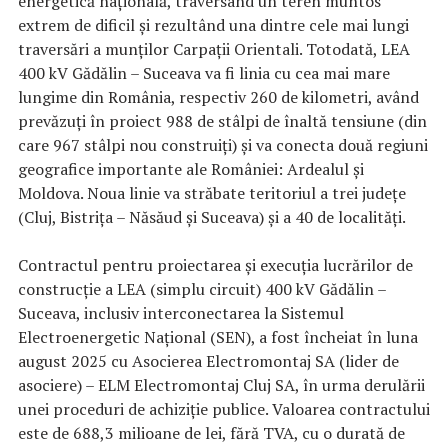
energetică națională, traversând un teren muntos
extrem de dificil și rezultând una dintre cele mai lungi
traversări a munţilor Carpaţii Orientali. Totodată, LEA
400 kV Gădălin – Suceava va fi linia cu cea mai mare
lungime din România, respectiv 260 de kilometri, având
prevăzuți în proiect 988 de stâlpi de înaltă tensiune (din
care 967 stâlpi nou construiți) și va conecta două regiuni
geografice importante ale României: Ardealul și
Moldova. Noua linie va străbate teritoriul a trei județe
(Cluj, Bistrița – Năsăud și Suceava) și a 40 de localități.
Contractul pentru proiectarea și execuția lucrărilor de
construcție a LEA (simplu circuit) 400 kV Gădălin –
Suceava, inclusiv interconectarea la Sistemul
Electroenergetic Național (SEN), a fost încheiat în luna
august 2025 cu Asocierea Electromontaj SA (lider de
asociere) – ELM Electromontaj Cluj SA, în urma derulării
unei proceduri de achiziție publice. Valoarea contractului
este de 688,3 milioane de lei, fără TVA, cu o durată de