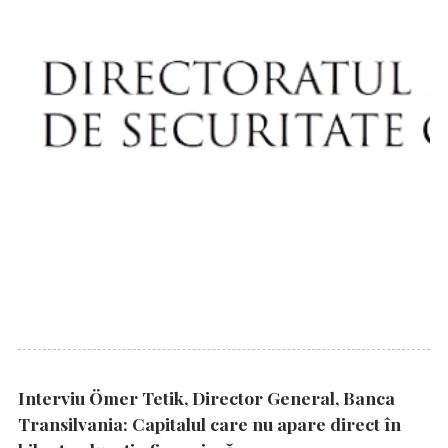
Interviu Ömer Tetik, Director General, Banca
Transilvania: Capitalul care nu apare direct în