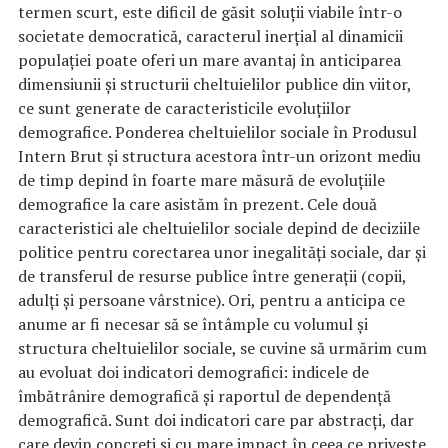
termen scurt, este dificil de găsit soluţii viabile într-o
societate democratică, caracterul inerţial al dinamicii
populaţiei poate oferi un mare avantaj în anticiparea
dimensiunii şi structurii cheltuielilor publice din viitor,
ce sunt generate de caracteristicile evoluţiilor
demografice. Ponderea cheltuielilor sociale în Produsul
Intern Brut şi structura acestora într-un orizont mediu
de timp depind în foarte mare măsură de evoluţiile
demografice la care asistăm în prezent. Cele două
caracteristici ale cheltuielilor sociale depind de deciziile
politice pentru corectarea unor inegalităţi sociale, dar şi
de transferul de resurse publice între generaţii (copii,
adulţi şi persoane vârstnice). Ori, pentru a anticipa ce
anume ar fi necesar să se întâmple cu volumul şi
structura cheltuielilor sociale, se cuvine să urmărim cum
au evoluat doi indicatori demografici: indicele de
îmbătrânire demografică şi raportul de dependenţă
demografică. Sunt doi indicatori care par abstracţi, dar
care devin concreţi şi cu mare impact în ceea ce priveşte