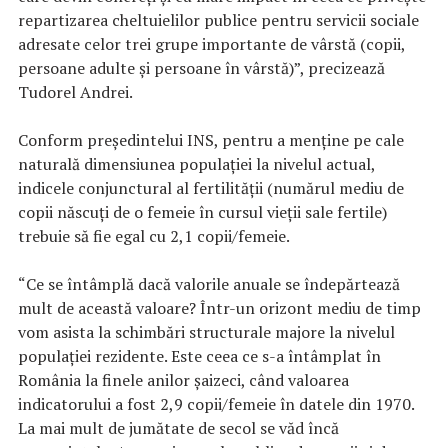
repartizarea cheltuielilor publice pentru servicii sociale
adresate celor trei grupe importante de vârstă (copii,
persoane adulte şi persoane în vârstă)”, precizează
Tudorel Andrei.
Conform preşedintelui INS, pentru a menţine pe cale
naturală dimensiunea populaţiei la nivelul actual,
indicele conjunctural al fertilităţii (numărul mediu de
copii născuţi de o femeie în cursul vieţii sale fertile)
trebuie să fie egal cu 2,1 copii/femeie.
“Ce se întâmplă dacă valorile anuale se îndepărtează
mult de această valoare? Într-un orizont mediu de timp
vom asista la schimbări structurale majore la nivelul
populaţiei rezidente. Este ceea ce s-a întâmplat în
România la finele anilor şaizeci, când valoarea
indicatorului a fost 2,9 copii/femeie în datele din 1970.
La mai mult de jumătate de secol se văd încă