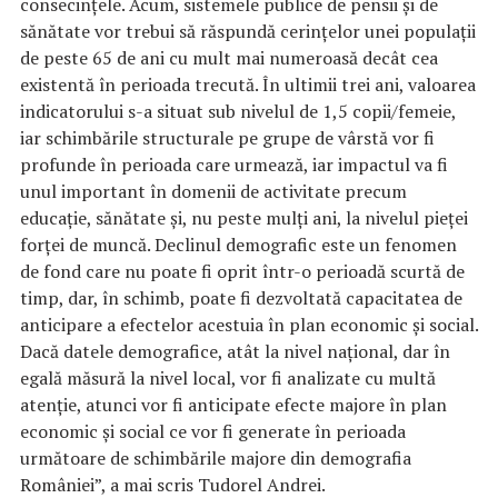
consecinţele. Acum, sistemele publice de pensii şi de
sănătate vor trebui să răspundă cerinţelor unei populaţii
de peste 65 de ani cu mult mai numeroasă decât cea
existentă în perioada trecută. În ultimii trei ani, valoarea
indicatorului s-a situat sub nivelul de 1,5 copii/femeie,
iar schimbările structurale pe grupe de vârstă vor fi
profunde în perioada care urmează, iar impactul va fi
unul important în domenii de activitate precum
educaţie, sănătate şi, nu peste mulţi ani, la nivelul pieţei
forţei de muncă. Declinul demografic este un fenomen
de fond care nu poate fi oprit într-o perioadă scurtă de
timp, dar, în schimb, poate fi dezvoltată capacitatea de
anticipare a efectelor acestuia în plan economic şi social.
Dacă datele demografice, atât la nivel naţional, dar în
egală măsură la nivel local, vor fi analizate cu multă
atenţie, atunci vor fi anticipate efecte majore în plan
economic şi social ce vor fi generate în perioada
următoare de schimbările majore din demografia
României”, a mai scris Tudorel Andrei.