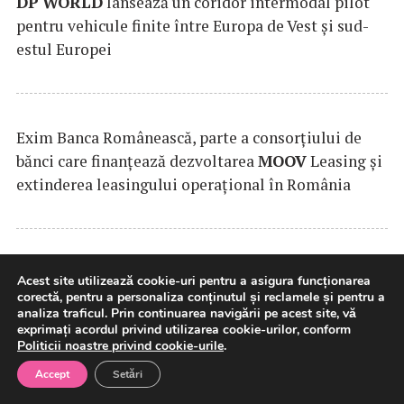
DP
WORLD
lansează un coridor intermodal pilot
pentru vehicule finite între Europa de Vest și sud-
estul Europei
Exim Banca Românească, parte a consorțiului de
bănci care finanțează dezvoltarea
MOOV
Leasing și
extinderea leasingului operațional în România
SAMEDAY
anunță finalizarea tranzacției de
Acest site utilizează cookie-uri pentru a asigura funcționarea
achiziție a Cargus
corectă, pentru a personaliza conținutul și reclamele și pentru a
analiza traficul. Prin continuarea navigării pe acest site, vă
exprimați acordul privind utilizarea cookie-urilor, conform
Politicii noastre privind cookie-urile
.
Accept
Setări
Testele asupra aplicaţiei e-Terra, în infrastructura