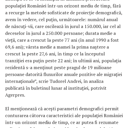
populaţiei României într-un orizont mediu de timp, fără
a recurge la metode sofisticate de proiecţie demografică,
avem în vedere, cel puţin, următoarele: numărul anual
de născuţi-vii, care oscilează în jurul a 150.000, iar cel al
deceselor în jurul a 250.000 persoane; durata medie a
vieţii, care a crescut la peste 77 ani (în anul 1990 a fost
69,6 ani); vârsta medie a mamei la prima naştere a
crescut la peste 27,6 ani, în timp ce la începutul
tranziţiei era puţin peste 22 ani; în ultimii ani, populaţia
rezidentă s-a menţinut peste pragul de 19 milioane
persoane datorită fluxurilor anuale pozitive ale migraţiei
internaţionale”, scrie Tudorel Andrei, în analiza
publicată în buletinul lunar al instituţiei, potrivit
Agerpres.
El menţionează că aceşti parametri demografici permit
conturarea câtorva caracteristici ale populaţiei României
într-un orizont mediu de timp, ce ar putea fi rezumate