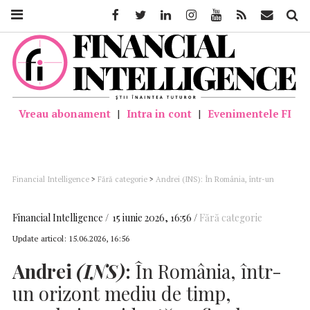
Facebook
Twitter
Linkedin
Instagram
Youtube
Feed
Mail
Căutar
Vreau abonament
|
Intra in cont
|
Evenimentele FI
Financial Intelligence
>
Fără categorie
>
Andrei (INS): În România, într-un
orizont mediu de timp, populaţia rezidentă va fi sub pragul de 19 milioane şi mai
îmbătrânită decât în prezent
Financial Intelligence
15 iunie 2026, 16:56
Fără categorie
Update articol:
15.06.2026, 16:56
Andrei
(INS)
:
În România, într-
un orizont mediu de timp,