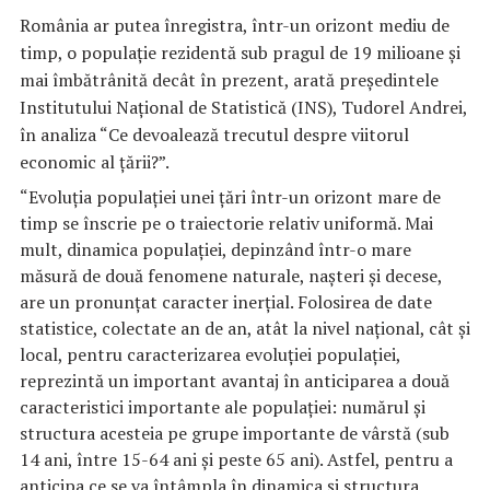
România ar putea înregistra, într-un orizont mediu de
timp, o populaţie rezidentă sub pragul de 19 milioane şi
mai îmbătrânită decât în prezent, arată preşedintele
Institutului Naţional de Statistică (INS), Tudorel Andrei,
în analiza “Ce devoalează trecutul despre viitorul
economic al ţării?”.
“Evoluţia populaţiei unei ţări într-un orizont mare de
timp se înscrie pe o traiectorie relativ uniformă. Mai
mult, dinamica populaţiei, depinzând într-o mare
măsură de două fenomene naturale, naşteri şi decese,
are un pronunţat caracter inerţial. Folosirea de date
statistice, colectate an de an, atât la nivel naţional, cât şi
local, pentru caracterizarea evoluţiei populaţiei,
reprezintă un important avantaj în anticiparea a două
caracteristici importante ale populaţiei: numărul şi
structura acesteia pe grupe importante de vârstă (sub
14 ani, între 15-64 ani şi peste 65 ani). Astfel, pentru a
anticipa ce se va întâmpla în dinamica şi structura