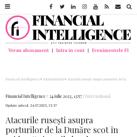
Facebook
Twitter
Linkedin
Instagram
Youtube
Feed
Mail
Căutar
Vreau abonament
|
Intra in cont
|
Evenimentele FI
Financial Intelligence
>
International
>
Atacurile ruseşti asupra porturilor de la
Dunăre scot în evidenţă riscurile la adresa ultimei rute de export a Ucrainei
Financial Intelligence
24 iulie 2023, 13:57
International
Update articol:
24.07.2023, 13:57
Atacurile ruseşti asupra
porturilor de la Dunăre scot în