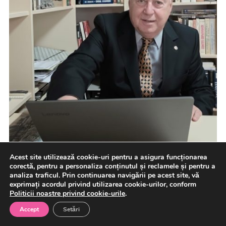
Acest site utilizează cookie-uri pentru a asigura funcționarea
corectă, pentru a personaliza conținutul și reclamele și pentru a
analiza traficul. Prin continuarea navigării pe acest site, vă
În secolul XXI, avantajul strategic nu va aparține
exprimați acordul privind utilizarea cookie-urilor, conform
Politicii noastre privind cookie-urile
.
armatei care dispune de cea mai performantă
tehnologie, ci ecosistemului […]
Accept
Setări