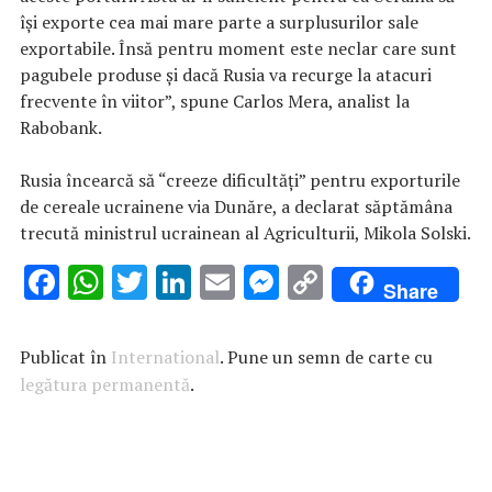
îşi exporte cea mai mare parte a surplusurilor sale
exportabile. Însă pentru moment este neclar care sunt
pagubele produse şi dacă Rusia va recurge la atacuri
frecvente în viitor”, spune Carlos Mera, analist la
Rabobank.
Rusia încearcă să “creeze dificultăţi” pentru exporturile
de cereale ucrainene via Dunăre, a declarat săptămâna
trecută ministrul ucrainean al Agriculturii, Mikola Solski.
F
W
T
Li
E
M
C
Share
ac
h
w
n
m
es
o
e
at
it
k
ai
se
p
Publicat în
International
. Pune un semn de carte cu
b
s
te
e
l
n
y
legătura permanentă
.
o
A
r
dI
g
Li
o
p
n
er
n