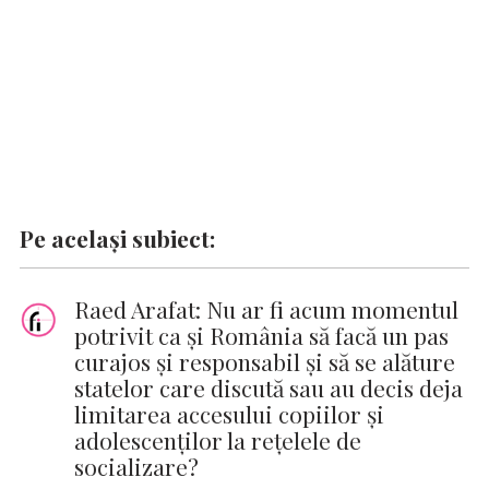
k
p
k
Pe același subiect:
Raed Arafat: Nu ar fi acum momentul
potrivit ca şi România să facă un pas
curajos şi responsabil şi să se alăture
statelor care discută sau au decis deja
limitarea accesului copiilor şi
adolescenţilor la reţelele de
socializare?