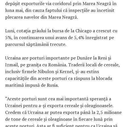
depăşit exporturile via coridorul prin Marea Neagră în
luna mai, din cauza faptului că inspecţiile au încetinit
plecarea navelor din Marea Neagră.
Luni, cotaţia grâului la bursa de la Chicago a crescut cu
5%, în continuarea unui avans de 5,4% înregistrat pe
parcursul săptămânii trecute.
Ucraina are porturi importante pe Dunăre la Reni şi
Izmail, pe graniţa cu România. Traderii locali de cereale,
inclusiv firmele Nibulon şi Kernel, şi-au extins
capacităţile din aceste porturi ca răspuns la blocada
maritimă impusă de Rusia.
“Aceste porturi sunt cea mai importantă speranţă a
Ucrainei pentru a-şi exporta cereale şi oleaginoasele.
Credem că Ucraina ar putea exporta până la 2,5 milioane
de tone de cereale şi oleaginoase în fiecare lună prin
aceste porturi. Asta ar fi suficient pentru ca Ucraina să