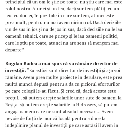
principiul că un om le știe pe toate, nu știu care mai este
rolul nostru. Atunci și un leu, dacă suntem plătiți cu un
leu, cu doi lei, în pozitiile în care suntem, atunci este
prea mult, pentru nu mai avem niciun rol. Dacă deciziile
vin de sus în jos și nu de jos în sus, dacă deciziile nu le iau
oamenii tehnici, care se pricep și le iau oamenii politici,
care le știu pe toate, atunci nu are sens să mergem mai
departe.”
Bogdan Badea a mai spus că va rămâne director de
investiții: “
Eu astăzi sunt director de investiții și așa voi
rămâne. Avem prea multe proiecte în derulare, este prea
multă muncă depusă pentru a da cu piciorul eforturilor
pe care colegii le-au făcut. Și cred că, dacă acesta este
prețul… să putem crește salariile unor sute de oameni la
Reșița, să putem crește salariile la Hidroserv, să putem
angaja oameni care ne sunt absolut necesari… Avem
nevoie de forță de muncă locală pentru a duce la
îndeplinire planul de investiții pe care astăzi îl avem în