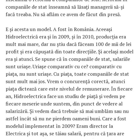
companiile de stat înseamnă să lăsați managerii să-și
facă treaba. Nu să aflăm ce avem de făcut din presă.
E și acesta un model. A fost în România. Aceeași
Hidroelectrică era și în 2009, și în 2010, producția era
mult mai mare, dar nu știu dacă făceam 100 de mii de lei
profit și era căpușată din toate direcțiile. Și același model
era și atunci. Se spune că în companiile de stat, salariile
sunt uriașe. Uriașe comparativ cu ce? comparativ cu
piața, nu sunt uriașe. Cu piața, toate companiile de stat
sunt mult mai jos. Vrem o concurență corectă, atunci
piața dictează care este nivelul de remunerare. În fiecare
an, Hidroelectrica face un studiu de piață și vedem pe
fiecare meserie unde suntem, din punct de vedere al
salarizării. Și vedem dacă trebuie să mai umblăm sau nu
astfel încât să nu ne pierdem oameni buni. Care a fost
modelul implementat în 2009? Eram director la
Electrica și tot așa, se tăiau salarii, pentru că țara are