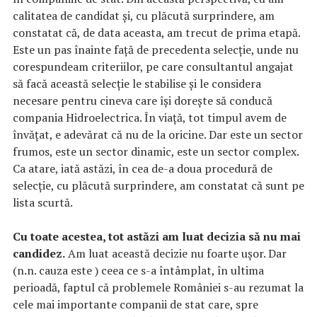
calitatea de candidat și, cu plăcută surprindere, am
constatat că, de data aceasta, am trecut de prima etapă.
Este un pas înainte față de precedenta selecție, unde nu
corespundeam criteriilor, pe care consultantul angajat
să facă această selecție le stabilise și le considera
necesare pentru cineva care își dorește să conducă
compania Hidroelectrica. În viață, tot timpul avem de
învățat, e adevărat că nu de la oricine. Dar este un sector
frumos, este un sector dinamic, este un sector complex.
Ca atare, iată astăzi, în cea de-a doua procedură de
selecție, cu plăcută surprindere, am constatat că sunt pe
lista scurtă.
Cu toate acestea, tot astăzi am luat decizia să nu mai
candidez.
Am luat această decizie nu foarte ușor. Dar
(n.n. cauza este ) ceea ce s-a întâmplat, în ultima
perioadă, faptul că problemele României s-au rezumat la
cele mai importante companii de stat care, spre