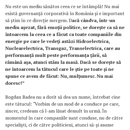
Nu este un mediu sănătos ceea ce se întâmplă! Nu mai
există guvernanță corporativă în România și e important
să știm în ce direcție mergem. D
acă cândva, într-un
mediu așezat, fără emoții politice, se dorește ca să ne
întoarcem la ceea ce a făcut ca toate companiile din
energie pe care le vedeți astăzi Hidroelectrica,
Nuclearelectrica, Transgaz, Transelectrica, care au
performanță mult peste performanța țării, să
rămână așa, atunci stăm la masă. Dacă se dorește să
ne întoarcem la tătucul care le știe pe toate și ne
spune ce avem de făcut: Nu, mulțumesc. Nu mai
doresc!”
Bogdan Badea nu a dorit să dea un nume, întrebat cine
este tătucul:
“
Vorbim de un mod de a conduce pe care,
sincer, credeam că l-am lăsat demult în urmă. În
momentul în care companiile sunt conduse, nu de către
specialiști, ci de către politicieni, atunci să-și asume