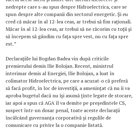
nedrepte care s-au spus despre Hidroelectrica, care se
spun despre alte companii din sectorul energetic. Și eu
cred că măcar în al 12-lea ceas, ar trebui să fim raționali.
Măcar în al 12-lea ceas, ar trebui să ne răcorim cu toții și
să începem să gândim cu fața spre vest, nu cu fața spre
est. ”
Declarațiile lui Bogdan Badea vin după criticile
premierului demis Ilie Bolojan. Recent, ministrul
interimar demis al Energiei, Ilie Bolojan, a luat în
colimator Hidroelectrica, pe care a acuzat-o că preferă
să facă profit, în loc de investiții, a amenințat că nu îi va
aproba bugetul dacă nu își asumă ținte legate de stocare,
iar apoi a spus că AGA îl va demite pe președintele CS,
suspect într-un dosar penal, toate aceste declarații
încâlcând guvernanța corporativă și regulile de
comunicare cu privire la o companie listată.