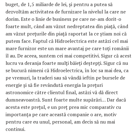
buget, de 1,5 miliarde de lei, și pentru a putea să
dezvoltăm activitatea de furnizare la nivelul la care ne
dorim. Este o linie de business pe care ne-am dorit-o
foarte mult, când am văzut nedreptatea din piață, când
am văzut prețurile din piață raportat la ce știam noi că
putem face. Faptul că Hidroelectrica este astăzi cel mai
mare furnizor este un mare avantaj pe care toți românii
îl au. De aceea, suntem cei mai competitivi. Sigur că acest
lucru va deranja foarte mulți băieți deștepți. Sigur că nu
se bucură nimeni că Hidroelectrica, în loc sa mai dea, ca
pe vremuri, la traderi sau să vândă ieftin pe bursele de
energie și să fie revândută energia la prețuri
astronomice către clientul final, astăzi vă dă direct
dumneavoastră. Sunt foarte multe supărări… Dar dacă
acesta este prețul, e un preț prea mic comparativ cu
importanța pe care această companie o are, motiv
pentru care eu unul, personal, am decis să nu mai
continui.