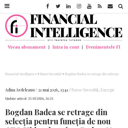
Facebook
Twitter
Linkedin
Instagram
Youtube
Feed
Mail
Căutar
Vreau abonament
|
Intra in cont
|
Evenimentele FI
Financial Intelligence
>
Burse/Investitii
>
Bogdan Badea se retrage din selecția
pentru funcția de nou CEO Hidroelectrica; Badea: Nu putem accepta să fim
tăvăliți, hărțuiți de un decident politic, care mută atenția de la problemele reale
ale României, tocmai către cele mai performante companii (VIDEO)
Adina Ardeleanu
21 mai 2026, 13:41
Burse/Investitii
,
Energie
Update articol:
21.05.2026, 16:21
Bogdan Badea se retrage din
selecția pentru funcția de nou