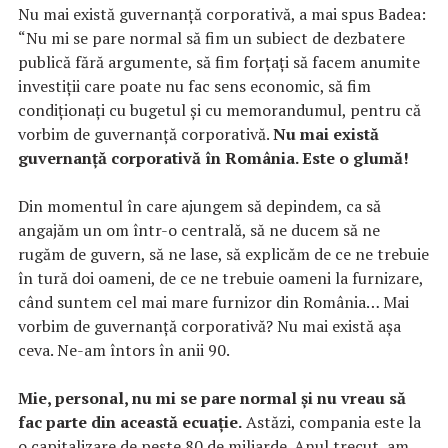
Nu mai există guvernanță corporativă, a mai spus Badea:
“
Nu mi se pare normal să fim un subiect de dezbatere
publică fără argumente, să fim forțați să facem anumite
investiții care poate nu fac sens economic, să fim
condiționați cu bugetul și cu memorandumul, pentru că
vorbim de guvernanță corporativă.
Nu mai există
guvernanță corporativă în România. Este o glumă!
Din momentul în care ajungem să depindem, ca să
angajăm un om într-o centrală, să ne ducem să ne
rugăm de guvern, să ne lase, să explicăm de ce ne trebuie
în tură doi oameni, de ce ne trebuie oameni la furnizare,
când suntem cel mai mare furnizor din România… Mai
vorbim de guvernanță corporativă? Nu mai există așa
ceva. Ne-am întors în anii 90.
Mie, personal, nu mi se pare normal și nu vreau să
fac parte din această ecuație.
Astăzi, compania este la
o capitalizare de peste 80 de miliarde. Anul trecut, am