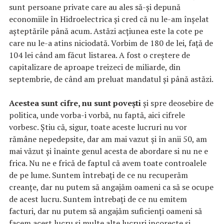
sunt persoane private care au ales să-și depună
economiile în Hidroelectrica și cred că nu le-am înșelat
așteptările până acum. Astăzi acțiunea este la cote pe
care nu le-a atins niciodată. Vorbim de 180 de lei, față de
104 lei când am făcut listarea. A fost o creștere de
capitalizare de aproape treizeci de miliarde, din
septembrie, de când am preluat mandatul și până astăzi.
Acestea sunt cifre, nu sunt povești
și spre deosebire de
politica, unde vorba-i vorbă, nu faptă, aici cifrele
vorbesc. Știu că, sigur, toate aceste lucruri nu vor
rămâne nepedepsite, dar am mai vazut și în anii 50, am
mai văzut și înainte genul acesta de abordare si nu ne e
frica. Nu ne e frică de faptul că avem toate controalele
de pe lume. Suntem întrebați de ce nu recuperăm
creanțe, dar nu putem să angajăm oameni ca să se ocupe
de acest lucru. Suntem întrebați de ce nu emitem
facturi, dar nu putem să angajăm suficienți oameni să
facem acest lucru și multe alte lucruri incorecte și