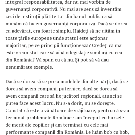
integral responsabilitatea, dar nu mai vorbim de
guvernanță corporativă. Nu mai are sens să inventăm
zeci de instituții plătite tot din banul public ca să
mimăm că facem guvernanță corporativă. Dacă se dorea
cu adevărat, era foarte simplu. Haideți să ne uităm în
toate țările europene unde statul este acționar
majoritar, pe ce principii funcționează? Credeți că mai
este vreun stat care să aibă o legislație similară cu cea
din România? Vă spun eu că nu. Și pot să vă dau
nenumărate exemple.
Dacă se dorea să se preia modelele din alte părți, dacă se
dorea să avem companii puternice, dacă se dorea să
avem companii care să fie jucători regionali, atunci se
putea face acest lucru. Nu s-a dorit, nu se dorește.
Constat că este o vânătoare de vrăjitoare, pentru că s-au
terminat problemele României: am început cu bursele
de merit ale copiilor și am terminat cu cele mai
performante companii din România. Le luăm bob cu bob,