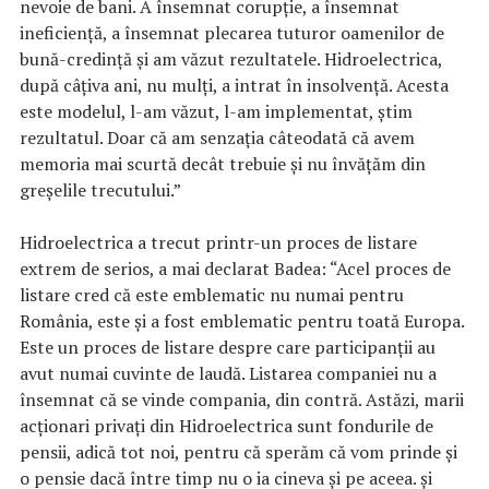
nevoie de bani. A însemnat corupție, a însemnat
ineficiență, a însemnat plecarea tuturor oamenilor de
bună-credință și am văzut rezultatele. Hidroelectrica,
după câțiva ani, nu mulți, a intrat în insolvență. Acesta
este modelul, l-am văzut, l-am implementat, știm
rezultatul. Doar că am senzația câteodată că avem
memoria mai scurtă decât trebuie și nu învățăm din
greșelile trecutului.”
Hidroelectrica a trecut printr-un proces de listare
extrem de serios, a mai declarat Badea: “Acel proces de
listare cred că este emblematic nu numai pentru
România, este și a fost emblematic pentru toată Europa.
Este un proces de listare despre care participanții au
avut numai cuvinte de laudă. Listarea companiei nu a
însemnat că se vinde compania, din contră. Astăzi, marii
acționari privați din Hidroelectrica sunt fondurile de
pensii, adică tot noi, pentru că sperăm că vom prinde și
o pensie dacă între timp nu o ia cineva și pe aceea. și