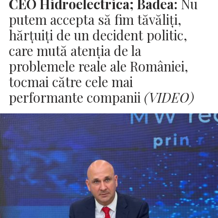
CEO
Hidroelectrica; Badea:
Nu
putem accepta să fim tăvăliți,
hărțuiți de un decident politic,
care mută atenția de la
problemele reale ale României,
tocmai către cele mai
performante companii
(VIDEO)