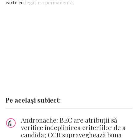
b
s
te
e
l
n
y
carte cu
legătura permanentă
.
o
A
r
dI
g
Li
o
p
n
er
n
k
p
k
Pe același subiect:
Andronache: BEC are atribuţii să
verifice îndeplinirea criteriilor de a
candida; CCR supraveghează buna