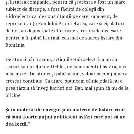
și listarea companiei, pentru că și acesta a fost un mare
subiect de discuție, a fost făcută de colegii din
Hidroelectrica, de consultanții pe care i-am avut, de
reprezentanții Fondului Proprietatea, care și ei, alături
de noi, au depus toate eforturile și resursele necesare
pentru a fi, până la urmă, cea mai de succes listare din
România.
De atunci până acum, acțiunile Hidroelectrica nu au
scăzut sub prețul de 104 lei, de la momentul listării, nici
măcar o zi. De atunci și până acum, valoarea companiei a
crescut continuu. Ca atare, spuneam că niciodată nu e
prea târziu să înveți lucruri noi. Dar, mai spun că nu de la
oricine.
Și în materie de energie și în materie de listări, cred
că sunt foarte puțini politicieni astăzi care pot să ne
dea lecții.”