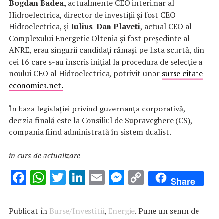
Bogdan Badea,
actualmente CEO interimar al
Hidroelectrica, director de investiții și fost CEO
Hidroelectrica, și
Iulius-Dan Plaveti
, actual CEO al
Complexului Energetic Oltenia și fost președinte al
ANRE,
erau singurii candidați rămași pe lista scurtă, din
cei 16 care s-au înscris inițial la procedura de selecție a
noului CEO al Hidroelectrica, potrivit unor
surse citate
economica.net.
În baza legislației privind guvernanța corporativă,
decizia finală este la Consiliul de Supraveghere (CS),
compania fiind administrată în sistem dualist.
in curs de actualizare
F
W
T
Li
E
M
C
Share
ac
h
w
n
m
es
o
e
at
it
k
ai
se
p
Publicat în
Burse/Investitii
,
Energie
. Pune un semn de