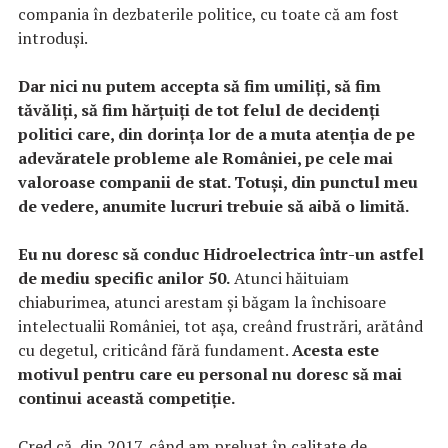
compania în dezbaterile politice, cu toate că am fost
introduși.
Dar nici nu putem accepta să fim umiliți, să fim
tăvăliți, să fim hărțuiți de tot felul de decidenți
politici care, din dorința lor de a muta atenția de pe
adevăratele probleme ale României, pe cele mai
valoroase companii de stat. Totuși, din punctul meu
de vedere, anumite lucruri trebuie să aibă o limită.
Eu nu doresc să conduc Hidroelectrica într-un astfel
de mediu specific anilor 50.
Atunci hăituiam
chiaburimea, atunci arestam și băgam la închisoare
intelectualii României, tot așa, creând frustrări, arătând
cu degetul, criticând fără fundament.
Acesta este
motivul pentru care eu personal nu doresc să mai
continui această competiție.
Cred că, din 2017, când am preluat în calitate de