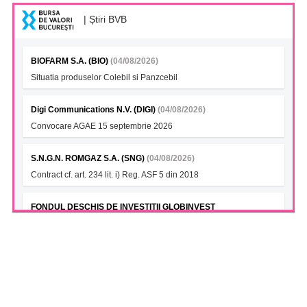
| Știri BVB
BIOFARM S.A. (BIO)
(04/08/2026)
Situatia produselor Colebil si Panzcebil
Digi Communications N.V. (DIGI)
(04/08/2026)
Convocare AGAE 15 septembrie 2026
S.N.G.N. ROMGAZ S.A. (SNG)
(04/08/2026)
Contract cf. art. 234 lit. i) Reg. ASF 5 din 2018
FONDUL DESCHIS DE INVESTITII GLOBINVEST
ENERGY&FINANCIALS ETF (GIBEFETF)
(04/08/2026)
Notificare cu privire la numarul si tipul investitorilor 31.07.2026
S.N. NUCLEARELECTRICA S.A. (SNN)
(04/08/2026)
Unitatea 2 CNE Cernavoda continua sa functioneze la capacitate
nominala