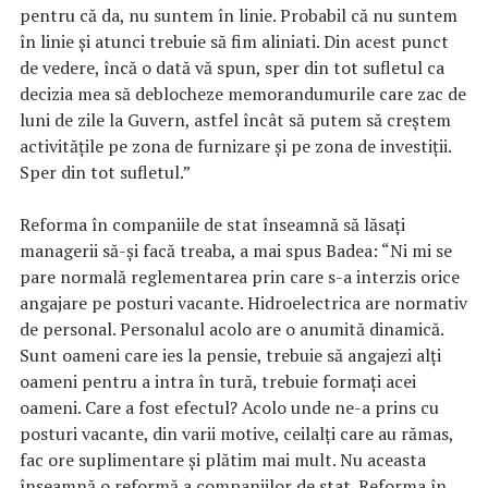
pentru că da, nu suntem în linie. Probabil că nu suntem
în linie și atunci trebuie să fim aliniati. Din acest punct
de vedere, încă o dată vă spun, sper din tot sufletul ca
decizia mea să deblocheze memorandumurile care zac de
luni de zile la Guvern, astfel încât să putem să creștem
activitățile pe zona de furnizare și pe zona de investiții.
Sper din tot sufletul.”
Reforma în companiile de stat înseamnă să lăsați
managerii să-și facă treaba, a mai spus Badea: “Ni mi se
pare normală reglementarea prin care s-a interzis orice
angajare pe posturi vacante. Hidroelectrica are normativ
de personal. Personalul acolo are o anumită dinamică.
Sunt oameni care ies la pensie, trebuie să angajezi alți
oameni pentru a intra în tură, trebuie formați acei
oameni. Care a fost efectul? Acolo unde ne-a prins cu
posturi vacante, din varii motive, ceilalți care au rămas,
fac ore suplimentare și plătim mai mult. Nu aceasta
înseamnă o reformă a companiilor de stat. Reforma în