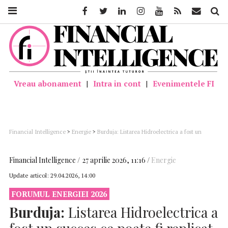
Facebook
Twitter
Linkedin
Instagram
Youtube
Feed
Mail
Căutar
Vreau abonament
|
Intra in cont
|
Evenimentele FI
Financial Intelligence
>
Energie
>
Burduja: Listarea Hidroelectrica a fost un
succes ce poate fi replicat prin listări secundare de companii care au o poveste de
spus – video
Financial Intelligence
27 aprilie 2026, 11:16
Energie
Update articol:
29.04.2026, 14:00
FORUMUL ENERGIEI 2026
Burduja:
Listarea Hidroelectrica a