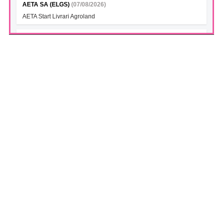
AETA SA (ELGS)
(07/08/2026)
AETA Start Livrari Agroland
INTERCAPITAL BET-TRN UCITS ETF (ICBETNETF)
(07/08/2026)
VAN la data 06.08.2026
INTERCAPITAL CROBEX10TR UCITS ETF (ICCROETF)
(07/08/2026)
VAN la data 06.08.2026