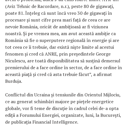
(Aviz Tehnic de Racordare, n.r.), peste 80 de gigawaţi,
poate 81. Înţeleg că sunt încă vreo 30 de gigawaţi în
procesare şi sunt cifre prea mari faţă de ceea ce are
nevoie România, oricât de ambiţioasă ar fi viziunea
noastră. Şi pe vremea mea, am avut această ambiţie ca
România să fie o superputere regională în energie şi are
tot ceea ce îi trebuie, dar există nişte limite al acestui
fenomen şi cred că ANRE, prin preşedintele George
Niculescu, are toată disponibilitatea să susţină demersul
premierului de a face ordine în sector, de a face ordine în
această piaţă şi cred că asta trebuie făcut”, a afirmat
Burduja.
Conflictul din Ucraina şi tensiunile din Orientul Mijlociu,
ce au generat schimbări majore pe pieţele energetice
globale, vor fi teme de discuţie în cadrul celei de-a opta
ediţii a Forumului Energiei, organizate, luni, la Bucureşti,
de publicaţia Financial Intelligence.