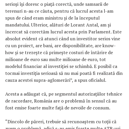
serioşi îşi doresc o piaţă corectă, unde samsarii de
terenuri n-au ce căuta, pentru că lucrul acesta l-am
spus de când eram ministru şi de la începutul
mandatului. Ulterior, alături de Lorant Antal, am şi
încercat să corectăm lucrul acesta prin Parlament. Este
absolut evident că atunci când un investitor serios vine
cu un proiect, are bani, are disponibilitate, are know-
how şi se trezeşte că primeşte costuri de întărire de
milioane de euro sau multe milioane de euro, tot
modelul financiar al investiţiei se schimbă. E posibil ca
tocmai investiţia serioasă să nu mai poată fi realizată din
cauza acestei supra-aglomerări”, a spus oficialul.
Acesta a adăugat că, pe segmentul autorizaţiilor tehnice
de racordare, România are o problemă în sensul că au
fost emise foarte multe faţă de nevoile de consum.
“Dincolo de păreri, trebuie să recunoaştem cu toţii că
avem o problemă, adică s-au emis foarte multe ATR-uri