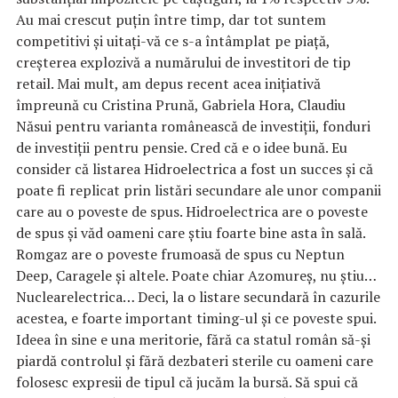
Au mai crescut puţin între timp, dar tot suntem
competitivi şi uitaţi-vă ce s-a întâmplat pe piaţă,
creşterea explozivă a numărului de investitori de tip
retail. Mai mult, am depus recent acea iniţiativă
împreună cu Cristina Prună, Gabriela Hora, Claudiu
Năsui pentru varianta românească de investiţii, fonduri
de investiţii pentru pensie. Cred că e o idee bună. Eu
consider că listarea Hidroelectrica a fost un succes şi că
poate fi replicat prin listări secundare ale unor companii
care au o poveste de spus. Hidroelectrica are o poveste
de spus şi văd oameni care ştiu foarte bine asta în sală.
Romgaz are o poveste frumoasă de spus cu Neptun
Deep, Caragele şi altele. Poate chiar Azomureş, nu ştiu…
Nuclearelectrica… Deci, la o listare secundară în cazurile
acestea, e foarte important timing-ul şi ce poveste spui.
Ideea în sine e una meritorie, fără ca statul român să-şi
piardă controlul şi fără dezbateri sterile cu oameni care
folosesc expresii de tipul că jucăm la bursă. Să spui că