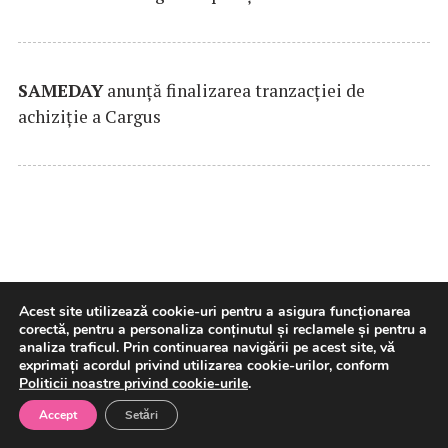
SAMEDAY
anunță finalizarea tranzacției de
achiziție a Cargus
Acest site utilizează cookie-uri pentru a asigura funcționarea
corectă, pentru a personaliza conținutul și reclamele și pentru a
analiza traficul. Prin continuarea navigării pe acest site, vă
Acordul de la Mecca și noua
exprimați acordul privind utilizarea cookie-urilor, conform
arhitectură de securitate a
Politicii noastre privind cookie-urile
.
Accept
Setări
Orientului Mijlociu (Corneliu