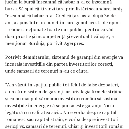
jucăm la bursă înseamnă că habar n-ai ce înseamnă
bursa. Să spui că-ţi vinzi ţara prin listări secundare, iarăşi
înseamnă că habar n-ai. Cred că ţara asta, după 36 de
ani, a ajuns într-un punct în care genul acesta de opinii
trebuie sancţionate foarte dur public, pentru că văd
doar prostie şi incompetenţă şi eventual ticăloşie”, a
menţionat Burduja, potrivit Agerpres.
Potrivit demnitarului, sistemul de garanţii din energie va
încuraja investiţiile din partea investitorilor corecţi,
unde samsarii de terenuri n-au ce căuta.
“Am văzut în spaţiul public tot felul de false dezbateri,
cum că un sistem de garanţii ar privilegia firmele străine
şi că nu mai pot sărmanii investitori români să susţină
investiţiile în energie că se pun aceste garanţii. Nicio
legătură cu realitatea aici… Nu e vorba despre capital
românesc sau capital străin, e vorba despre investitori
serioşi vs. samsari de terenuri. Chiar şi investitorii români