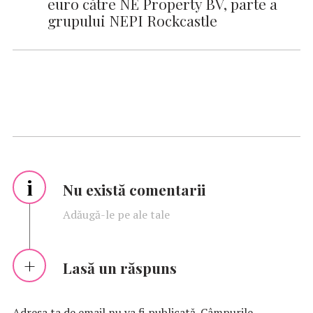
euro către NE Property BV, parte a
grupului NEPI Rockcastle
i
Nu există comentarii
Adăugă-le pe ale tale
Lasă un răspuns
Adresa ta de email nu va fi publicată.
Câmpurile