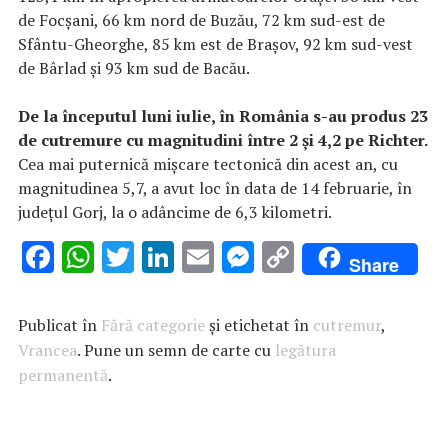
de Focşani, 66 km nord de Buzău, 72 km sud-est de
Sfântu-Gheorghe, 85 km est de Braşov, 92 km sud-vest
de Bârlad şi 93 km sud de Bacău.
De la începutul luni iulie, în România s-au produs 23
de cutremure cu magnitudini între 2 şi 4,2 pe Richter.
Cea mai puternică mişcare tectonică din acest an, cu
magnitudinea 5,7, a avut loc în data de 14 februarie, în
judeţul Gorj, la o adâncime de 6,3 kilometri.
F
W
T
Li
E
M
C
Share
ac
h
w
n
m
es
o
e
at
it
k
ai
se
p
Publicat în
Fără categorie
și etichetat în
cutremur
,
b
s
te
e
l
n
y
Vrancea
. Pune un semn de carte cu
legătura
permanentă
o
A
.
r
dI
g
Li
o
p
n
er
n