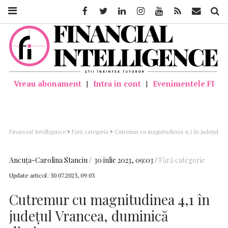
Facebook
Twitter
Linkedin
Instagram
Youtube
Feed
Mail
Căutar
Vreau abonament
|
Intra in cont
|
Evenimentele FI
Financial Intelligence
>
Fără categorie
>
Cutremur cu magnitudinea 4,1 în judeţul
Vrancea, duminică dimineaţa
Ancuţa-Carolina Stanciu
30 iulie 2023, 09:03
Fără categorie
Update articol:
30.07.2023, 09:03
Cutremur cu magnitudinea 4,1 în
judeţul Vrancea, duminică