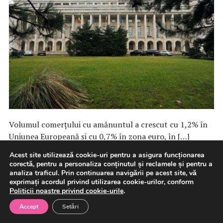
Volumul comerţului cu amănuntul a crescut cu 1,2% în
Uniunea Europeană şi cu 0,7% în zona euro, în […]
Acest site utilizează cookie-uri pentru a asigura funcționarea
corectă, pentru a personaliza conținutul și reclamele și pentru a
6 august 2026
Macroeconomie
analiza traficul. Prin continuarea navigării pe acest site, vă
exprimați acordul privind utilizarea cookie-urilor, conform
Politicii noastre privind cookie-urile
.
ÎCCJ dispune începerea judecății
Accept
Setări