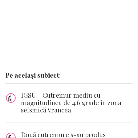
k
p
k
Pe același subiect:
IGSU – Cutremur mediu cu
magnitudinea de 4.6 grade în zona
seismică Vrancea
Două cutremure s-au produs