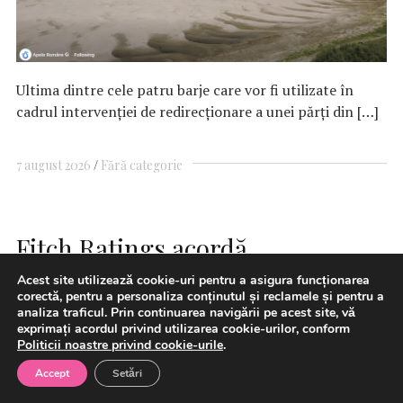
Ultima dintre cele patru barje care vor fi utilizate în
cadrul intervenţiei de redirecţionare a unei părţi din […]
7 august 2026
Fără categorie
Fitch Ratings acordă
Municipiului Constanța
Acest site utilizează cookie-uri pentru a asigura funcționarea
corectă, pentru a personaliza conținutul și reclamele și pentru a
Calificativul „BBB-“; Evaluarea
analiza traficul. Prin continuarea navigării pe acest site, vă
exprimați acordul privind utilizarea cookie-urilor, conform
de rating intrinsecă a
Politicii noastre privind cookie-urile
.
municipiului (SCP) este cu trei
Accept
Setări