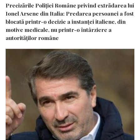
Precizările Poliţiei Române privind extrădarea lui
Ionel Arsene din Italia: Predarea persoanei a fost
blocată printr-o decizie a instanţei italiene, din
motive medicale, nu printr-o întârziere a
autorităţilor române