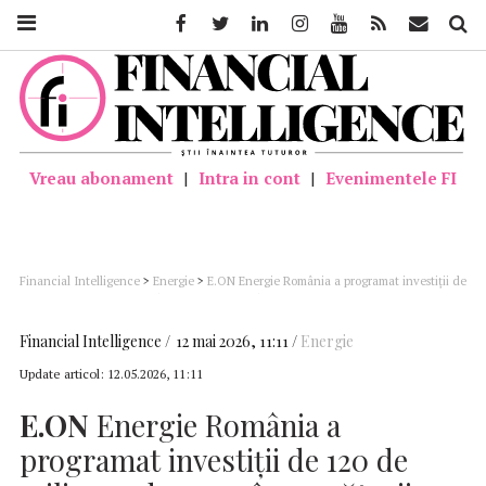
Facebook
Twitter
Linkedin
Instagram
Youtube
Feed
Mail
Căutar
Vreau abonament
|
Intra in cont
|
Evenimentele FI
Financial Intelligence
>
Energie
>
E.ON Energie România a programat investiţii de
120 de milioane de euro, în următorii 5 ani, în dezvoltarea soluţiilor energetice
Financial Intelligence
12 mai 2026, 11:11
Energie
Update articol:
12.05.2026, 11:11
E.ON
Energie România a
programat investiţii de 120 de