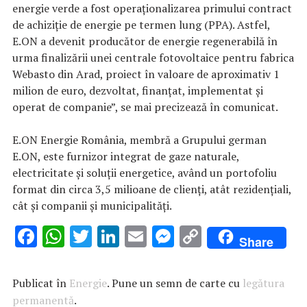
energie verde a fost operaţionalizarea primului contract
de achiziţie de energie pe termen lung (PPA). Astfel,
E.ON a devenit producător de energie regenerabilă în
urma finalizării unei centrale fotovoltaice pentru fabrica
Webasto din Arad, proiect în valoare de aproximativ 1
milion de euro, dezvoltat, finanţat, implementat şi
operat de companie”, se mai precizează în comunicat.
E.ON Energie România, membră a Grupului german
E.ON, este furnizor integrat de gaze naturale,
electricitate şi soluţii energetice, având un portofoliu
format din circa 3,5 milioane de clienţi, atât rezidenţiali,
cât şi companii şi municipalităţi.
F
W
T
Li
E
M
C
Share
ac
h
w
n
m
es
o
e
at
it
k
ai
se
p
Publicat în
Energie
. Pune un semn de carte cu
legătura
b
s
te
e
l
n
y
permanentă
.