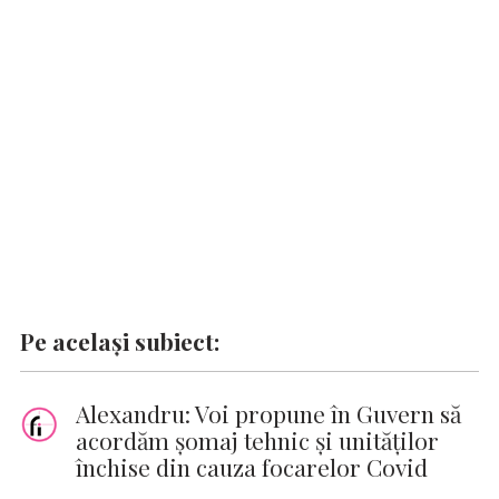
o
A
r
dI
g
Li
o
p
n
er
n
k
p
k
Pe același subiect:
Alexandru: Voi propune în Guvern să
acordăm şomaj tehnic şi unităţilor
închise din cauza focarelor Covid