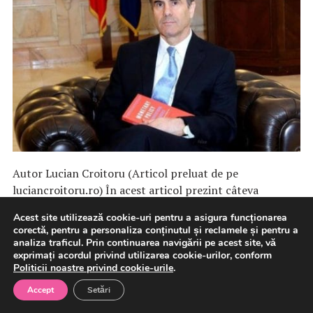
Autor Lucian Croitoru (Articol preluat de pe
luciancroitoru.ro) În acest articol prezint câteva
predicții pe baza teoriei mele […]
Acest site utilizează cookie-uri pentru a asigura funcționarea
corectă, pentru a personaliza conținutul și reclamele și pentru a
analiza traficul. Prin continuarea navigării pe acest site, vă
6 august 2026
Politica
exprimați acordul privind utilizarea cookie-urilor, conform
Politicii noastre privind cookie-urile
.
Accept
Setări
Guvern: A fost aprobat bugetul