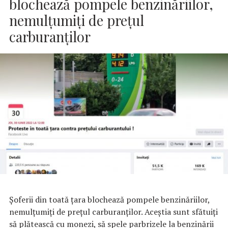
blochează pompele benzinăriilor,
nemulțumiți de prețul
carburanților
Șoferii din toată ţara blochează pompele benzinăriilor,
nemulțumiți de prețul carburanților. Aceştia sunt sfătuiţi
să plătească cu monezi, să spele parbrizele la benzinării