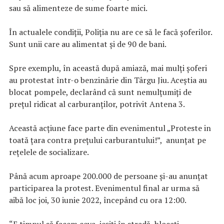
sau să alimenteze de sume foarte mici.
În actualele condiţii, Poliţia nu are ce să le facă şoferilor.
Sunt unii care au alimentat şi de 90 de bani.
Spre exemplu, în această după amiază, mai mulți șoferi
au protestat într-o benzinărie din Târgu Jiu. Aceștia au
blocat pompele, declarând că sunt nemulțumiți de
prețul ridicat al carburanților, potrivit Antena 3.
Această acţiune face parte din evenimentul „Proteste in
toată țara contra prețului carburantului!”, anunțat pe
rețelele de socializare.
Până acum aproape 200.000 de persoane și-au anunțat
participarea la protest. Evenimentul final ar urma să
aibă loc joi, 30 iunie 2022, începând cu ora 12:00.
“E timpul să facem ceva, ieșiți în stradă, blocați