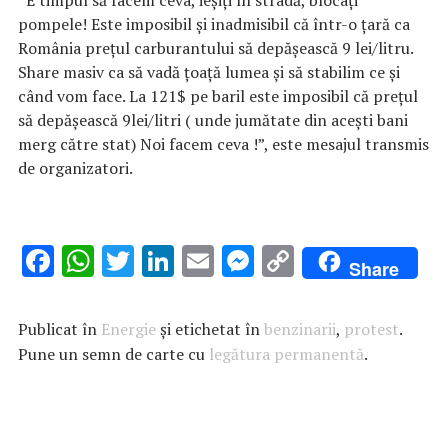
pompele! Este imposibil și inadmisibil că într-o țară ca
România prețul carburantului să depășească 9 lei/litru.
Share masiv ca să vadă țoață lumea și să stabilim ce și
când vom face. La 121$ pe baril este imposibil că prețul
să depășească 9lei/litri ( unde jumătate din acești bani
merg către stat) Noi facem ceva !”, este mesajul transmis
de organizatori.
F
W
T
Li
E
M
C
Share
ac
h
w
n
m
es
o
e
at
it
k
ai
se
p
Publicat în
Energie
și etichetat în
benzinarii
,
protest
.
b
s
te
e
l
n
y
Pune un semn de carte cu
legătura permanentă
.
o
A
r
dI
g
Li
o
p
n
er
n