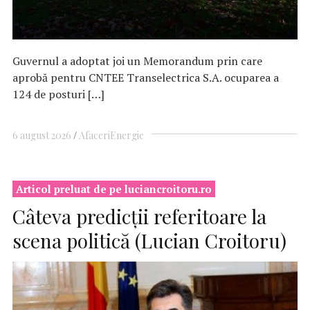
Guvernul a adoptat joi un Memorandum prin care
aprobă pentru CNTEE Transelectrica S.A. ocuparea a
124 de posturi […]
6 august 2026
Afaceri
Energie
Articol preluat de pe luciancroitoru.ro
Câteva predicții referitoare la
scena politică (Lucian Croitoru)