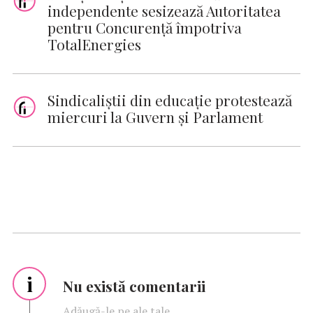
independente sesizează Autoritatea
pentru Concurență împotriva
TotalEnergies
Sindicaliștii din educație protestează
miercuri la Guvern și Parlament
i
Nu există comentarii
Adăugă-le pe ale tale