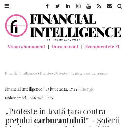
Facebook
Twitter
Linkedin
Instagram
Youtube
Feed
Mail
Căutar
Vreau abonament
|
Intra in cont
|
Evenimentele FI
Financial Intelligence
>
Energie
>
„Proteste în toată țara contra prețului
carburantului!” – Șoferii blochează pompele benzinăriilor, nemulțumiți de prețul
carburanților
Financial Intelligence
13 iunie 2022, 17:41
Energie
Update articol:
13.06.2022, 19:49
„Proteste în toată țara contra
prețului
carburantului!
” – Șoferii