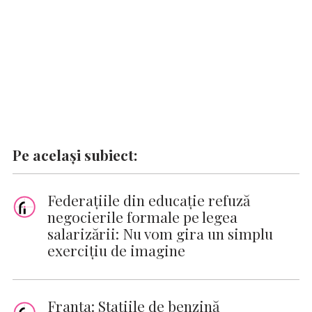
k
p
k
Pe același subiect:
Federațiile din educație refuză
negocierile formale pe legea
salarizării: Nu vom gira un simplu
exercițiu de imagine
Franța: Stațiile de benzină