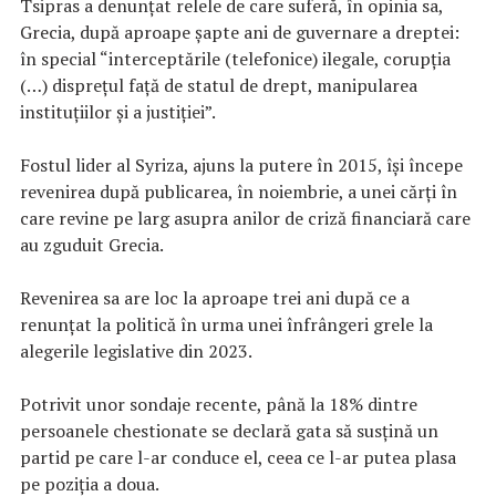
Tsipras a denunţat relele de care suferă, în opinia sa,
Grecia, după aproape şapte ani de guvernare a dreptei:
în special “interceptările (telefonice) ilegale, corupţia
(…) dispreţul faţă de statul de drept, manipularea
instituţiilor şi a justiţiei”.
Fostul lider al Syriza, ajuns la putere în 2015, îşi începe
revenirea după publicarea, în noiembrie, a unei cărţi în
care revine pe larg asupra anilor de criză financiară care
au zguduit Grecia.
Revenirea sa are loc la aproape trei ani după ce a
renunţat la politică în urma unei înfrângeri grele la
alegerile legislative din 2023.
Potrivit unor sondaje recente, până la 18% dintre
persoanele chestionate se declară gata să susţină un
partid pe care l-ar conduce el, ceea ce l-ar putea plasa
pe poziţia a doua.