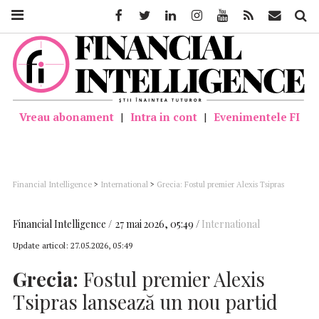
Facebook
Twitter
Linkedin
Instagram
Youtube
Feed
Mail
Căutar
Vreau abonament
|
Intra in cont
|
Evenimentele FI
Financial Intelligence
>
International
>
Grecia: Fostul premier Alexis Tsipras
lansează un nou partid
Financial Intelligence
27 mai 2026, 05:49
International
Update articol:
27.05.2026, 05:49
Grecia:
Fostul premier Alexis
Tsipras lansează un nou partid