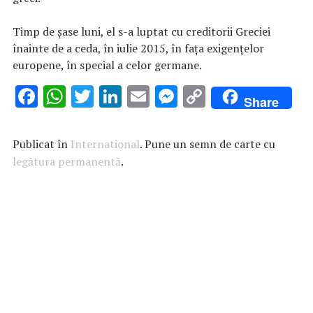
Timp de şase luni, el s-a luptat cu creditorii Greciei
înainte de a ceda, în iulie 2015, în faţa exigenţelor
europene, în special a celor germane.
F
W
T
Li
E
M
C
Share
ac
h
w
n
m
es
o
e
at
it
k
ai
se
p
Publicat în
International
. Pune un semn de carte cu
b
s
te
e
l
n
y
legătura permanentă
.
o
A
r
dI
g
Li
o
p
n
er
n
k
p
k