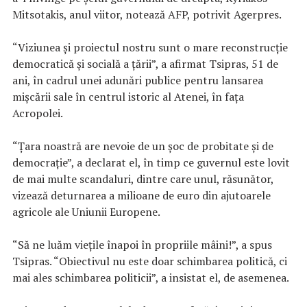
Mitsotakis, anul viitor, notează AFP, potrivit Agerpres.
“Viziunea şi proiectul nostru sunt o mare reconstrucţie
democratică şi socială a ţării”, a afirmat Tsipras, 51 de
ani, în cadrul unei adunări publice pentru lansarea
mişcării sale în centrul istoric al Atenei, în faţa
Acropolei.
“Ţara noastră are nevoie de un şoc de probitate şi de
democraţie”, a declarat el, în timp ce guvernul este lovit
de mai multe scandaluri, dintre care unul, răsunător,
vizează deturnarea a milioane de euro din ajutoarele
agricole ale Uniunii Europene.
“Să ne luăm vieţile înapoi în propriile mâini!”, a spus
Tsipras. “Obiectivul nu este doar schimbarea politică, ci
mai ales schimbarea politicii”, a insistat el, de asemenea.