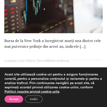
Bursa de la New York a înregistrat marţi una dintre cele
mai puternice şedinţe din acest an, indicele […]
4 august 2026
Burse/Investitii
International
Acest site utilizează cookie-uri pentru a asigura funcționarea
corectă, pentru a personaliza conținutul și reclamele și pentru a
Incendii în Franța: 402 persoane,
analiza traficul. Prin continuarea navigării pe acest site, vă
exprimați acordul privind utilizarea cookie-urilor, conform
dintre care 156 de minori, au fost
Politicii noastre privind cookie-urile
.
reținute în legătură cu
Accept
Setări