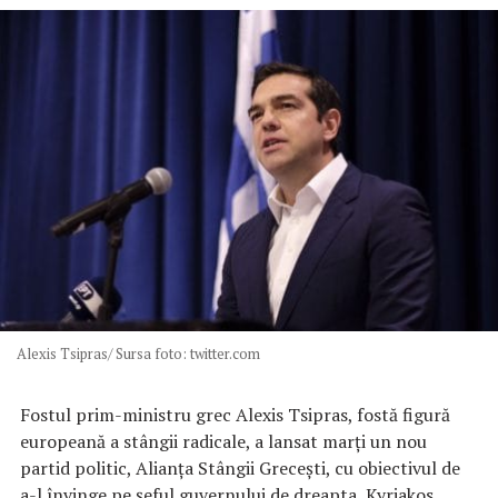
Alexis Tsipras/ Sursa foto: twitter.com
Fostul prim-ministru grec Alexis Tsipras, fostă figură
europeană a stângii radicale, a lansat marţi un nou
partid politic, Alianţa Stângii Greceşti, cu obiectivul de
a-l învinge pe şeful guvernului de dreapta, Kyriakos