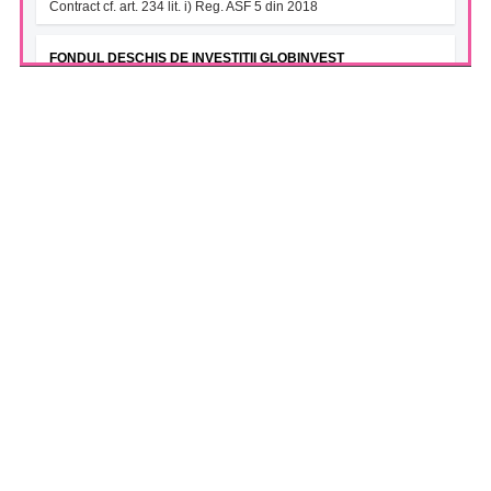
Contract cf. art. 234 lit. i) Reg. ASF 5 din 2018
FONDUL DESCHIS DE INVESTITII GLOBINVEST
ENERGY&FINANCIALS ETF (GIBEFETF)
(04/08/2026)
Notificare cu privire la numarul si tipul investitorilor 31.07.2026
S.N. NUCLEARELECTRICA S.A. (SNN)
(04/08/2026)
Unitatea 2 CNE Cernavoda continua sa functioneze la capacitate
nominala