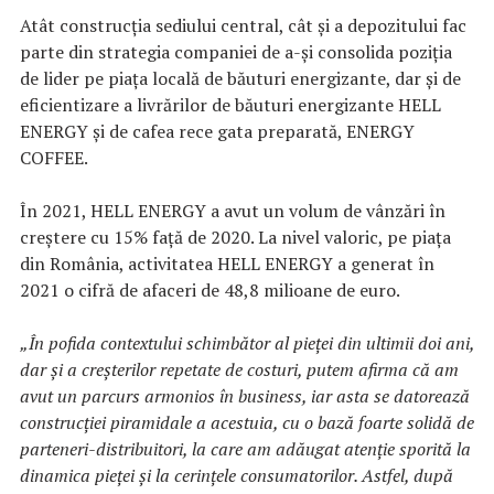
Atât construcția sediului central, cât și a depozitului fac
parte din strategia companiei de a-și consolida poziția
de lider pe piața locală de băuturi energizante, dar și de
eficientizare a livrărilor de băuturi energizante HELL
ENERGY și de cafea rece gata preparată, ENERGY
COFFEE.
În 2021, HELL ENERGY a avut un volum de vânzări în
creștere cu 15% față de 2020. La nivel valoric, pe piața
din România, activitatea HELL ENERGY a generat în
2021 o cifră de afaceri de 48,8 milioane de euro.
„În pofida contextului schimbător al pieței din ultimii doi ani,
dar și a creșterilor repetate de costuri, putem afirma că am
avut un parcurs armonios în business, iar asta se datorează
construcției piramidale a acestuia, cu o bază foarte solidă de
parteneri-distribuitori, la care am adăugat atenție sporită la
dinamica pieței și la cerințele consumatorilor. Astfel, după