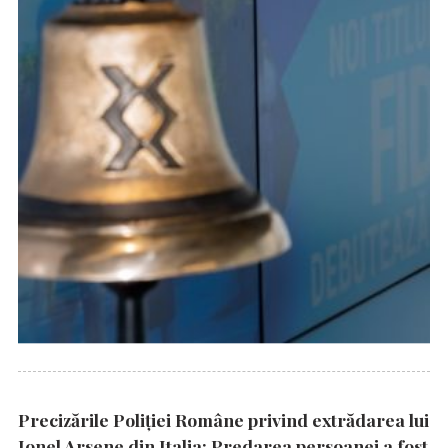
Precizările Poliţiei Române privind extrădarea lui
Ionel Arsene din Italia: Predarea persoanei a fost