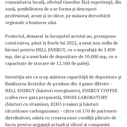
comunitatea locală, oferind tinerilor fără experiență, din
zonă, posibilitatea de a se forma și descoperi
profesional, acum și în viitor, pe măsura dezvoltării
regionale a business-ului.
Proiectul, demarat la începutul acestui an, presupune
construirea, până la finele lui 2022, a unui nou sediu de
birouri pentru HELL ENERGY, cu o suprafață de 3.800
mp, dar și a unei hale de depozitare de 10.000 mp, cu o
capacitate de stocare de 12.500 de paleți.
Investiția are ca scop mărirea capacității de depozitare și
fluidizarea livrărilor de produse din 4 game diferite –
HELL ENERGY (băuturi energizante), ENERGY COFFEE
(cafea rece gata preparată), SWISS LABORATORY
(băuturi cu vitamine), XIXO (ceaiuri și băuturi
răcoritoare carbogazoase) – către cei 170 de parteneri-
distribuitori, odată cu crearea unor condiții plăcute de
lucru pentru angajații actuali și viitori ai companiei.