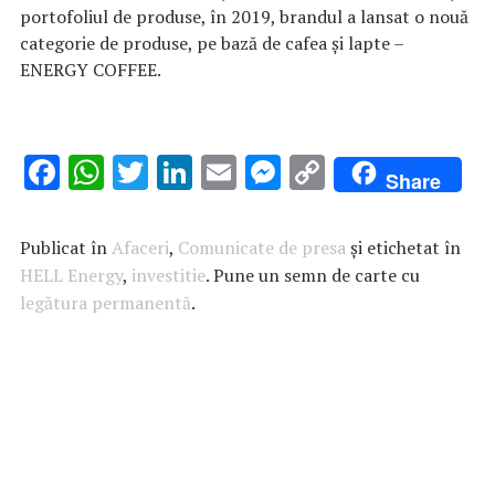
portofoliul de produse, în 2019, brandul a lansat o nouă
categorie de produse, pe bază de cafea și lapte –
ENERGY COFFEE.
F
W
T
Li
E
M
C
Share
ac
h
w
n
m
es
o
e
at
it
k
ai
se
p
Publicat în
Afaceri
,
Comunicate de presa
și etichetat în
b
s
te
e
l
n
y
HELL Energy
,
investitie
. Pune un semn de carte cu
legătura permanentă
o
A
r
.
dI
g
Li
o
p
n
er
n
k
p
k