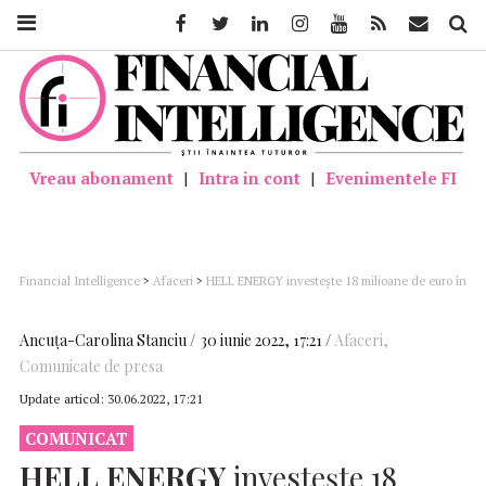
Facebook
Twitter
Linkedin
Instagram
Youtube
Feed
Mail
Căutar
Vreau abonament
|
Intra in cont
|
Evenimentele FI
Financial Intelligence
>
Afaceri
>
HELL ENERGY investește 18 milioane de euro în
județul Mureș
Ancuţa-Carolina Stanciu
30 iunie 2022, 17:21
Afaceri
,
Comunicate de presa
Update articol:
30.06.2022, 17:21
COMUNICAT
HELL
ENERGY
investește 18