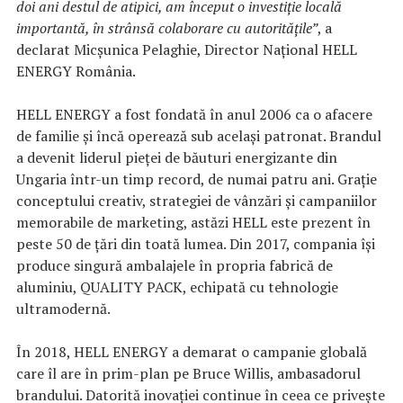
doi ani destul de atipici, am început o investiție locală
importantă, în strânsă colaborare cu autoritățile”
, a
declarat Micșunica Pelaghie, Director Național HELL
ENERGY România.
HELL ENERGY a fost fondată în anul 2006 ca o afacere
de familie și încă operează sub același patronat. Brandul
a devenit liderul pieței de băuturi energizante din
Ungaria într-un timp record, de numai patru ani. Grație
conceptului creativ, strategiei de vânzări și campaniilor
memorabile de marketing, astăzi HELL este prezent în
peste 50 de țări din toată lumea. Din 2017, compania își
produce singură ambalajele în propria fabrică de
aluminiu, QUALITY PACK, echipată cu tehnologie
ultramodernă.
În 2018, HELL ENERGY a demarat o campanie globală
care îl are în prim-plan pe Bruce Willis, ambasadorul
brandului. Datorită inovației continue în ceea ce privește