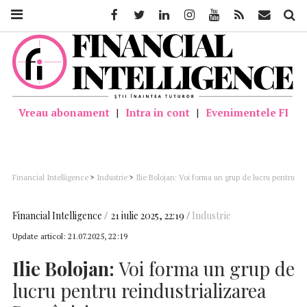
Facebook
Twitter
Linkedin
Instagram
Youtube
Feed
Mail
Căutar
Vreau abonament
|
Intra in cont
|
Evenimentele FI
Financial Intelligence
>
Industrie
>
Ilie Bolojan: Voi forma un grup de lucru pentru
reindustrializarea României
Financial Intelligence
21 iulie 2025, 22:19
Industrie
Update articol:
21.07.2025, 22:19
Ilie Bolojan:
Voi forma un grup de
lucru pentru reindustrializarea