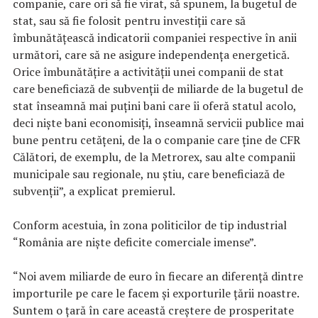
companie, care ori să fie virat, să spunem, la bugetul de
stat, sau să fie folosit pentru investiţii care să
îmbunătăţească indicatorii companiei respective în anii
următori, care să ne asigure independenţa energetică.
Orice îmbunătăţire a activităţii unei companii de stat
care beneficiază de subvenţii de miliarde de la bugetul de
stat înseamnă mai puţini bani care îi oferă statul acolo,
deci nişte bani economisiţi, înseamnă servicii publice mai
bune pentru cetăţeni, de la o companie care ţine de CFR
Călători, de exemplu, de la Metrorex, sau alte companii
municipale sau regionale, nu ştiu, care beneficiază de
subvenţii”, a explicat premierul.
Conform acestuia, în zona politicilor de tip industrial
“România are nişte deficite comerciale imense”.
“Noi avem miliarde de euro în fiecare an diferenţă dintre
importurile pe care le facem şi exporturile ţării noastre.
Suntem o ţară în care această creştere de prosperitate