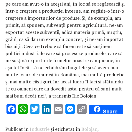
pe care am avut-o în aceşti ani, în loc să se regăsească şi
într-o creştere a producţiei interne, am regăsit-o într-o
creştere a importurilor de produse. Şi, de exemplu, am
primit, să spunem, subvenţii pentru agricultură, ne-am
exportat aceste subvenţii, adică materia primă, nu ştiu,
grâul, ca să dau un exemplu concret, şi ne-am importat
biscuiţii. Ceea ce trebuie să facem este să susţinem
politici industriale care să proceseze produsele, care să
ne susţină exporturile firmelor noastre campioane, în
aşa fel încât să ne echilibrăm bugetele şi să avem mai
multe locuri de muncă în România, mai multă producţie
şi mai multe câştiguri. Iar acest lucru îl faci şi sfătuindu-
te cu oameni care au dovedit asta, pentru că sunt mult
mai buni decât noi”, a transmis Ilie Bolojan.
F
W
T
Li
E
M
C
Share
ac
h
w
n
m
es
o
e
at
it
k
ai
se
p
Publicat în
Industrie
și etichetat în
Bolojan
,