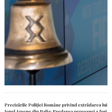
Precizările Poliţiei Române privind extrădarea lui
Ionel Arsene din Italia: Predarea persoanei a fost