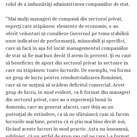
rolul de a îmbunătăţi administrarea companiilor de stat.
“Mai mulţi manageri de companii din sectorul privat,
experţi care stăpânesc elemente de economie, s-au
oferit voluntari să consilieze Guvernul pe tema stabilirii
unor indicatori de performanţă, măsurabili şi specifici,
care să facă în aşa fel încât managementul companiilor
de stat să fie mai bun decât îl avem în prezent. Şi eu caut
să beneficiez de aport din sectorul privat în sectoare în
care nu stăpânesc toate lucrurile. De exemplu, voi forma
un grup de lucru pentru reindustrializarea României,
care să ne susţină să scădem deficitul comercial. Acest
grup de lucru, în mod evident, va fi format din manageri
din sectorul privat, care au o experienţă bună în
domeniu, care au generat afaceri, care deja au un
potenţial de extindere, ca să ne sfătuiască cum să facem
lucrurile mai bine, pentru că ei ştiu mai bine decât noi,
făcând aceste lucruri în mod practic. Asta nu înseamnă,
subliniez, că un astfel de grup sau cel pe care l-a format