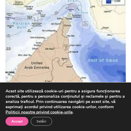
Acest site utilizează cookie-uri pentru a asigura funcționarea
corectă, pentru a personaliza conținutul și reclamele și pentru a
analiza traficul. Prin continuarea navigării pe acest site, vă
Negociatorul-șef al Iranului l-a acuzat pe președintele
exprimați acordul privind utilizarea cookie-urilor, conform
american Donald Trump că recurge la „diplomație de
Politicii noastre privind cookie-urile
.
teatru”, în contextul […]
Accept
Setări