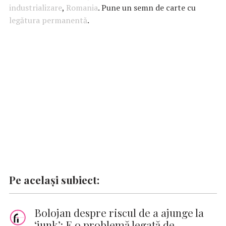
b
s
te
e
l
n
y
industrializare
,
Romania
. Pune un semn de carte cu
legătura permanentă
o
A
r
.
dI
g
Li
o
p
n
er
n
k
p
k
Pe același subiect:
Bolojan despre riscul de a ajunge la
‘junk’: E o problemă legată de