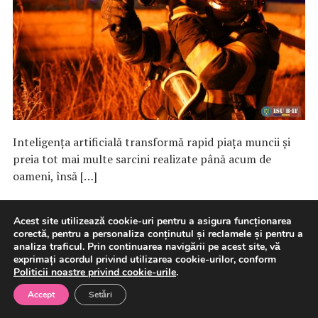
Inteligența artificială transformă rapid piața muncii și
preia tot mai multe sarcini realizate până acum de
oameni, însă […]
10 august 2026
AI - Inteligenta Artificiala
Acest site utilizează cookie-uri pentru a asigura funcționarea
corectă, pentru a personaliza conținutul și reclamele și pentru a
analiza traficul. Prin continuarea navigării pe acest site, vă
exprimați acordul privind utilizarea cookie-urilor, conform
Politicii noastre privind cookie-urile
.
Iranul este cel care ar trebui să
Accept
Setări
despăgubească SUA,