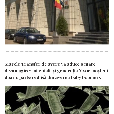
Marele Transfer de avere va aduce o mare
dezamăgire: milenialii și generația X vor moșteni
doar o parte redusă din averea baby boomers