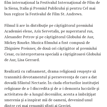
film internațional la Festivalul Internațional de Film de
la Siena, Italia și Premiul Publicului și pentru Cel mai
bun regizor la Festivalul de Film St. Andrews.
Filmul îi are în distribuție pe câștigătorul premiului
Academiei elene, Aris Servetalis, pe superstarul rus,
Alexander Petrov și pe câștigătorul Globului de Aur,
Mickey Rourke. Muzica filmului a fost compusă de
Zbigniew Preisner, de două ori câștigător al premiului
Cesar, cu interpretarea specială a câștigătoarei Globului
de Aur, Lisa Gerrard.
Realizată cu rafinament, drama religioasă reușește să
transmită devotamentul și perseverența de care a dat
dovadă Sfântul Nectarie. În ciuda eforturilor instituției
religioase de a-l discredita și de a-i demonta lucrările și
activitatea de-a lungul deceniilor, acesta a îmbrățișat
smerenia și a inspirat mii de oameni, devenind unul
dintre cei mai renumiți sfinți ai Greciei.