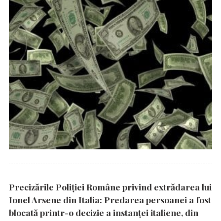
Precizările Poliţiei Române privind extrădarea lui
Ionel Arsene din Italia: Predarea persoanei a fost
blocată printr-o decizie a instanţei italiene, din