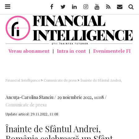
Facebook
Twitter
Linkedin
Instagram
Youtube
Feed
Mail
Căutar
Vreau abonament
|
Intra in cont
|
Evenimentele FI
Financial Intelligence
>
Comunicate de presa
>
Înainte de Sfântul Andrei,
România celebrează un Sfânt făcător de minuni iubit de români
Ancuţa-Carolina Stanciu
29 noiembrie 2022, 11:08
Comunicate de presa
Update articol:
29.11.2022, 11:08
Înainte de Sfântul Andrei,
România celebrează un Sfânt