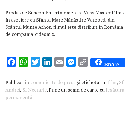
Produs de Simeon Entertainment și View Master Films,
în asociere cu Sfânta Mare Mănăstire Vatopedi din
Sfântul Munte Athos, filmul este distribuit in România
de compania Videomix.
F
W
T
Li
E
M
C
Share
ac
h
w
n
m
es
o
e
at
it
k
ai
se
p
Publicat în
Comunicate de presa
și etichetat în
film
,
Sf
b
s
te
e
l
n
y
Andrei
,
Sf Nectarie
. Pune un semn de carte cu
legătura
permanentă
o
A
.
r
dI
g
Li
o
p
n
er
n
k
p
k