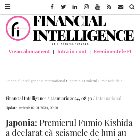
Facebook
Twitter
Linkedin
Instagram
Youtube
Feed
Mail
Căutar
Vreau abonament
|
Intra in cont
|
Evenimentele FI
Financial Intelligence
>
International
>
Japonia: Premierul Fumio Kishida a
declarat că seismele de luni au provocat numeroase victime şi pagube importante
Financial Intelligence
2 ianuarie 2024, 08:30
International
Update articol:
02.01.2024, 09:01
Japonia:
Premierul Fumio Kishida
a declarat că seismele de luni au