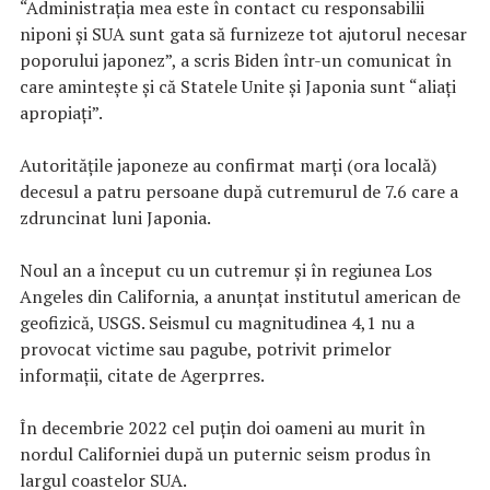
“Administraţia mea este în contact cu responsabilii
niponi şi SUA sunt gata să furnizeze tot ajutorul necesar
poporului japonez”, a scris Biden într-un comunicat în
care aminteşte şi că Statele Unite şi Japonia sunt “aliaţi
apropiaţi”.
Autorităţile japoneze au confirmat marţi (ora locală)
decesul a patru persoane după cutremurul de 7.6 care a
zdruncinat luni Japonia.
Noul an a început cu un cutremur şi în regiunea Los
Angeles din California, a anunţat institutul american de
geofizică, USGS. Seismul cu magnitudinea 4,1 nu a
provocat victime sau pagube, potrivit primelor
informaţii, citate de Agerprres.
În decembrie 2022 cel puţin doi oameni au murit în
nordul Californiei după un puternic seism produs în
largul coastelor SUA.