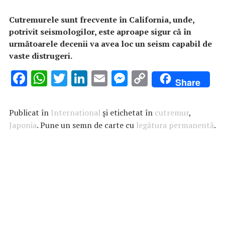
Cutremurele sunt frecvente în California, unde,
potrivit seismologilor, este aproape sigur că în
următoarele decenii va avea loc un seism capabil de
vaste distrugeri.
F
W
T
Li
E
M
C
Share
ac
h
w
n
m
es
o
e
at
it
k
ai
se
p
Publicat în
International
și etichetat în
cutremur
,
b
s
te
e
l
n
y
Japonia
. Pune un semn de carte cu
legătura permanentă
.
o
A
r
dI
g
Li
o
p
n
er
n
k
p
k