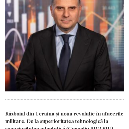
Războiul din Ucraina și noua revoluție în afacerile
militare. De la superioritatea tehnologică la
superioritatea adaptativă (Corneliu PIVARIU)