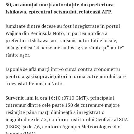
30, au anunţat marţi autorităţile din prefectura
Ishikawa, epicentrul seismului, relatează AFP.
Jumătate dintre decese au fost înregistrate în portul
Wajima din Peninsula Noto, în partea nordică a
prefecturii Ishikawa, au transmis autorităţile locale,
adăugând că 14 persoane au fost grav rănite şi “multe”
rănite uşor.
Japonia se află marţi într-o cursă contra cronometru
pentru a găsi supravieţuitori în urma cutremurului care
a devastat Peninsula Noto.
Survenit luni la ora 16:10 (0710 GMT), principalul
cutremur dintre cele peste 150 de cutremure majore
resimţite până marţi dimineaţă a înregistrat o
magnitudine de 7,5, conform Institutului Geofizic al SUA
(USGS), şi de 7,6, conform Agenţiei Meteorologice din
Japonia (JMA).