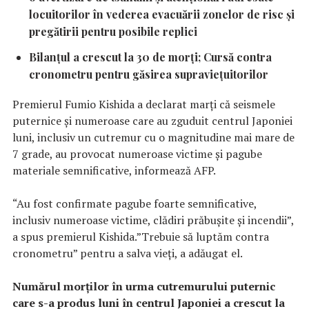
locuitorilor în vederea evacuării zonelor de risc şi
pregătirii pentru posibile replici
Bilanţul a crescut la 30 de morţi; Cursă contra
cronometru pentru găsirea supravieţuitorilor
Premierul Fumio Kishida a declarat marţi că seismele
puternice şi numeroase care au zguduit centrul Japoniei
luni, inclusiv un cutremur cu o magnitudine mai mare de
7 grade, au provocat numeroase victime şi pagube
materiale semnificative, informează AFP.
“Au fost confirmate pagube foarte semnificative,
inclusiv numeroase victime, clădiri prăbuşite şi incendii”,
a spus premierul Kishida.”Trebuie să luptăm contra
cronometru” pentru a salva vieţi, a adăugat el.
Numărul morţilor în urma cutremurului puternic
care s-a produs luni în centrul Japoniei a crescut la