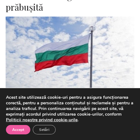
prăbuşită
Acest site utilizează cookie-uri pentru a asigura funcționarea
Şefa diplomaţiei bulgare Velislava Petrova a convocat-o
corectă, pentru a personaliza conținutul și reclamele și pentru a
pe ambasadoare Ucrainei la o întâlnire, luni, în urma
analiza traficul. Prin continuarea navigării pe acest site, vă
prăbuşirii unei […]
exprimați acordul privind utilizarea cookie-urilor, conform
Politicii noastre privind cookie-urile
.
Accept
Setări
8 august 2026
International