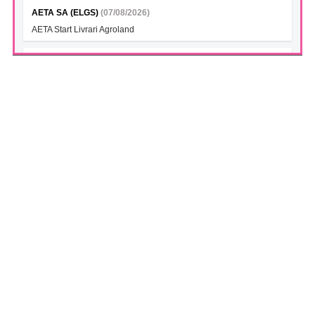
AETA SA (ELGS)
(07/08/2026)
AETA Start Livrari Agroland
INTERCAPITAL BET-TRN UCITS ETF (ICBETNETF)
(07/08/2026)
VAN la data 06.08.2026
INTERCAPITAL CROBEX10TR UCITS ETF (ICCROETF)
(07/08/2026)
VAN la data 06.08.2026