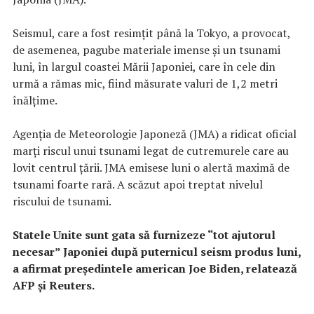
Seismul, care a fost resimţit până la Tokyo, a provocat,
de asemenea, pagube materiale imense şi un tsunami
luni, în largul coastei Mării Japoniei, care în cele din
urmă a rămas mic, fiind măsurate valuri de 1,2 metri
înălţime.
Agenţia de Meteorologie Japoneză (JMA) a ridicat oficial
marţi riscul unui tsunami legat de cutremurele care au
lovit centrul ţării. JMA emisese luni o alertă maximă de
tsunami foarte rară. A scăzut apoi treptat nivelul
riscului de tsunami.
Statele Unite sunt gata să furnizeze “tot ajutorul
necesar” Japoniei după puternicul seism produs luni,
a afirmat preşedintele american Joe Biden, relatează
AFP şi Reuters.