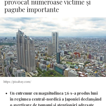
provocat numeroase victime şi
pagube importante
https://pixabay.com/
Un cutremur cu magnitudinea 7,6 s-a produs luni
în regiunea central-nordică a Japoniei declanşând
o avertizare de tsunami şi atenţionări adresate