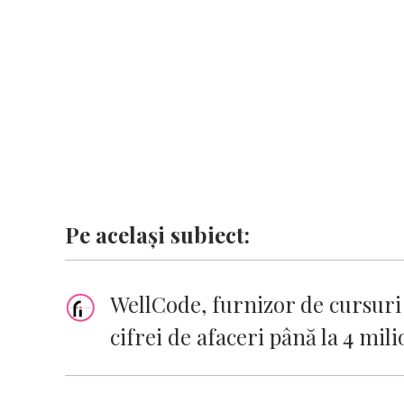
o
p
n
er
n
k
p
k
Pe același subiect:
WellCode, furnizor de cursuri
cifrei de afaceri până la 4 mili