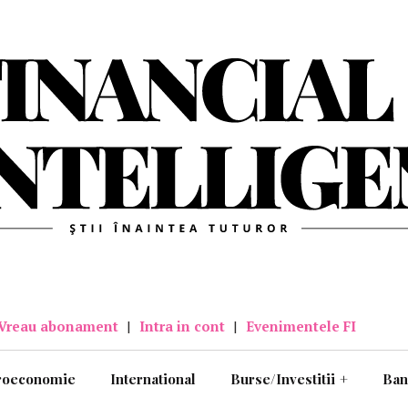
Vreau abonament
|
Intra in cont
|
Evenimentele FI
roeconomie
International
Burse/Investitii
+
Ban