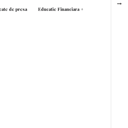
ate de presa
Educatie Financiara
+