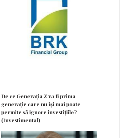
De ce Generația Z va fi prima
generație care nu își mai poate
permite să ignore investițiile?
(Investimental)