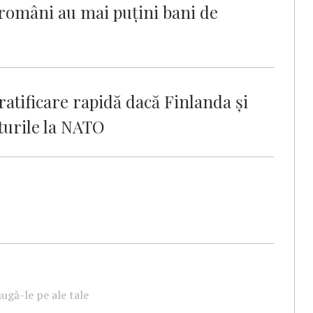
români au mai puțini bani de
atificare rapidă dacă Finlanda şi
turile la NATO
ugă-le pe ale tale