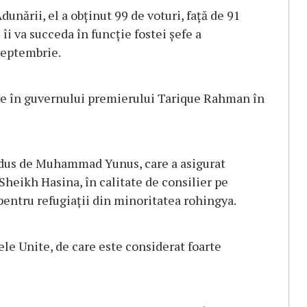
unării, el a obţinut 99 de voturi, faţă de 91
îi va succeda în funcţie fostei şefe a
septembrie.
ne în guvernului premierului Tarique Rahman în
ondus de Muhammad Yunus, care a asigurat
Sheikh Hasina, în calitate de consilier pe
pentru refugiaţii din minoritatea rohingya.
tele Unite, de care este considerat foarte