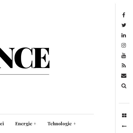
Facebook
Twitter
Linkedin
Instagram
Youtube
Feed
Mail
Căutare
ci
Energie
+
Tehnologie
+