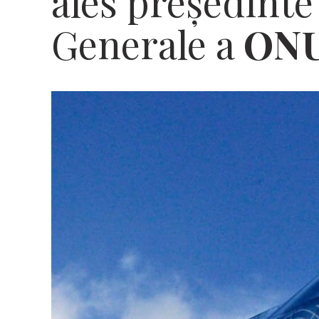
ales preşedinte
Generale a
ON