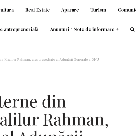
cultura
Real Estate
Aparare
Turism
Comunic
e antreprenorială
Anunturi / Note de informare
+
sh, Khalilur Rahman, ales preşedinte al Adunării Generale a ONU
terne din
alilur Rahman,