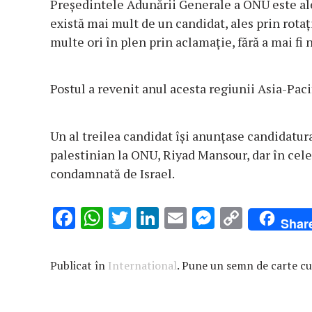
Preşedintele Adunării Generale a ONU este ale
există mai mult de un candidat, ales prin rotaţ
multe ori în plen prin aclamaţie, fără a mai fi 
Postul a revenit anul acesta regiunii Asia-Pacif
Un al treilea candidat îşi anunţase candidatur
palestinian la ONU, Riyad Mansour, dar în cele 
condamnată de Israel.
F
W
T
Li
E
M
C
Shar
ac
h
w
n
m
es
o
e
at
it
k
ai
se
p
Publicat în
International
. Pune un semn de carte c
b
s
te
e
l
n
y
o
A
r
dI
g
Li