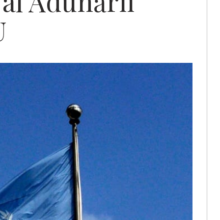
 al Adunării
U