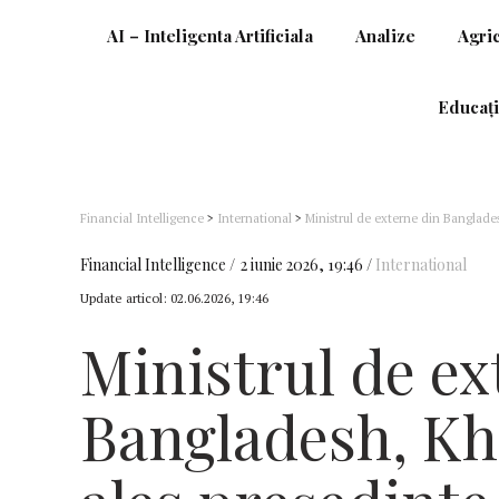
AI – Inteligenta Artificiala
Analize
Agri
Educați
Financial Intelligence
>
International
>
Ministrul de externe din Banglade
Financial Intelligence
2 iunie 2026, 19:46
International
Update articol:
02.06.2026, 19:46
Ministrul de ex
Bangladesh, Kh