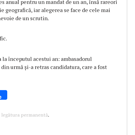
s anual pentru un mandat de un an, însă rareori
ie geografică, iar alegerea se face de cele mai
nevoie de un scrutin.
ic.
a la începutul acestui an: ambasadorul
din urmă şi-a retras candidatura, care a fost
e
u
legătura permanentă
.