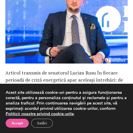
Articol transmis de senatorul Lucian Rusu În fiecare
perioadă de criză energetică apar aceleași întrebări: de
ce am […]
Acest site utilizează cookie-uri pentru a asigura funcționarea
corectă, pentru a personaliza conținutul și reclamele și pentru a
analiza traficul. Prin continuarea navigării pe acest site, vă
6 august 2026
Energie
Politica
exprimați acordul privind utilizarea cookie-urilor, conform
Politicii noastre privind cookie-urile
.
Accept
Setări
Guvernul a aprobat bugetul de