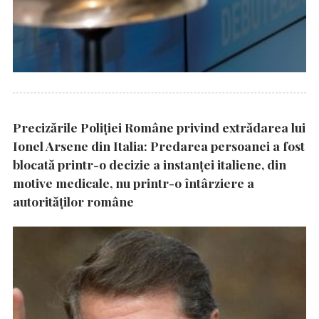
Precizările Poliţiei Române privind extrădarea lui
Ionel Arsene din Italia: Predarea persoanei a fost
blocată printr-o decizie a instanţei italiene, din
motive medicale, nu printr-o întârziere a
autorităţilor române