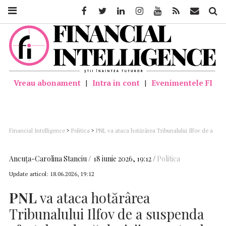
Facebook
Twitter
Linkedin
Instagram
Youtube
Feed
Mail
Căutar
Vreau abonament
|
Intra in cont
|
Evenimentele FI
Financial Intelligence
>
Politica
>
PNL va ataca hotărârea Tribunalului Ilfov de a
suspenda efectele a două decizii recente ale BPN al PNL
Ancuţa-Carolina Stanciu
18 iunie 2026, 19:12
Politica
Update articol:
18.06.2026, 19:12
PNL
va ataca hotărârea
Tribunalului Ilfov de a suspenda