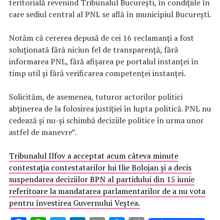
teritorială revenind Tribunalul București, în condițiile în
care sediul central al PNL se află în municipiul București.
Notăm că cererea depusă de cei 16 reclamanți a fost
soluționată fără niciun fel de transparență, fără
informarea PNL, fără afișarea pe portalul instanței în
timp util și fără verificarea competenței instanței.
Solicităm, de asemenea, tuturor actorilor politici
abținerea de la folosirea justiției în lupta politică. PNL nu
cedează și nu-și schimbă deciziile politice în urma unor
astfel de manevre”.
Tribunalul Ilfov a acceptat acum câteva minute
contestația contestatarilor lui Ilie Bolojan și a decis
suspendarea deciziilor BPN al partidului din 15 iunie
referitoare la mandatarea parlamentarilor de a nu vota
pentru învestirea Guvernului Veștea.