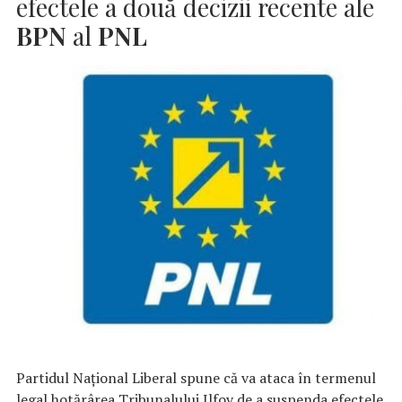
efectele a două decizii recente ale
BPN
al
PNL
Partidul Național Liberal spune că va ataca în termenul
legal hotărârea Tribunalului Ilfov de a suspenda efectele