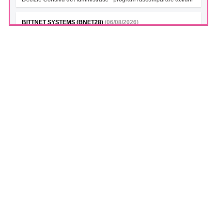
BITTNET SYSTEMS (BNET28)
(06/08/2026)
Decizie Consiliu de Administratie - program rascumparare actiuni
BITTNET SYSTEMS Bonds 2028A (BNET28A)
(06/08/2026)
Decizie Consiliu de Administratie - program rascumparare actiuni