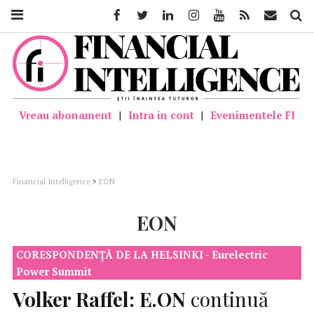
Facebook
Twitter
Linkedin
Instagram
Youtube
Feed
Mail
Căutar
Vreau abonament
|
Intra in cont
|
Evenimentele FI
Financial Intelligence
>
EON
EON
CORESPONDENȚĂ DE LA HELSINKI - Eurelectric
Power Summit
Volker Raffel:
E.ON
continuă