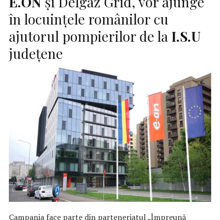
E.ON
și Delgaz Grid, vor ajunge
în locuințele românilor cu
ajutorul pompierilor de la
I.S.U
județene
Campania face parte din parteneriatul „Împreună