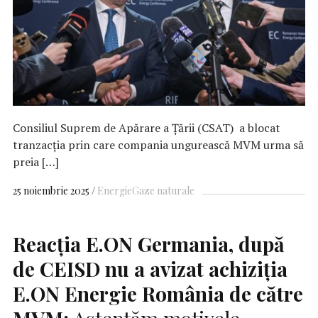
Consiliul Suprem de Apărare a Țării (CSAT) a blocat
tranzacția prin care compania ungurească MVM urma să
preia […]
25 noiembrie 2025
Energie
Gaze naturale
Reacția
E.ON
Germania, după
de
CEISD
nu a avizat achiziţia
E.ON
Energie România de către
MVM:
Așteptăm motivele