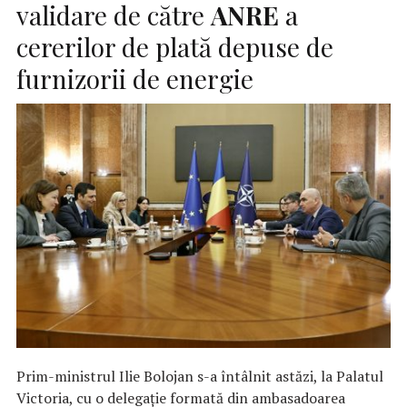
validare de către
ANRE
a
cererilor de plată depuse de
furnizorii de energie
Prim-ministrul Ilie Bolojan s-a întâlnit astăzi, la Palatul
Victoria, cu o delegație formată din ambasadoarea